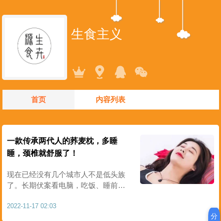
生食主义
首页
内容列表
一款传承两代人的荞麦枕，多睡
睡，颈椎就舒服了！
现在已经没有几个城市人不是低头族
了。长期伏案看电脑，吃饭、睡前都
玩手机，以至于颈椎病这个“老年
2022-11-17 02:03
病”，也越来越低龄化。颈椎僵硬、头
分
晕、头痛，晚上卧床辗转难眠，弄得