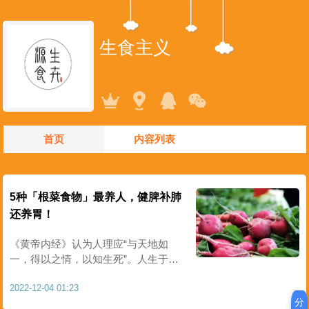
生食主义
首页
内容列表
5种「根菜食物」最养人，健脾补肺
还养胃！
《黄帝内经》认为人理应“与天地如
一，得以之情，以知生死”。人生于天
地之间，想要在大自然的怀抱里安度
2022-12-04 01:23
一生，就要顺应自然规律的变化。一
分
年之中，四季交替，气候变化遵循春