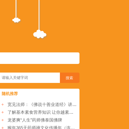
随机推荐
宽见法师：《佛说十善业道经》讲记八 5 按十善业来行布施
了解基本素食营养知识 让你越素越健康
龙婆爽“人生”药师佛泰国佛牌
猴年365天药师禅文化传播年（连载049）“法施”分享