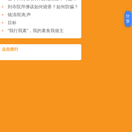
到寺院拜佛该如何烧香？如何防骗？
镜清雨滴;声
分
享
目标
“我行我素”，我的素食我做主
点击排行