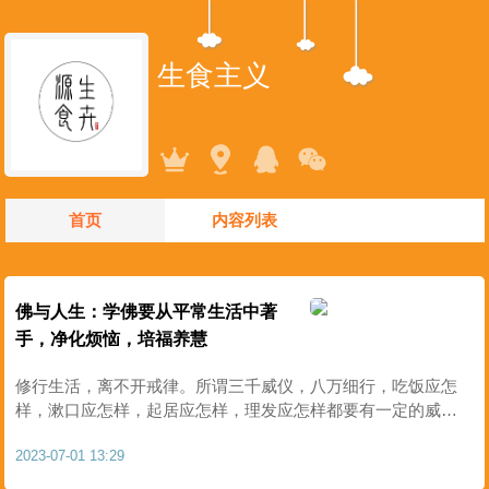
生食主义
首页
内容列表
佛与人生：学佛要从平常生活中著
手，净化烦恼，培福养慧
修行生活，离不开戒律。所谓三千威仪，八万细行，吃饭应怎
样，漱口应怎样，起居应怎样，理发应怎样都要有一定的威
仪。祖师把戒律浓缩汇编而成《毗尼日用》，这些偈诵，你把
2023-07-01 13:29
它当作我们修行人每天修行的座右铭，随时提醒我们怎么样用
功，怎..