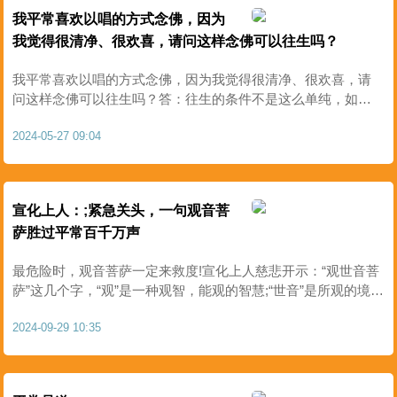
我平常喜欢以唱的方式念佛，因为
我觉得很清净、很欢喜，请问这样念佛可以往生吗？
我平常喜欢以唱的方式念佛，因为我觉得很清净、很欢喜，请
问这样念佛可以往生吗？答：往生的条件不是这么单纯，如果
只是唱着念佛就能往生，恐怕是错会意思。「念」字，念不在
2024-05-27 09:04
口，口里唱佛不能往生，念佛才能往生。「念」是今心，就是
你现..
宣化上人：;紧急关头，一句观音菩
萨胜过平常百千万声
最危险时，观音菩萨一定来救度!宣化上人慈悲开示：“观世音菩
萨”这几个字，“观”是一种观智，能观的智慧;“世音”是所观的境
界。这能观的智慧，观这个所观的境界，观这个世间所有一切
2024-09-29 10:35
的境界、所有一切的音声。这音声，有苦声、乐声，有..