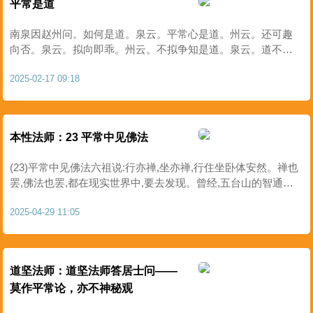
平常是道
南泉因赵州问。如何是道。泉云。平常心是道。州云。还可趣
向否。泉云。拟向即乖。州云。不拟争知是道。泉云。道不属
知。不属不知。知是妄觉。不知是无记。若真达不拟之道。犹
2025-02-17 09:18
如太虚廓然洞豁。岂可强是非也。州于言下顿悟。无门曰。南
泉被..
本性法师：23 平常中见佛法
(23)平常中见佛法六祖说:行亦禅,坐亦禅,行住坐卧体安然。禅也
罢,佛法也罢,都在现实世界中,要去发现。曾经,五台山的智通师,
一日,曾大叫:我悟了。众人问他:悟了什么?他说:师姑原来是女人
2025-04-29 11:05
作的。废话,师姑不是女人,难道是男人吗?但是,这是废..
道坚法师：道坚法师答居士问——
莫作平常论，亦不神秘观