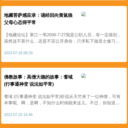
地藏菩萨感应录：诵经回向黄鼠狼
父母心态得平常
【地藏论坛】寒江一苇2006-7-27我是公职人员，有一定级别，
虽然这不算什么，还是不宜公开身份，只求私下做居士修习佛
法。是佛教音乐将我引上了学佛道路。2006年初，从网上下载
2023-07-18 08:29
了一首歌曲，是何训田的《春歌》，我百听不厌，又去搜索他
其..
佛教故事：高僧大德的故事：耆域
(行事通神变 说法如平常)
耆域 (行事通神变 说法如平常)听说从天竺来了一位神僧，可有
本事呢。啊，是啊，不知什么时候能来这儿。不过，你知道
吗？听说神僧穿戴可不怎么样,这是湖北襄阳，两个渔夫在闲
2023-07-23 14:46
谈。不远处便是渡口。一位高鼻深目的僧人正对船主请求搭
乘，船..