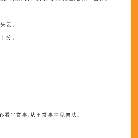
破岭头云。
头已十分。
常心看平常事,从平常事中见佛法。