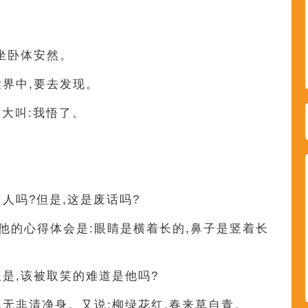
行住坐卧体安然。
实世界中,要去发现。
曾大叫:我悟了。
是男人吗?但是,这是废话吗?
法,他的心得体会是:眼睛是横着长的,鼻子是竖着长
他,但是,该被取笑的难道是他吗?
,山色无非清净身。又说:柳绿花红,春来草自青。