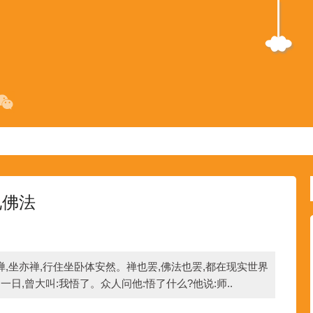
见佛法
行亦禅,坐亦禅,行住坐卧体安然。禅也罢,佛法也罢,都在现实世界
曾大叫:我悟了。众人问他:悟了什么?他说:师..