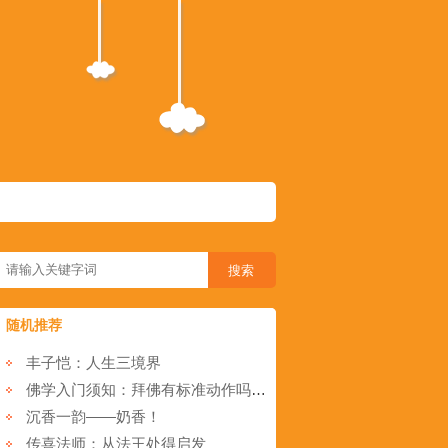
随机推荐
丰子恺：人生三境界
佛学入门须知：拜佛有标准动作吗_拜佛有先后顺序吗
沉香一韵——奶香！
传喜法师：从法王处得启发