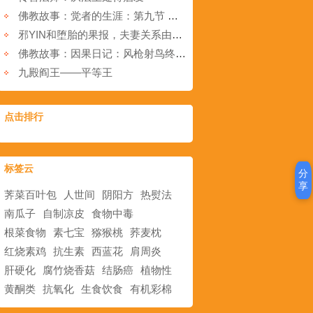
佛教故事：觉者的生涯：第九节 无知是世间诸恶之根源，这就叫做无明。
邪YIN和堕胎的果报，夫妻关系由好转坏
佛教故事：因果日记：风枪射鸟终得恶报
九殿阎王——平等王
点击排行
标签云
分
享
荠菜百叶包
人世间
阴阳方
热熨法
南瓜子
自制凉皮
食物中毒
根菜食物
素七宝
猕猴桃
荞麦枕
红烧素鸡
抗生素
西蓝花
肩周炎
肝硬化
腐竹烧香菇
结肠癌
植物性
黄酮类
抗氧化
生食饮食
有机彩棉