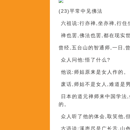
(23)平常中见佛法
六祖说:行亦禅,坐亦禅,
禅也罢,佛法也罢,都在现
曾经,五台山的智通师,一日,
众人问他:悟了什么?
他说:师姑原来是女人作的。
废话,师姑不是女人,难道
日本的道元禅师来中国学
的。
众人听了他的体会,取笑
古语说:溪声尽是广长舌