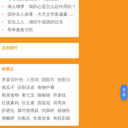
海云继梦：我的心是怎么起作用的？
国外名人故事：大天文学家威廉·赫歇尔
宣化上人：诵经不戒酒的过失
简单施食仪轨
点击排行
标签云
荠菜百叶包
人世间
阴阳方
热熨法
南瓜子
自制凉皮
食物中毒
分
享
根菜食物
素七宝
猕猴桃
荞麦枕
红烧素鸡
抗生素
西蓝花
肩周炎
肝硬化
腐竹烧香菇
结肠癌
植物性
黄酮类
抗氧化
生食饮食
有机彩棉