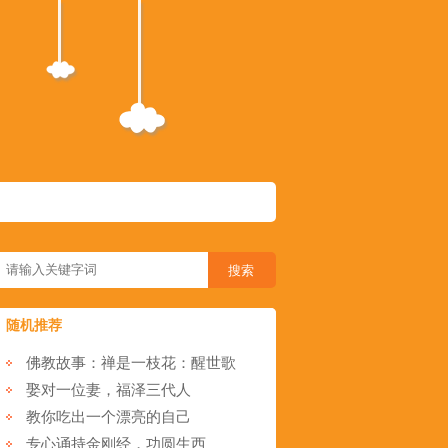
随机推荐
佛教故事：禅是一枝花：醒世歌
娶对一位妻，福泽三代人
教你吃出一个漂亮的自己
专心诵持金刚经，功圆生西