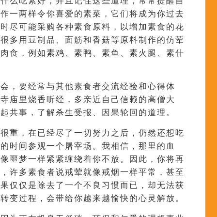
为什么吃素好，并且记住这些道理，常常提醒自
制作一两样令你喜爱的素菜，它们将成为你过去
平时尽可能采购各种素食原料，以增加素食的花
有很多用豆制品、面筋和香菇等原料制作的仿荤
替肉食，例如素鸡、素鸭、素鱼、素火腿、素什
聚会，要经常与其他素食者交流经验和心得体
去寺庙里烧香听经，多亲近自己信赖的高僧大
一起共事，了解杀生受报、因果轮回的道理。
的很重，在已经尽了一切努力之后，仍然还想吃
午的时间参观一个屠宰场。我相信，那里的血
将像噩梦一样紧紧缠绕着你不放。因此，你将再
上，许多素食者说戒荤就像戒烟一样平常，甚至
结果仅仅是除去了一个不良习惯而已，却无法获
的转变过程，会带给你越来越愉快的心灵解放。