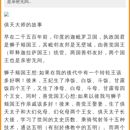
是亲密无间..
俱天大师的故事
早在二千五百年前，印度的迦毗罗卫国，执政国君
是狮子颊国王，其毗邻友邦是无壁城，由善觉国王
（即释迦拉萨国王）统管。两国善邻友好，两个国
王也是亲密无间。
狮子颊国王想:如果在我的後代中有一个转轮王该
多好啊！後来，王妃生了净饭、白饭、斗饭、甘露
饭四个王子，又生了净母、白母、斗母、甘露母四
个王女。同时，善觉国王心想:如果以後我与狮子
颊国王作亲戚该多好！後来，善觉王娶妻，生了俱
天太子和大幻化母、幻化母两个王女。俱天太子长
大後，学习了世间的文史历数、乘骑驾射等十五种
技术，通达五明（有别於佛教中的五明）。而两个