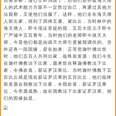
自惭形秽，慢心立即消除了，但他们还怀疑海天僧
人的武术能力方面不一定胜过自己，再通过其他方
法观察，又使他们信服了。这样，他们全在海天僧
人前出家，得到了四禅五通。诸比丘，当时林中的
海天僧人，即今现证菩提的我，五百大臣儿子即今
广严城中五百青年，当时他们的老师即今俱天大
师，今昔他们都是由俱天大师引度被我调伏的。另
外还有一段因缘，是在如来、正等觉迦叶佛出世
时，他们五百人共同出家，临终前发愿：我们今生
在迦叶佛教法下出家，愿来世在释迦佛教法下出
家，令佛欢喜，获证罗汉果位。当时迦叶佛教下五
百比丘就是现在获证罗汉果的五百比丘，他们临终
前发愿在我教法下出家，令我欢喜，获证罗汉果
位，今所愿成熟，故在我教法下出家证罗汉果。他
们的因缘如是。