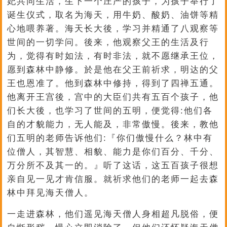
妃共同生活，生下一个庄严的孩子，为孩子举行了
诞生仪式，取名为海天，用牛奶、酸奶、油饼等精
心地喂养著。海天长大後，学习并精通了八观察等
世间的一切学问。後来，他观察父王的生活及行
为，觉得有时如法，有时非法，就不愿继承王位，
愿到森林中静修。於是他在父王前祈求，明达的父
王也恩准了。他到森林中修持，得到了四禅五通。
他离开王宫後，宫中的大臣们共有五百个孩子，他
们长大後，也学习了世间的五明，便觉得:他们各
自的才貌能力，无人能及，非常傲慢。後来，教他
们五明的老师告诉他们:『你们傲慢什么？林中有
位僧人，其智慧、相貌、能力是你们百分、千分、
万分所不及其一的。』听了这话，这五百孩子很想
亲自见一见才肯信服。就祈求他们的老师一起去森
林中拜见海天僧人。
一走进森林，他们遥见海天僧人身相超凡脱俗，便