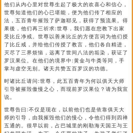
他们从内心里对世尊生起了极大的欢喜心和信心，
世尊知道他们的心已堪能，便为他们传了相应的
法，五百青年摧毁了萨迦耶见，获得了预流果。得
果後，他们再三祈求:世尊，我们愿在您教下出家
受比丘净戒。世尊以善来比丘的方便言词为他们授
了比丘戒，并给他们传授了教言，他们各自精进，
灭尽了三界烦恼，远离了世间八法的垢染，获证了
罗汉果位。在他们的境界中:黄金与牛粪等同，手
掌与虚空无别。诸天共赞五百罗汉的功德。
时诸比丘请问:世尊，此五百青年为何以俱天大师
引导被摧毁傲慢之心，而现前罗汉果位？请为我宣
说。
世尊告曰:不仅是现在，以前他们也是依靠俱天大
师的引导，由我摧毁他们的慢心，令他们得到四禅
五通的。很早以前，占巴城里的刚勒海天国王与王