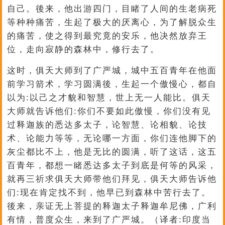
自己。後来，他出游四门，目睹了人间的生老病死
等种种痛苦，生起了极大的厌离心，为了解脱众生
的痛苦，使之得到最究竟的安乐，他决然放弃王
位，走向寂静的森林中，修行去了。
这时，俱天大师到了广严城，城中五百青年在他面
前学习箭术，学习圆满後，生起一个傲慢心，都自
以为:以己之才貌和智慧，世上无一人能比。俱天
大师就告诉他们:你们不要如此傲慢，你们没有见
过释迦族的悉达多太子，论智慧、论相貌、论技
术、论能力等等，无论哪一方面，你们连他脚下的
灰尘都比不上，他是无比的圆满，听了这话，这五
百青年，都想一睹悉达多太子到底是何等的风采，
就再三祈求俱天大师带他们拜见，俱天大师告诉他
们:现在肯定找不到，他早已到森林中苦行去了。
後来，亲证无上菩提的释迦太子释迦牟尼佛，广利
有情，普度众生，来到了广严城。（译者:印度当