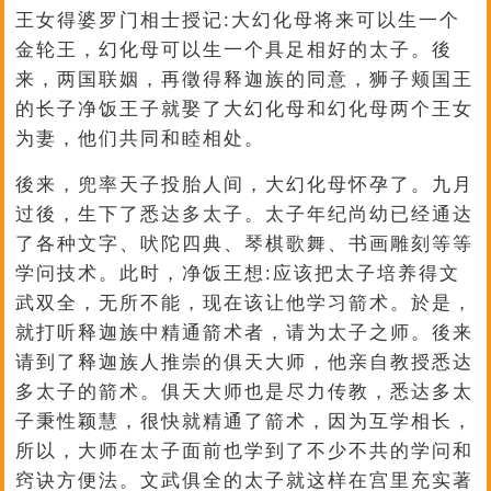
王女得婆罗门相士授记:大幻化母将来可以生一个
金轮王，幻化母可以生一个具足相好的太子。後
来，两国联姻，再徵得释迦族的同意，狮子颊国王
的长子净饭王子就娶了大幻化母和幻化母两个王女
为妻，他们共同和睦相处。
後来，兜率天子投胎人间，大幻化母怀孕了。九月
过後，生下了悉达多太子。太子年纪尚幼已经通达
了各种文字、吠陀四典、琴棋歌舞、书画雕刻等等
学问技术。此时，净饭王想:应该把太子培养得文
武双全，无所不能，现在该让他学习箭术。於是，
就打听释迦族中精通箭术者，请为太子之师。後来
请到了释迦族人推崇的俱天大师，他亲自教授悉达
多太子的箭术。俱天大师也是尽力传教，悉达多太
子秉性颖慧，很快就精通了箭术，因为互学相长，
所以，大师在太子面前也学到了不少不共的学问和
窍诀方便法。文武俱全的太子就这样在宫里充实著