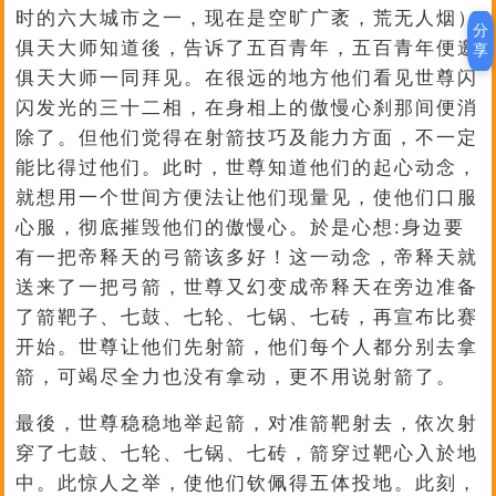
时的六大城市之一，现在是空旷广袤，荒无人烟）
分
俱天大师知道後，告诉了五百青年，五百青年便邀
享
俱天大师一同拜见。在很远的地方他们看见世尊闪
闪发光的三十二相，在身相上的傲慢心刹那间便消
除了。但他们觉得在射箭技巧及能力方面，不一定
能比得过他们。此时，世尊知道他们的起心动念，
就想用一个世间方便法让他们现量见，使他们口服
心服，彻底摧毁他们的傲慢心。於是心想:身边要
有一把帝释天的弓箭该多好！这一动念，帝释天就
送来了一把弓箭，世尊又幻变成帝释天在旁边准备
了箭靶子、七鼓、七轮、七锅、七砖，再宣布比赛
开始。世尊让他们先射箭，他们每个人都分别去拿
箭，可竭尽全力也没有拿动，更不用说射箭了。
最後，世尊稳稳地举起箭，对准箭靶射去，依次射
穿了七鼓、七轮、七锅、七砖，箭穿过靶心入於地
中。此惊人之举，使他们钦佩得五体投地。此刻，