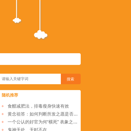
随机推荐
食醋减肥法，排毒瘦身快速有效
黄念祖答：如何判断所发之愿是否恰当？
一个公认的好官为何“横死” 表象之下的残酷因果
鬼神无处、无时不在