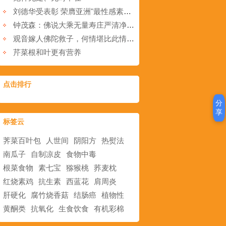
刘德华受表彰 荣膺亚洲"最性感素食艺人"
钟茂森：佛说大乘无量寿庄严清净平等觉经（第四十五集）
观音嫁人佛陀救子，何情堪比此情深…
芹菜根和叶更有营养
点击排行
分
享
标签云
荠菜百叶包
人世间
阴阳方
热熨法
南瓜子
自制凉皮
食物中毒
根菜食物
素七宝
猕猴桃
荞麦枕
红烧素鸡
抗生素
西蓝花
肩周炎
肝硬化
腐竹烧香菇
结肠癌
植物性
黄酮类
抗氧化
生食饮食
有机彩棉