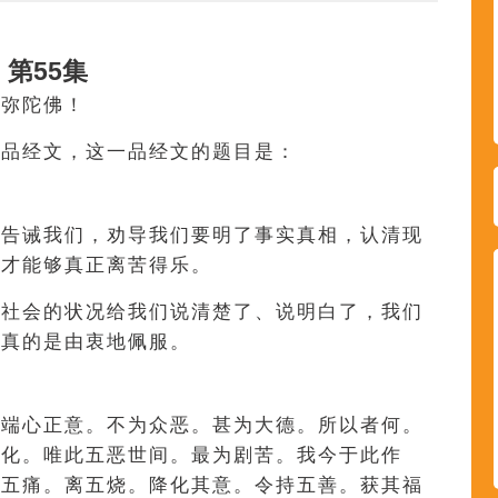
第55集
阿弥陀佛！
五品经文，这一品经文的题目是：
地告诫我们，劝导我们要明了事实真相，认清现
，才能够真正离苦得乐。
天社会的状况给我们说清楚了、说明白了，我们
，真的是由衷地佩服。
。端心正意。不为众恶。甚为大德。所以者何。
开化。唯此五恶世间。最为剧苦。我今于此作
去五痛。离五烧。降化其意。令持五善。获其福