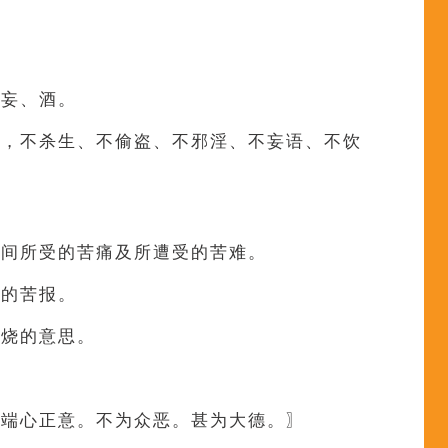
、妄、酒。
的，不杀生、不偷盗、不邪淫、不妄语、不饮
世间所受的苦痛及所遭受的苦难。
道的苦报。
五烧的意思。
。端心正意。不为众恶。甚为大德。〗