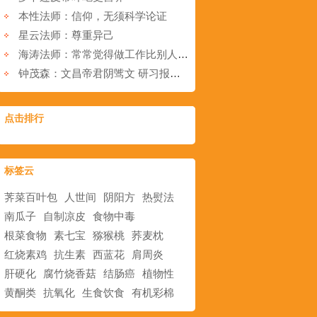
本性法师：信仰，无须科学论证
星云法师：尊重异己
海涛法师：常常觉得做工作比别人还累，该怎么办-
钟茂森：文昌帝君阴骘文 研习报告 第31集
点击排行
标签云
荠菜百叶包
人世间
阴阳方
热熨法
南瓜子
自制凉皮
食物中毒
根菜食物
素七宝
猕猴桃
荞麦枕
红烧素鸡
抗生素
西蓝花
肩周炎
肝硬化
腐竹烧香菇
结肠癌
植物性
黄酮类
抗氧化
生食饮食
有机彩棉