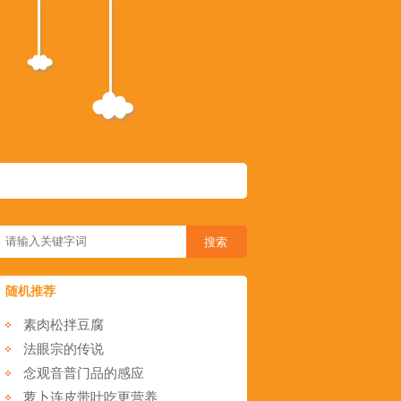
随机推荐
素肉松拌豆腐
法眼宗的传说
念观音普门品的感应
萝卜连皮带叶吃更营养