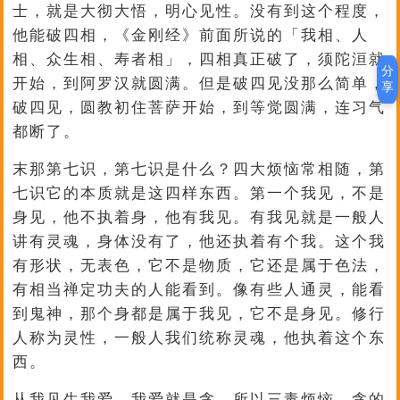
士，就是大彻大悟，明心见性。没有到这个程度，
他能破四相，《金刚经》前面所说的「我相、人
相、众生相、寿者相」，四相真正破了，须陀洹就
分
开始，到阿罗汉就圆满。但是破四见没那么简单，
享
破四见，圆教初住菩萨开始，到等觉圆满，连习气
都断了。
末那第七识，第七识是什么？四大烦恼常相随，第
七识它的本质就是这四样东西。第一个我见，不是
身见，他不执着身，他有我见。有我见就是一般人
讲有灵魂，身体没有了，他还执着有个我。这个我
有形状，无表色，它不是物质，它还是属于色法，
有相当禅定功夫的人能看到。像有些人通灵，能看
到鬼神，那个身都是属于我见，它不是身见。修行
人称为灵性，一般人我们统称灵魂，他执着这个东
西。
从我见生我爱，我爱就是贪，所以三毒烦恼，贪的