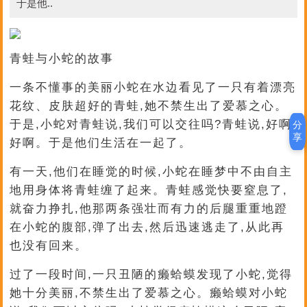
于是他..
青蛙与小蛇的故事
一条不懂事的美丽小蛇在水边看见了一只有着漂亮
花纹、皮肤超好的青蛙,她不禁生出了爱慕之心。
于是,小蛇对青蛙说,我们可以交往吗?青蛙说,好啊
分
享
好啊。于是他们生活在一起了。
有一天,他们在睡觉的时候,小蛇在睡梦中不由自主
地用身体将青蛙缠了起来。青蛙感觉快要窒息了,
就奋力挣扎,他那两条强壮而有力的后腿重重地蹬
在小蛇的腹部,弹了出去,然后迅速逃走了,从此再
也没有回来。
过了一段时间,一只丑陋的癞蛤蟆发现了小蛇,觉得
她十分美丽,不禁生出了爱慕之心。癞蛤蟆对小蛇