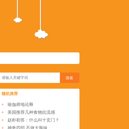
随机推荐
瑜伽师地论释
美国推荐几种食物抗流感
赵朴初答：什么叫十玄门？
神奇四招 不做大脸妹