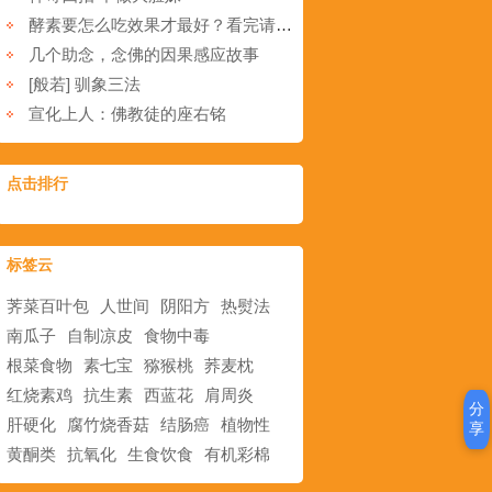
酵素要怎么吃效果才最好？看完请告诉更多的人！
几个助念，念佛的因果感应故事
[般若] 驯象三法
宣化上人：佛教徒的座右铭
点击排行
标签云
荠菜百叶包
人世间
阴阳方
热熨法
南瓜子
自制凉皮
食物中毒
根菜食物
素七宝
猕猴桃
荞麦枕
红烧素鸡
抗生素
西蓝花
肩周炎
分
肝硬化
腐竹烧香菇
结肠癌
植物性
享
黄酮类
抗氧化
生食饮食
有机彩棉