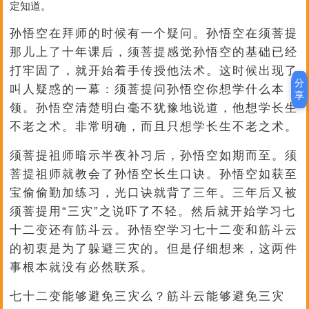
定知道。
孙悟空在拜师的时候有一个疑问。孙悟空在须菩提
那儿上了十年课后，须菩提感觉孙悟空的基础已经
打牢固了，就开始着手传授他法术。这时候出现了
分
叫人疑惑的一幕：须菩提问孙悟空你想学什么本
享
领。孙悟空清楚明白毫不犹豫地说道，他想学长生
不老之术。非常明确，而且只想学长生不老之术。
须菩提祖师暗示半夜补习后，孙悟空如期而至。须
菩提祖师就教会了孙悟空长生口诀。孙悟空如获至
宝偷偷勤加练习，光口诀就背了三年。三年后又被
须菩提用“三灾”之说吓了不轻。然后就开始学习七
十二变还有筋斗云。孙悟空学习七十二变和筋斗云
的初衷是为了躲避三灾的。但是仔细想来，这两件
事根本就没有必然联系。
七十二变能够避免三灾么？筋斗云能够避免三灾