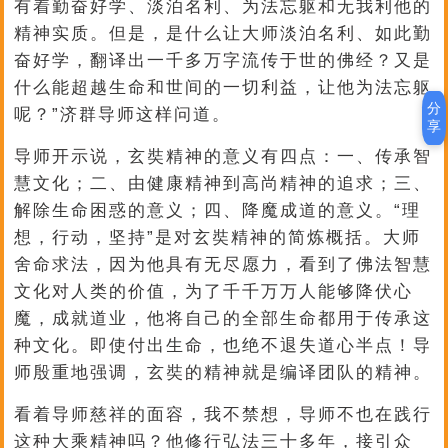
有着勤奋好学、淡泊名利、为法忘躯和无我利他的
精神实质。但是，是什么让大师淡泊名利、如此勤
奋好学，翻译出一千多万字流传于世的佛经？又是
什么能超越生命和世间的一切利益，让他为法忘躯
分
呢？”济群导师这样问道。
享
导师开示说，玄奘精神的意义有四点：一、传承智
慧文化；二、由健康精神到高尚精神的追求；三、
解除生命困惑的意义；四、降魔成道的意义。“理
想，行动，坚持”是对玄奘精神的简炼概括。大师
舍命求法，因为他具有无尽愿力，看到了佛法智慧
文化对人类的价值，为了千千万万人能够降伏心
魔，成就道业，他将自己的全部生命都用于传承这
种文化。即使付出生命，也绝不退失道心半点！导
师殷重地强调，玄奘的精神就是编译团队的精神。
看着导师慈祥的面容，我不禁想，导师不也在践行
这种大乘精神吗？他修行弘法三十多年，接引众