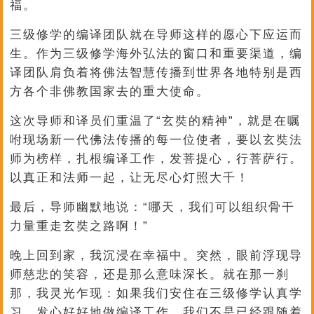
福。
三级修学的编译团队就在导师这样的愿心下应运而
生。作为三级修学海外弘法的窗口和重要渠道，编
译团队肩负着将佛法智慧传播到世界各地特别是西
方各个非佛教国家去的重大使命。
这次导师和译员们重温了“玄奘的精神”，就是在嘱
咐现场新一代佛法传播的每一位使者，要以玄奘法
师为榜样，扎根编译工作，发菩提心，行菩萨行。
以真正和法师一起，让无尽心灯照大千！
最后，导师幽默地说：“哪天，我们可以组织骨干
力量重走玄奘之路啊！”
晚上回到家，我沉浸在幸福中。突然，眼前浮现导
师慈悲的笑容，还是那么意味深长。就在那一刹
那，我灵光乍现：如果我们安住在三级修学认真学
习，发心好好地做编译工作，我们不是已经跟随着