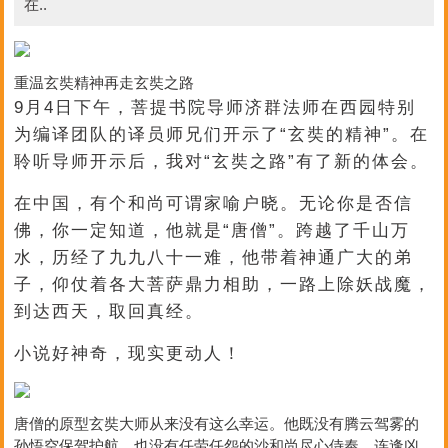
在..
重温玄奘精神再走玄奘之路
9月4日下午，菩提书院导师济群法师在西园特别
为编译团队的译员师兄们开示了“玄奘的精神”。在
聆听导师开示后，我对“玄奘之路”有了新的体会。
在中国，有个和尚可谓家喻户晓。无论你是否信
佛，你一定知道，他就是“唐僧”。跨越了千山万
水，历经了九九八十一难，他带着神通广大的弟
子，仰仗着各大菩萨鼎力相助，一路上除妖战魔，
到达西天，取回真经。
小说好神奇，现实更动人！
唐僧的原型玄奘大师从来没有这么幸运。他既没有腾云驾雾的
孙悟空保驾护航，也没有任劳任怨的沙和尚尽心侍奉，连逢凶