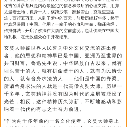
化吉的菩萨都只是内心最坚定的信念和最后的心理支撑。用脚
丈量着土地，孤身一人，横跨沙漠，翻越雪山，克服重重困
难，西行五万里，来到了梦中的西天，前后历经17年多，终于
把真经带回了中国。他用了一辈子的心血和生命，翻译佛经，
传播佛法，开启了佛法在大唐的空前盛况，也让佛法在中国大
地扎根，在无数信众心中开花结果。
玄奘大师被世界人民誉为中外文化交流的杰出使
者，他的思想和精神早已是中国、亚洲乃至世界的
共同财富。鲁迅先生说，中华民族自古以来，就有
埋头苦干的人，就有拼命硬干的人，就有为民请命
的人，就有舍身求法的人——他们是中国的脊梁。
所谓舍身求法的人就是一代高僧玄奘大师。历经一
千多年，玄奘精神并没有因为时代的发展被湮没了
光芒，相反，这种精神历久弥新，不断地感动和影
响着一代代的有志之士奋力前进。
“作为两千多年前的一名文化使者，玄奘大师身上