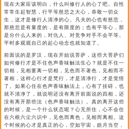
现在大家应该明白，什么叫修行人的心了吧。自性
常常生起智慧，行平等慈悲之大心，恭敬一切众
生，这才是修行人清净的心。凡夫的心也有慈悲，
那慈悲是有量度的，是有限度的；也有平等心，那
是分什么人来的，对仇人、对竞争对手不会平等。
平时多观观自己的起心动念也就知道了。
前面说的是罗汉，现在开始说菩萨，这些大菩萨们
如何修行才是不住色声香味触法生心？就是不住一
切相，见相要离一切相，见色而不著色，见相而不
著相，这样心行才是梵行，才是清净行，才是觉悟
了。如果心住在色声香味触法上，心有了挂碍，也
就不清净了，就说明还没有离开前面说的四相，还
没有离开那些法（色声香味触法）。真的离开这些
的时候，是一个什么状态呢？心无所住，心不会住
在六根六尘六识中，见色而离色，见相而离相。这
个时候的心才是真正的心，空如宇宙，皓月当空，