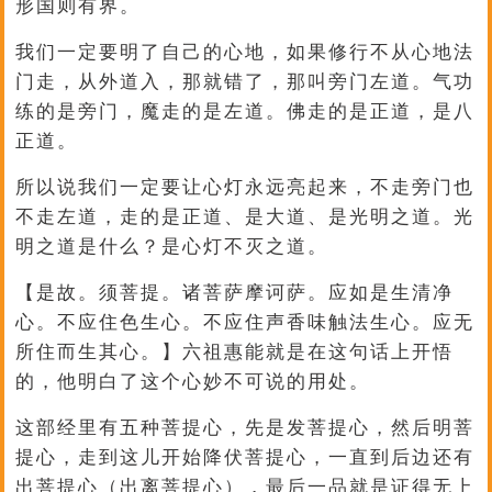
形国则有界。
我们一定要明了自己的心地，如果修行不从心地法
门走，从外道入，那就错了，那叫旁门左道。气功
练的是旁门，魔走的是左道。佛走的是正道，是八
正道。
所以说我们一定要让心灯永远亮起来，不走旁门也
不走左道，走的是正道、是大道、是光明之道。光
明之道是什么？是心灯不灭之道。
【是故。须菩提。诸菩萨摩诃萨。应如是生清净
心。不应住色生心。不应住声香味触法生心。应无
所住而生其心。】六祖惠能就是在这句话上开悟
的，他明白了这个心妙不可说的用处。
这部经里有五种菩提心，先是发菩提心，然后明菩
提心，走到这儿开始降伏菩提心，一直到后边还有
出菩提心（出离菩提心），最后一品就是证得无上