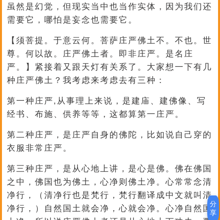
虽然是幻觉，但现实当中也当作实体，因为我们还
需要它，哪怕是妄念也需要它。
【须菩提。于意云何。菩萨庄严佛土不。不也。世
尊。何以故。庄严佛土者。即非庄严。是名庄
严。】紧接着又跟天灯有关系了。大家想一下有几
种庄严佛土？我考虑来考虑去有三种：
第一种庄严,从事理上来说，是建庙、建佛像、写
经书、布施、供养等等，这都算第一庄严。
第二种庄严，是庄严自身的佛陀，比如说自己穿的
衣服非常庄严。
第三种庄严，是从心地上讲，是心是佛。佛在佛国
之中，佛国也为佛土，心净则佛土净。心常常念清
净行，（清净行也是梵行，梵行翻译成中文就叫清
分
净行，）自然国土就会净，心就会净。心净自然国
享