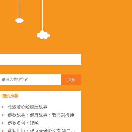
随机推荐
念般若心经感应故事
佛教故事：佛典故事：老翁祭树神
佛教名词：律藏
成观法师：观所缘缘论义贯 第二章 释论文 第二节 破诸转计