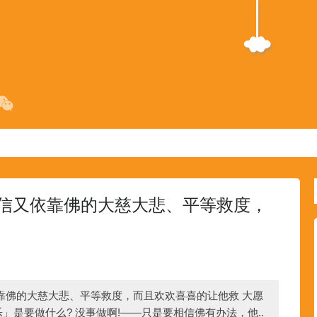
信又依靠佛的大慈大悲、平等救度，
靠佛的大慈大悲、平等救度，而且欢欢喜喜的让他救 大愿
是要做什么? 没事做啊!——只是要相信佛有办法，他..