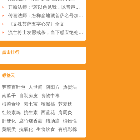
开愿法师：“若以色见我，以音声求我，是人行邪道，不能见如来”怎么理解？怎样正确持名念佛？
传喜法师：怎样念地藏菩萨名号加持力更大？
《文殊菩萨五字心咒》全文
流亡将士发愿戒杀，当下感应绝处逢生
点击排行
标签云
荠菜百叶包
人世间
阴阳方
热熨法
南瓜子
自制凉皮
食物中毒
根菜食物
素七宝
猕猴桃
荞麦枕
红烧素鸡
抗生素
西蓝花
肩周炎
肝硬化
腐竹烧香菇
结肠癌
植物性
黄酮类
抗氧化
生食饮食
有机彩棉