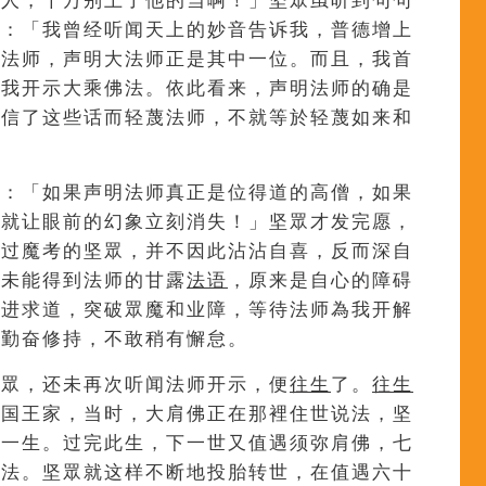
行人，千万别上了他的当啊！」坚眾虽听到句句
想：「我曾经听闻天上的妙音告诉我，普德增上
位法师，声明大法师正是其中一位。而且，我首
為我开示大乘佛法。依此看来，声明法师的确是
相信了这些话而轻蔑法师，不就等於轻蔑如来和
愿：「如果声明法师真正是位得道的高僧，如果
麼就让眼前的幻象立刻消失！」坚眾才发完愿，
通过魔考的坚眾，并不因此沾沾自喜，反而深自
却未能得到法师的甘露
法语
，原来是自心的障碍
精进求道，突破眾魔和业障，等待法师為我开解
加勤奋修持，不敢稍有懈怠。
坚眾，还未再次听闻法师开示，便
往生
了。
往生
的国王家，当时，大肩佛正在那裡住世说法，坚
其一生。过完此生，下一世又值遇须弥肩佛，七
佛法。坚眾就这样不断地投胎转世，在值遇六十