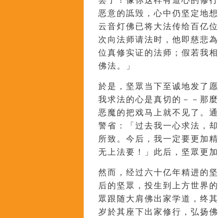
罢了！像你这样有道心的修
恶意的詆毁，心中仍坚定地
云音灯佛已将大法传给百亿
次向法师请法时，他即慈悲
位真修实证的法师；假若我
佛法。」
於是，坚眾当下至诚地发了
我求法的心是真切的－－那
恶魔的把戏马上就不见了。
警省：「过去我一心求法，
所致。今后，我一定要更加
无上法要！」此后，坚眾更
然而，经过六十亿年精进的
后的坚眾，投生到上方世界
眾跟随大肩佛出家学道，终
岁於其座下出家修行，弘扬