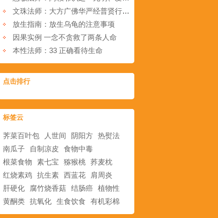
文珠法师：大方广佛华严经普贤行愿品讲义（四）
放生指南：放生乌龟的注意事项
因果实例 一念不贪救了两条人命
本性法师：33 正确看待生命
点击排行
标签云
荠菜百叶包
人世间
阴阳方
热熨法
南瓜子
自制凉皮
食物中毒
根菜食物
素七宝
猕猴桃
荞麦枕
红烧素鸡
抗生素
西蓝花
肩周炎
肝硬化
腐竹烧香菇
结肠癌
植物性
黄酮类
抗氧化
生食饮食
有机彩棉