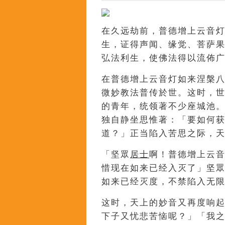
在久远劫前，普德增上云音
生，证得声闻、缘觉、菩萨
弘法利生，使佛法得以流佈
在普德增上云音灯如来涅槃
微妙教法普传於世。这时，
的青年，统领著不少座城池
独自静坐思惟著：「要如何
道？」正当陷入苦思之际，
「坚眾
居士
啊！普德增上云
惜现在如来已经入灭了」坚
如来已经灭度，不禁陷入无
这时，天上的妙音又再度响
下子又忧悲苦恼呢？」「我