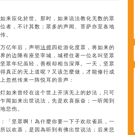
灯如来应化於世。那时，如来说法教化无数的眾
果位者，不计其数；眾多的声闻、菩萨亦至各地
广传。
八万亿年后，声明
法师
四处游化度眾，将如来的
世界的边陲有座坚宰城，城裡住著一位名叫坚眾
。坚眾年纪虽轻，善根却相当深厚。一天，坚眾
获得真正的无上道呢？又该怎麼做，才能修行成
天上忽然传来一阵悦耳的音声：
音灯如来曾经在这个世上开演无上的妙法，只可
眾乍闻如来出世说法，先是欢喜振奋；一听闻到
限地悲伤。
起：「坚眾啊！為什麼你要一下子欢欣雀跃，一
之所以欢喜，是因為听到有佛出世说法；后来悲