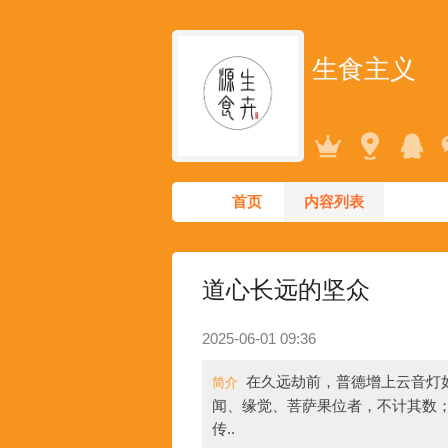
生食主义
首页
内容列表
道心长远的坚众
2025-06-01 09:36
在久远劫前，普德增上云音灯
简介
闻、缘觉、菩萨果位者，不计其数
传..