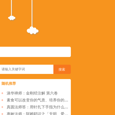
随机推荐
涤华禅师：金刚经注解 第六卷
素食可以改变你的气质、培养你的慈悲心
真圆法师答：用针扎下手指为什么我会感觉很痛？
惠敏法师：阿赖耶识之「无明、爱结、有识之身」经证考察