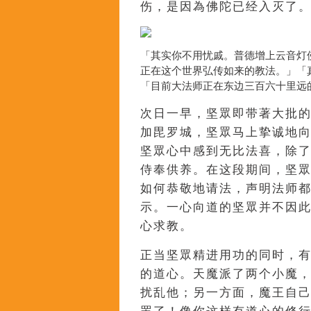
伤，是因為佛陀已经入灭了
「其实你不用忧戚。普德增上云音灯
正在这个世界弘传如来的教法。」「
「目前大法师正在东边三百六十里远
次日一早，坚眾即带著大批
加毘罗城，坚眾马上挚诚地
坚眾心中感到无比法喜，除
侍奉供养。在这段期间，坚
如何恭敬地请法，声明法师
示。一心向道的坚眾并不因
心求教。
正当坚眾精进用功的同时，
的道心。天魔派了两个小魔
扰乱他；另一方面，魔王自