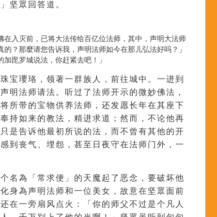
。」坚眾回答道。
佛在入灭前，已将大法传给百亿位法师，其中，声明大法师
真的？那麼请您告诉我，声明法师如今在那儿弘法好吗？」
的加毘罗城说法，你赶紧去吧！」
的珠宝瓔珞，领著一群族人，前往城中。一进到
向声明法师请法。听过了法师开示的微妙佛法，
了将所带的宝物供养法师，还发愿长年在其座下
眾奉持如来的教法，精进求道；然而，不论他再
都只是告诉他最初所说的法，而不曾有其他的开
此感到丧气、埋怨，甚至日夜守在法师门外，一
有个名為「常求便」的天魔起了恶念，要破坏他
，化身為声明法师和一位美女，故意在坚眾面前
己还在一旁扇风点火：「你的师父不过是个凡人