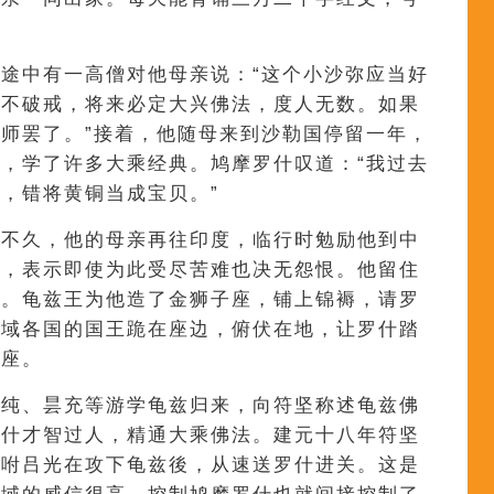
途中有一高僧对他母亲说：“这个小沙弥应当好
仍不破戒，将来必定大兴佛法，度人无数。如果
师罢了。”接着，他随母来到沙勒国停留一年，
，学了许多大乘经典。鸠摩罗什叹道：“我过去
，错将黄铜当成宝贝。”
，不久，他的母亲再往印度，临行时勉励他到中
允，表示即使为此受尽苦难也决无怨恨。他留住
论。龟兹王为他造了金狮子座，铺上锦褥，请罗
西域各国的国王跪在座边，俯伏在地，让罗什踏
法座。
悦纯、昙充等游学龟兹归来，向符坚称述龟兹佛
罗什才智过人，精通大乘佛法。建元十八年符坚
嘱咐吕光在攻下龟兹後，从速送罗什进关。这是