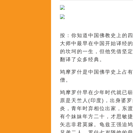
按：你知道中国佛教史上的四
大师中最早在中国开始译经
的坎坷的一生，但他凭借坚
翻译了众多经典。
鸠摩罗什是中国佛学史上占
僧。
鸠摩罗什早在少年时代就已崭
原是天竺人(印度)，出身婆
炎，青年时弃相位出家，东
有个妹妹年方二十，才思敏
矢志非君莫嫁。龟兹王强迫
兄弟二人。罗什七岁随他的