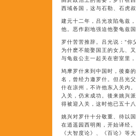
由於政治上的需要，罗什在
西域各国，这与石勒、石虎
建元十二年，吕光攻陷龟兹
他。恶作剧地强迫他娶龟兹
罗什苦苦推辞。吕光说：“你
为什麽不能娶国王的女儿、又
与龟兹公主一起关在密室里
鸠摩罗什来到中国时，後秦
名，曾经力邀罗什。但吕光
什在凉州，不许他东入关内
入关，仍末成功。後来姚兴
得被迎入关，这时他已五十
姚兴对罗什十分敬重、待以
在逍遥园西明阁，开始译经
《大智度论》、《百论》等