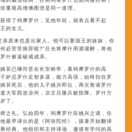
西域的威信很高，控制鸠摩罗什也就间接控制了
叔侄重视高僧佛图澄是同一道理。
，获得了鸠摩罗什，见他年轻，就有点看不起
国王的女儿。
父亲原来也是出家人。他可以娶国王的妹妹，你
何必苦苦推辞呢?”吕光将摩什用酒灌醉，将他
，罗什被逼破戒成亲。
的姚苌已继符坚在长安称帝，慕鸠摩罗什的高
父子妒忌罗什足智多谋，能力高强，始终扣住罗
。姚苌死后，他的儿子姚兴即位，再次敦请罗什
派遣大军西攻凉州，凉主吕隆兵败投降。罗什方
八岁了。
国师之礼。弘始四年，鸠摩罗什应姚兴之请，住
。他最早译出的是《阿弥陀经》，接著开始翻译
大乘经典。他组织和主持译场，邀请有学问的高