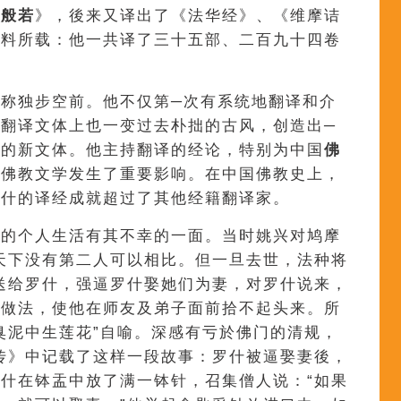
品
般若
》，後来又译出了《法华经》、《维摩诘
史料所载：他一共译了三十五部、二百九十四卷
称独步空前。他不仅第─次有系统地翻译和介
翻译文体上也一变过去朴拙的古风，创造出─
美的新文体。他主持翻译的经论，特别为中国
佛
的佛教文学发生了重要影响。在中国佛教史上，
罗什的译经成就超过了其他经籍翻译家。
年的个人生活有其不幸的一面。当时姚兴对鸠摩
天下没有第二人可以相比。但一旦去世，法种将
送给罗什，强逼罗什娶她们为妻，对罗什说来，
的做法，使他在师友及弟子面前拾不起头来。所
臭泥中生莲花”自喻。深感有亏於佛门的清规，
传》中记载了这样一段故事：罗什被逼娶妻後，
什在钵盂中放了满一钵针，召集僧人说：“如果