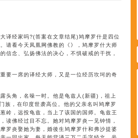
大译经家吗?(答案在文章结尾)鸠摩罗什是四位
的。请看今天凤凰网佛教的《》，鸠摩罗什大师
定的信念、弘扬佛法的决心，不惧破戒的干扰，
有重要一席的译经大师，又是一位经历坎坷的奇
露头角，名噪一时。他是龟兹人(新疆)，祖上
罗门族，在印度世袭高位。他的父亲名叫鸠摩罗
渡葱岭，远投龟兹，当上了该国的国师。龟兹王
捷，读佛经过目不忘。她对鸠摩罗炎一见钟情，
鸠摩罗炎娶她为妻，婚後生鸠摩罗什和弗沙提婆
母亲一同出家。每天能背诵三万二千字经文，号