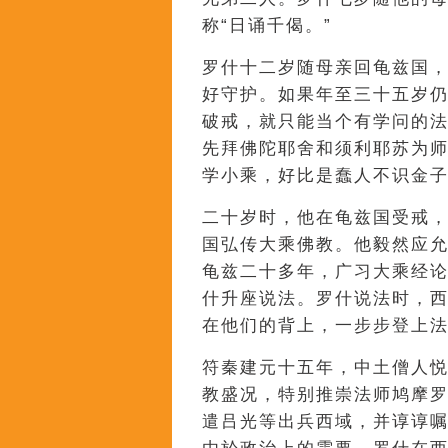
称“日诵千偈。”
罗什十二岁随母亲回龟兹国，
好守护。如果年至三十五岁
破戒，就只能当个有学问的法
先拜佛陀耶舍和须利耶苏为师
学小乘，好比是蠢人不识金子
二十岁时，他在龟兹国受戒
国弘传大乘佛教。他毅然应
龟兹二十多年，广习大乘经
什升座说法。罗什说法时，
在他们的背上，一步步登上
符秦建元十五年，中土僧人
教盛况，特别推崇法师鸠摩
遣吕光等出兵西域，并谆谆