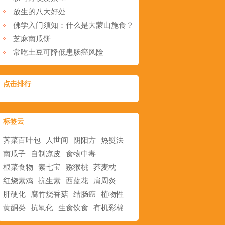
放生的八大好处
佛学入门须知：什么是大蒙山施食？
芝麻南瓜饼
常吃土豆可降低患肠癌风险
点击排行
标签云
荠菜百叶包
人世间
阴阳方
热熨法
南瓜子
自制凉皮
食物中毒
根菜食物
素七宝
猕猴桃
荞麦枕
红烧素鸡
抗生素
西蓝花
肩周炎
肝硬化
腐竹烧香菇
结肠癌
植物性
黄酮类
抗氧化
生食饮食
有机彩棉