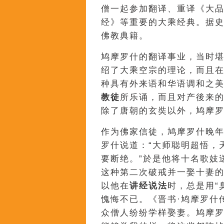
僧一起参加翻译、重译《大
经》等重要的大乘经典。据
佛教典籍。
鸠摩罗什的翻译事业，当时堪
绍了大乘空宗的理论，而且在
种具有外来语和华语调和之
教徒
所乐诵，而且对产後来
除了唐朝的玄奘以外，鸠摩
作为佛家信徒，鸠摩罗什晚
罗什说道：“大师聪明超悟，
要断绝。”於是他将十名歌妓
这种第二次破戒并一娶十妻
以他在
讲经说法
时，总是用“
愧悔不已。《晋书·鸠摩罗什
众僧人纷纷学样娶妻。鸠摩罗