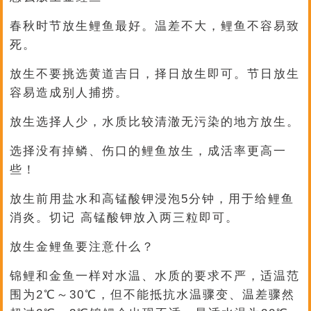
春秋时节放生鲤鱼最好。温差不大，鲤鱼不容易致
死。
放生不要挑选黄道吉日，择日放生即可。节日放生
容易造成别人捕捞。
放生选择人少，水质比较清澈无污染的地方放生。
选择没有掉鳞、伤口的鲤鱼放生，成活率更高一
些！
放生前用盐水和高锰酸钾浸泡5分钟，用于给鲤鱼
消炎。切记 高锰酸钾放入两三粒即可。
放生金鲤鱼要注意什么？
锦鲤和金鱼一样对水温、水质的要求不严，适温范
围为2℃～30℃，但不能抵抗水温骤变、温差骤然