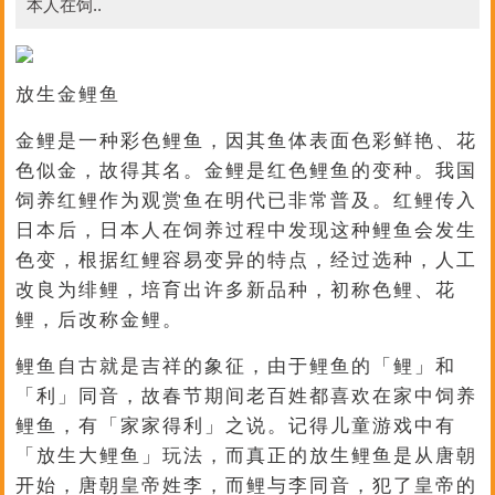
本人在饲..
放生金鲤鱼
金鲤是一种彩色鲤鱼，因其鱼体表面色彩鲜艳、花
色似金，故得其名。金鲤是红色鲤鱼的变种。我国
饲养红鲤作为观赏鱼在明代已非常普及。红鲤传入
日本后，日本人在饲养过程中发现这种鲤鱼会发生
色变，根据红鲤容易变异的特点，经过选种，人工
改良为绯鲤，培育出许多新品种，初称色鲤、花
鲤，后改称金鲤。
鲤鱼自古就是吉祥的象征，由于鲤鱼的「鲤」和
「利」同音，故春节期间老百姓都喜欢在家中饲养
鲤鱼，有「家家得利」之说。记得儿童游戏中有
「放生大鲤鱼」玩法，而真正的放生鲤鱼是从唐朝
开始，唐朝皇帝姓李，而鲤与李同音，犯了皇帝的