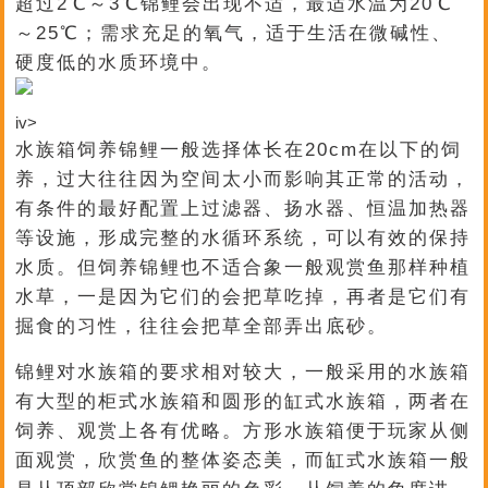
超过2℃～3℃锦鲤会出现不适，最适水温为20℃
～25℃；需求充足的氧气，适于生活在微碱性、
硬度低的水质环境中。
iv>
水族箱饲养锦鲤一般选择体长在20cm在以下的饲
养，过大往往因为空间太小而影响其正常的活动，
有条件的最好配置上过滤器、扬水器、恒温加热器
等设施，形成完整的水循环系统，可以有效的保持
水质。但饲养锦鲤也不适合象一般观赏鱼那样种植
水草，一是因为它们的会把草吃掉，再者是它们有
掘食的习性，往往会把草全部弄出底砂。
锦鲤对水族箱的要求相对较大，一般采用的水族箱
有大型的柜式水族箱和圆形的缸式水族箱，两者在
饲养、观赏上各有优略。方形水族箱便于玩家从侧
面观赏，欣赏鱼的整体姿态美，而缸式水族箱一般