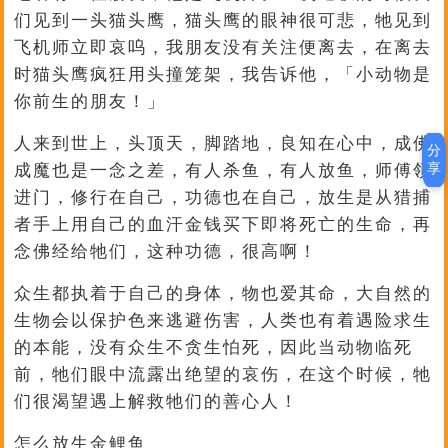
们见到一头猫头鹰，猫头鹰的眼神很可悲，牠见到
飞机师立即哀呜，我朋友没有关注便离去，在离去
时猫头鹰疯狂用头撞笼架，我告诉他，「小动物是
你前生的朋友！」
人来到世上，头顶天，脚踏地，良知在心中，成佛
分
享
成魔也是一念之差，有人杀鱼，有人放鱼，师傅领
进门，修行在自己，功德也在自己，放生是从猎捕
者手上用自己的血汗金钱买下即将死亡的生命，再
念佛经给牠们，这种功德，很高啊！
众生都执着于自己的身体，物也爱其命，大自然的
生物会以保护色来逃避伤害，人类也有着遇险求生
的本能，没有众生不贪生怕死，因此当动物临死
前，牠们眼中流露出绝望的哀伤，在这个时候，牠
们很渴望遇上解救牠们的善心人！
怎么放生金鲤鱼