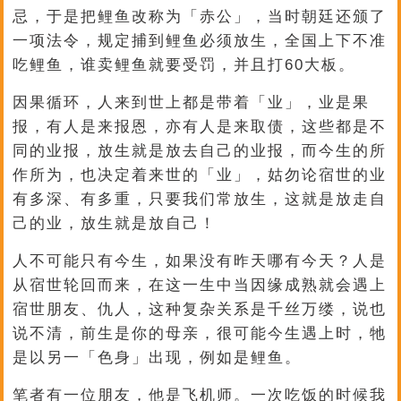
忌，于是把鲤鱼改称为「赤公」，当时朝廷还颁了
一项法令，规定捕到鲤鱼必须放生，全国上下不准
吃鲤鱼，谁卖鲤鱼就要受罚，并且打60大板。
因果循环，人来到世上都是带着「业」，业是果
报，有人是来报恩，亦有人是来取债，这些都是不
同的业报，放生就是放去自己的业报，而今生的所
作所为，也决定着来世的「业」，姑勿论宿世的业
有多深、有多重，只要我们常放生，这就是放走自
己的业，放生就是放自己！
人不可能只有今生，如果没有昨天哪有今天？人是
从宿世轮回而来，在这一生中当因缘成熟就会遇上
宿世朋友、仇人，这种复杂关系是千丝万缕，说也
说不清，前生是你的母亲，很可能今生遇上时，牠
是以另一「色身」出现，例如是鲤鱼。
笔者有一位朋友，他是飞机师。一次吃饭的时候我