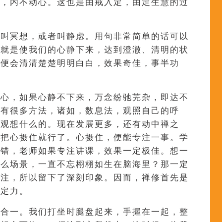
相，内不动心。这也是由戒入定，由定生慧的过
禅叫冥想，或者叫静虑。用句非常简单的话可以
。就是使我们的心静下来，达到澄澈、清明的状
，便会清清楚楚明明白白，效果奇佳，事半功
的心，如果心静不下来，万念纷驰芜杂，即达不
？有很多方法，诸如，数息法，观照自己的呼
、观想什么的。现在发展更多，还有动中禅之
要把心摄住就行了。心摄住，便能专注一事。学
不错，老师如果专注讲课，效果一定极佳。想一
什么场景，一直不忘栩栩如生在脑海里？那一定
专注，所以留下了深刻印象。因而，禅修首先是
是定力。
的合一。我们打坐时腿盘起来，手握在一起，整