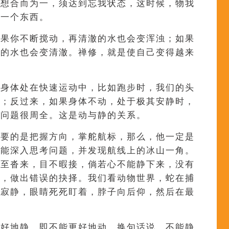
要想合而为一，须达到忘我状态，这时候，物我
为一个东西。
如果你不断搅动，再清澈的水也会变浑浊；如果
浊的水也会变清澈。禅修，就是使自己变得越来
当身体处在快速运动中，比如跑步时，我们的头
白；反过来，如果身体不动，处于极其安静时，
虑问题很周全。这是动与静的关系。
重要的是把握方向，掌舵航标，那么，他一定是
才能深入思考问题，并发现航线上的冰山一角。
纷至沓来，目不暇接，倘若心不能静下来，没有
乱，做出错误的抉择。我们看动物世界，蛇在捕
常寂静，眼睛死死盯着，脖子向后仰，然后在最
更好地静，即不能更好地动。换句话说，不能静