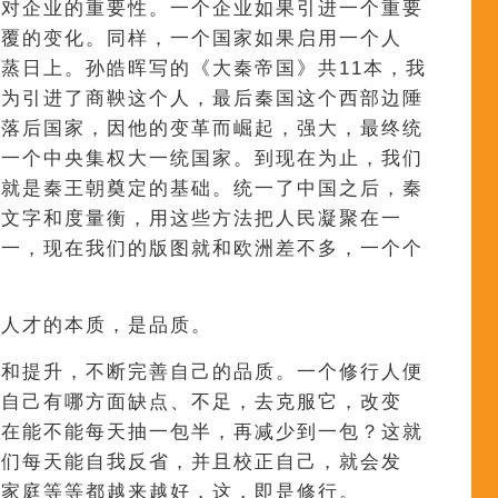
才对企业的重要性。一个企业如果引进一个重要
地覆的变化。同样，一个国家如果启用一个人
蒸日上。孙皓晖写的《大秦帝国》共11本，我
因为引进了商鞅这个人，最后秦国这个西部边陲
穷落后国家，因他的变革而崛起，强大，最终统
第一个中央集权大一统国家。到现在为止，我们
，就是秦王朝奠定的基础。统一了中国之后，秦
言文字和度量衡，用这些方法把人民凝聚在一
统一，现在我们的版图就和欧洲差不多，一个个
而人才的本质，是品质。
变和提升，不断完善自己的品质。一个修行人便
悟自己有哪方面缺点、不足，去克服它，改变
现在能不能每天抽一包半，再减少到一包？这就
我们每天能自我反省，并且校正自己，就会发
、家庭等等都越来越好，这，即是修行。