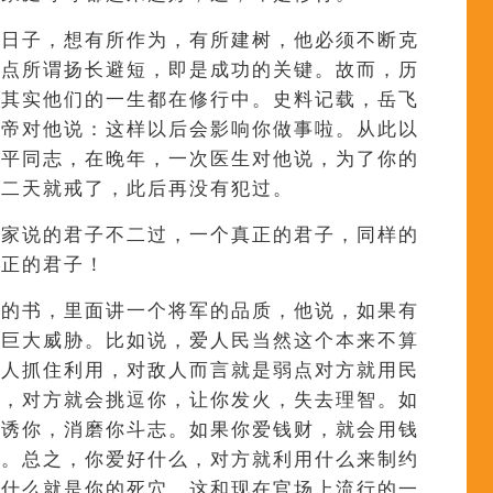
过日子，想有所作为，有所建树，他必须不断克
优点所谓扬长避短，即是成功的关键。故而，历
，其实他们的一生都在修行中。史料记载，岳飞
皇帝对他说：这样以后会影响你做事啦。从此以
小平同志，在晚年，一次医生对他说，为了你的
第二天就戒了，此后再没有犯过。
儒家说的君子不二过，一个真正的君子，同样的
真正的君子！
仗的书，里面讲一个将军的品质，他说，如果有
成巨大威胁。比如说，爱人民当然这个本来不算
敌人抓住利用，对敌人而言就是弱点对方就用民
躁，对方就会挑逗你，让你发火，失去理智。如
引诱你，消磨你斗志。如果你爱钱财，就会用钱
你。总之，你爱好什么，对方就利用什么来制约
，什么就是你的死穴。这和现在官场上流行的一