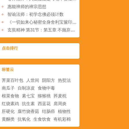
惠能禅师的禅宗思想
智谕法师：初学念佛必须计数
《一切如来心秘密全身舍利宝箧印陀罗尼经》功德利益
玄奘精神 第31节：第五章 不抛弃，不放弃！(2)
点击排行
标签云
荠菜百叶包
人世间
阴阳方
热熨法
南瓜子
自制凉皮
食物中毒
根菜食物
素七宝
猕猴桃
荞麦枕
红烧素鸡
抗生素
西蓝花
肩周炎
肝硬化
腐竹烧香菇
结肠癌
植物性
黄酮类
抗氧化
生食饮食
有机彩棉