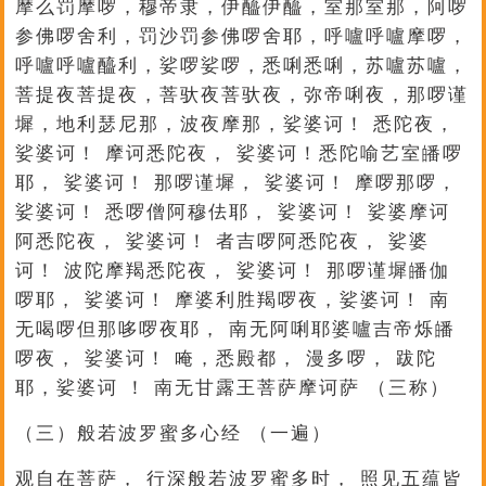
摩么罚摩啰，穆帝隶，伊醯伊醯，室那室那，阿啰
参佛啰舍利，罚沙罚参佛啰舍耶，呼嚧呼嚧摩啰，
呼嚧呼嚧醯利，娑啰娑啰，悉唎悉唎，苏嚧苏嚧，
菩提夜菩提夜，菩驮夜菩驮夜，弥帝唎夜，那啰谨
墀，地利瑟尼那，波夜摩那，娑婆诃！ 悉陀夜，
娑婆诃！ 摩诃悉陀夜， 娑婆诃！悉陀喻艺室皤啰
耶， 娑婆诃！ 那啰谨墀， 娑婆诃！ 摩啰那啰，
娑婆诃！ 悉啰僧阿穆佉耶， 娑婆诃！ 娑婆摩诃
阿悉陀夜， 娑婆诃！ 者吉啰阿悉陀夜， 娑婆
诃！ 波陀摩羯悉陀夜， 娑婆诃！ 那啰谨墀皤伽
啰耶， 娑婆诃！ 摩婆利胜羯啰夜，娑婆诃！ 南
无喝啰但那哆啰夜耶， 南无阿唎耶婆嚧吉帝烁皤
啰夜， 娑婆诃！ 唵，悉殿都， 漫多啰， 跋陀
耶，娑婆诃 ！ 南无甘露王菩萨摩诃萨 （三称）
（三）般若波罗蜜多心经 （一遍）
观自在菩萨， 行深般若波罗蜜多时， 照见五蕴皆