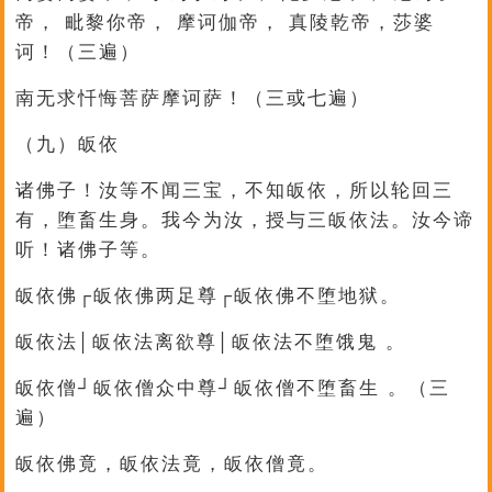
帝， 毗黎你帝， 摩诃伽帝， 真陵乾帝，莎婆
诃！（三遍）
南无求忏悔菩萨摩诃萨！（三或七遍）
（九）皈依
诸佛子！汝等不闻三宝，不知皈依，所以轮回三
有，堕畜生身。我今为汝，授与三皈依法。汝今谛
听！诸佛子等。
皈依佛┌皈依佛两足尊┌皈依佛不堕地狱。
皈依法│皈依法离欲尊│皈依法不堕饿鬼 。
皈依僧┘皈依僧众中尊┘皈依僧不堕畜生 。（三
遍）
皈依佛竟，皈依法竟，皈依僧竟。