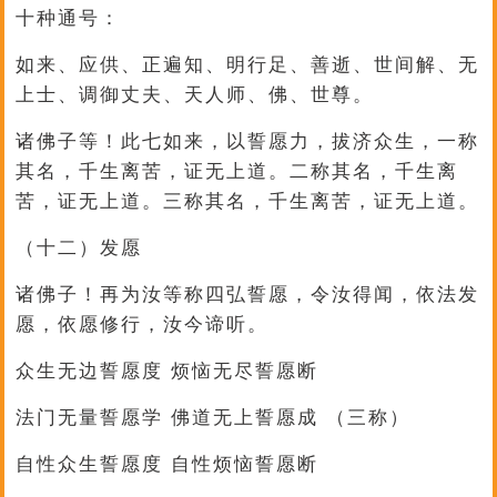
十种通号：
如来、应供、正遍知、明行足、善逝、世间解、无
上士、调御丈夫、天人师、佛、世尊。
诸佛子等！此七如来，以誓愿力，拔济众生，一称
其名，千生离苦，证无上道。二称其名，千生离
苦，证无上道。三称其名，千生离苦，证无上道。
（十二）发愿
诸佛子！再为汝等称四弘誓愿，令汝得闻，依法发
愿，依愿修行，汝今谛听。
众生无边誓愿度 烦恼无尽誓愿断
法门无量誓愿学 佛道无上誓愿成 （三称）
自性众生誓愿度 自性烦恼誓愿断