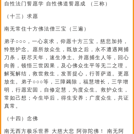
自性法门誓愿学 自性佛道誓愿成 （三称）
（十三）求愿
南无常住十方佛法僧三宝（三遍）
弟子○○○，一心哀求，仰愿十方三宝，慈悲加持，
怜愍护念。愿所放众生，既放之后，永不遭遇网捕
刀杀，获尽天年，速生净土。并愿捕生人等，回心
向善，顿悟三世因果，及心佛众生平等无二之理，
解冤解结，救世救生，发菩提心，行菩萨道。更愿
放生。弟子○○○等，三障蠲除，福慧增长，三学增
明，行愿宏固，自修定慧，为度众生。救护众生，
常如己想；今生毕后，得生安养；广度众生，共证
真常。
（十四）念佛
南无西方极乐世界 大慈大悲 阿弥陀佛！ 南无阿