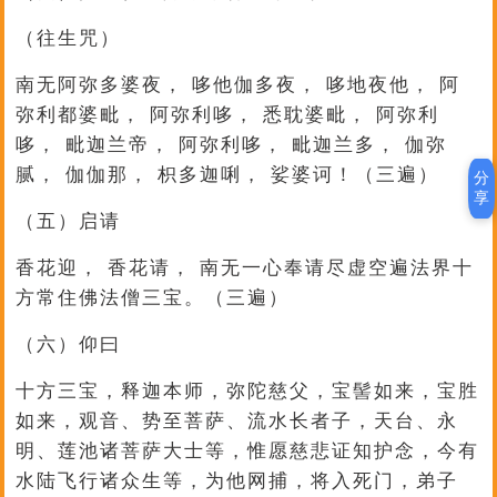
（往生咒）
南无阿弥多婆夜， 哆他伽多夜， 哆地夜他， 阿
弥利都婆毗， 阿弥利哆， 悉耽婆毗， 阿弥利
哆， 毗迦兰帝， 阿弥利哆， 毗迦兰多， 伽弥
腻， 伽伽那， 枳多迦唎， 娑婆诃！（三遍）
分
享
（五）启请
香花迎， 香花请， 南无一心奉请尽虚空遍法界十
方常住佛法僧三宝。（三遍）
（六）仰曰
十方三宝，释迦本师，弥陀慈父，宝髻如来，宝胜
如来，观音、势至菩萨、流水长者子，天台、永
明、莲池诸菩萨大士等，惟愿慈悲证知护念，今有
水陆飞行诸众生等，为他网捕，将入死门，弟子