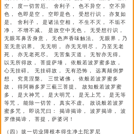
空， 度一切苦厄。 舍利子， 色不异空， 空不异
色， 色即是空， 空即是色， 受想行识， 亦复如
是。 舍利子， 是诸法空相， 不生不灭， 不垢不
净， 不增不减。 是故空中无色， 无受想行识，
无眼耳鼻舌身意， 无色声香味触法。 无眼界，乃
至无意识界。 无无明， 亦无无明尽， 乃至无老
死， 亦无老死尽。 无苦集灭道， 无智亦无得。
以无所得故， 菩提萨埵， 依般若波罗蜜多故，
心无挂碍。 无挂碍故， 无有恐怖， 远离颠倒梦
想， 究竟涅槃。 三世诸佛， 依般若波罗蜜多
故， 得阿耨多罗三藐三菩提。 故知般若波罗蜜
多， 是大神咒， 是大明咒， 是无上咒， 是无等
等咒， 能除一切苦， 真实不虚。 故说般若波罗
蜜多咒， 即说咒曰： 揭谛揭谛， 波罗揭谛， 波
罗僧揭谛， 菩提，萨婆诃！
（四）拔一切业障根本得生净土陀罗尼