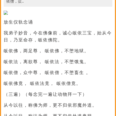
依僧，众..
放生仪轨念诵
我弟子妙音，今在佛像前，诚心皈依三宝，始从今
日，乃至命存，皈依佛陀。
皈依佛，两足尊， 皈依佛，不堕地狱。
皈依法，离欲尊， 皈依法，不堕饿鬼。
皈依僧，众中尊， 皈依僧，不堕畜生 。
皈依佛竟， 皈依法竟， 皈依僧竟。
（三遍）（每念完一遍让动物拜一下）
从今以往，称佛为师，更不归依邪魔外道。