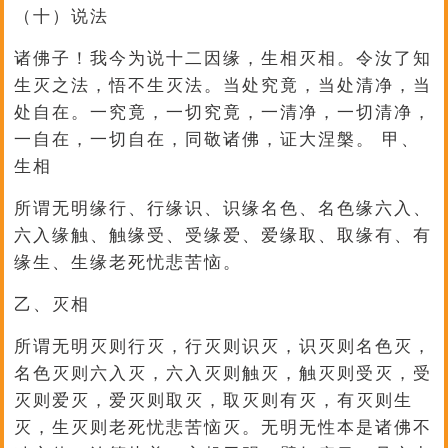
（十）说法
诸佛子！我今为说十二因缘，生相灭相。令汝了知
生灭之法，悟不生灭法。当处究竟，当处清净，当
处自在。一究竟，一切究竟，一清净，一切清净，
一自在，一切自在，同敬诸佛，证大涅槃。 甲、
生相
所谓无明缘行、行缘识、识缘名色、名色缘六入、
六入缘触、触缘受、受缘爱、爱缘取、取缘有、有
缘生、生缘老死忧悲苦恼。
乙、灭相
所谓无明灭则行灭，行灭则识灭，识灭则名色灭，
名色灭则六入灭，六入灭则触灭，触灭则受灭，受
灭则爱灭，爱灭则取灭，取灭则有灭，有灭则生
灭，生灭则老死忧悲苦恼灭。无明无性本是诸佛不