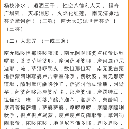
杨枝净水， 遍洒三千， 性空八德利人天， 福寿
广增延， 灭罪消愆， 火焰化红莲。 南无清凉地
菩萨摩诃萨！（三称） 南无大悲观世音菩萨 ！
（三称）
（二）大悲咒 （一或三遍）
南无喝啰怛那哆啰夜耶，南无阿唎耶婆卢羯帝烁钵
啰耶，菩提萨埵婆耶，摩诃萨埵婆耶，摩诃迦卢尼
迦耶，唵，萨皤啰罚曳，数怛那怛写，南无悉吉栗
埵伊蒙阿唎耶婆卢吉帝室佛啰，愣驮婆，南无那啰
谨墀，醯利摩诃皤哆沙咩，萨婆阿他豆输朋，阿逝
孕，萨婆萨哆那摩婆萨哆，那摩婆伽，摩罚特豆，
怛侄他，唵，阿婆卢醯卢迦帝，迦罗帝，夷醯唎，
摩诃菩提萨埵，萨婆萨婆，摩啰摩啰，摩醯摩醯唎
驮孕，俱卢俱卢竭蒙，度卢度卢罚阇耶帝，摩诃罚
阇耶帝，陀啰陀啰，地唎尼室佛啰耶，遮啰遮啰，