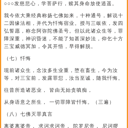
○○○发慈悲心，学菩萨行，赎其身命放使逍遥。
我今依大乘经典称扬七佛如来，十种通号，解说十
二因缘法相，并代为忏悔宿业。授与三皈依，发四
弘誓愿，称念阿弥陀佛圣号。但以此诸众生等，罪
障深重，神识昏迷，不能了知甚深妙法，仰乞十方
三宝威德冥加，令其开悟，早得解脱。
（七）忏悔
现前诸众生，念汝多生业重，堕在畜生，今为汝
等，对三宝前，发露罪愆，汝当至诚，随我忏悔。
往昔所造诸恶业， 皆由无始贪嗔痴，
从身语意之所生， 一切罪障皆忏悔。（三遍）
（八）七佛灭罪真言
离婆离婆帝， 求诃求诃帝， 陀罗尼帝， 尼诃啰