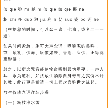
伽 qie 弥 mi 腻 ni 伽 qie 伽 qie 那 na
枳 zhi 多 duo 迦 jia 利 li 娑 suo 婆 po 诃 he
（根据您的时间，可以念三遍，七遍，或者二十一
遍）
如果时间紧急，则可大声念诵：嗡嘛呢叭美吽，
或：顶礼、供养、皈依如来、善逝、应供、正等觉
宝髻佛！
总之，以所念咒音能使物命听到最为重要，一声入
耳，永为道种。如法放生消除自身寿障之实例不计
其数，此行更是祈请一切上师欢喜驻世之缘起。
放生仪轨念诵详细步骤
（一）杨枝净水赞