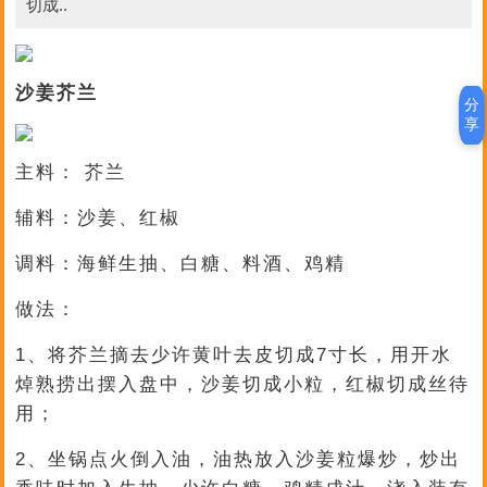
切成..
沙姜芥兰
分
享
主料： 芥兰
辅料：沙姜、红椒
调料：海鲜生抽、白糖、料酒、鸡精
做法：
1、将芥兰摘去少许黄叶去皮切成7寸长，用开水
焯熟捞出摆入盘中，沙姜切成小粒，红椒切成丝待
用；
2、坐锅点火倒入油，油热放入沙姜粒爆炒，炒出