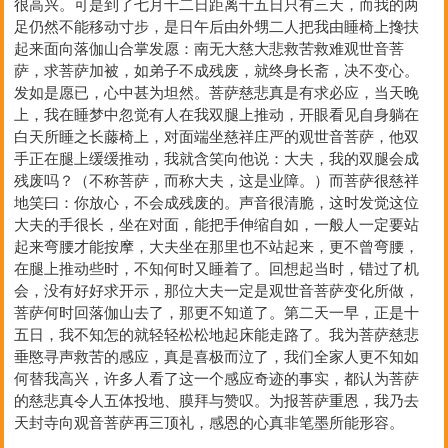
很高兴。可是到了七月十二日距离十五日只有三天，而我的两
足仍然不能移动寸步，是日午后由外甥二人把我由睡椅上搀扶
起来面向落伽山合掌发愿：南无大慈大悲救苦救难观世音菩
萨，求菩萨加被，如弟子不成残废，就终身长斋，决不变心。
发如是愿已，心中甚为坦然。菩萨慈悲真是有求必应，当天晚
上，我在睡梦中忽觉有人在我双腿上推动，开眼看见自身躺在
白天所睡之长藤椅上，对面端坐慈祥庄严的观世音菩萨，他双
手正在腿上缓缓推动，我就含笑向他说：大夫，我的双腿会成
残废吗？（不称菩萨，而称大夫，这是业障。）而菩萨很慈祥
地笑曰：你放心，不会成残废的。声音很清脆，这时发觉这位
大夫的手很长，坐在对面，能把手伸缩自如，一般人一定要站
起来弯腰才能按摩，大夫坐在那里也不站起来，更不曾弯腰，
在腿上推动些时，不知何时又睡着了。回想起当时，错过了机
会，没有好好求开示，那位大夫一定是观世音菩萨变化所做，
菩萨何时回落伽山去了，那更不知道了。第二天一早，正是十
五日，我不知怎的就轻轻松松地起床能走路了。我为菩萨慈悲
垂愍寻声救苦的感应，真是喜极而泣了，我们全家人更不知如
何替我高兴，许多人看了这一个感应奇迹的事实，都认为菩萨
的慈悲真令人五体投地、膜拜与赞叹。为报菩萨重恩，我乃去
天封寺向观音菩萨再三顶礼，感恩的心真非笔墨所能形容。