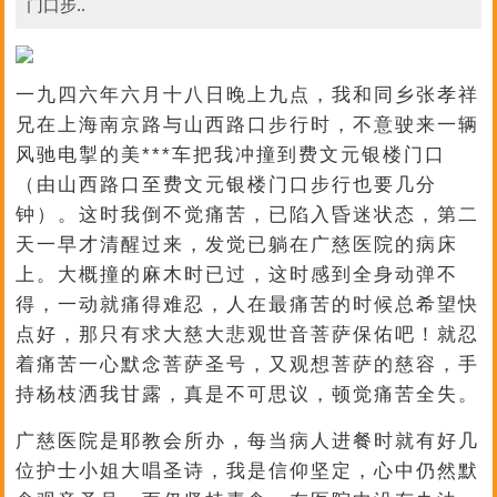
门口步..
一九四六年六月十八日晚上九点，我和同乡张孝祥
兄在上海南京路与山西路口步行时，不意驶来一辆
风驰电掣的美***车把我冲撞到费文元银楼门口
（由山西路口至费文元银楼门口步行也要几分
钟）。这时我倒不觉痛苦，已陷入昏迷状态，第二
天一早才清醒过来，发觉已躺在广慈医院的病床
上。大概撞的麻木时已过，这时感到全身动弹不
得，一动就痛得难忍，人在最痛苦的时候总希望快
点好，那只有求大慈大悲观世音菩萨保佑吧！就忍
着痛苦一心默念菩萨圣号，又观想菩萨的慈容，手
持杨枝洒我甘露，真是不可思议，顿觉痛苦全失。
广慈医院是耶教会所办，每当病人进餐时就有好几
位护士小姐大唱圣诗，我是信仰坚定，心中仍然默