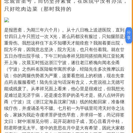
念观音圣号，而仍坚持素食，在医院中没有办法，
只好吃肉边菜（那时我持的
是报恩斋，为期三年六个月）。从十八日晚上送进医院，直到
分
廿四日上午只照过一次 X光，甚么药都没有服过，只知腿部是严
享
重骨伤。我想这样住下去不知哪天才能痊愈？我闹着要出院，
院方不肯，因我意志坚决，院方无法，也只有任着我。就在廿
五日办理出院手续，下午三时由孝祥兄陪同搭招商局江亚轮离
开上海，次晨五时抵达浙江宁波，遂往老江桥堍向闻名全甬
（宁波）之伤科名医陆银华寓所求诊，经陆先生多次推摩以后
说：你的两腿伤势甚为严重，这要看您祖上的积德，现在先拿
点药去服服看吧！陆先生这句话深有含义，大意说祖上无德可
能成残废了。从孝祥兄面上看来，他心里是很难过，但我想光
是难过是无济于病，还是虔念菩萨的圣号才是。搭八点钟开的
甬（宁波）沈（浙江定海县沈家门镇）线的轮船回家，准备继
续疗伤，并虔诵圣号不辍。七月初一为平镇里司湾天封寺之法
会，家姊为我赴寺虔求菩萨使伤早愈，并求得一签，尚记得签
文曰：财中渐渐见分明，花开花谢结子成，宽心且看月中桂，
郎君即便见太平。签中的意思在月中是大有希望，因此大家都