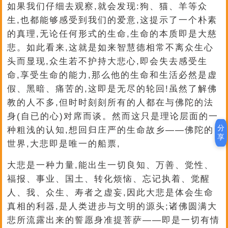
如果我们仔细去观察,就会发现:狗、猫、羊等众
生,也都能够感受到我们的爱意,这提示了一个朴素
的真理,无论任何形式的生命,生命的本质即是大慈
悲。如此看来,这就是如来智慧德相常不离众生心
头而显现,众生若不护持大悲心,即会失去感受生
命,享受生命的能力,那么他的生命和生活必然是虚
假、黑暗、痛苦的,这即是无尽的轮回!虽然了解佛
教的人不多,但时时刻刻所有的人都在与佛陀的法
身(自已的心)对席而谈。然而这只是理论层面的一
分
种粗浅的认知,想回归庄严的生命故乡——佛陀的
享
世界,大悲即是唯一的船票,
大悲是一种力量,能出生一切良知、万善、觉性、
福报、事业、国土、转化烦恼、忘记执着、觉醒
人、我、众生、寿者之虚妄,因此大悲是体会生命
真相的利器,是人类进步与文明的源头;诸佛圆满大
悲所流露出来的誓愿身准提菩萨——即是一切有情