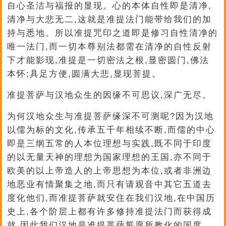
自心圣洁与福报的显现。心的本体自性即是清净,
清净与大悲无二,这就是准提法门能带给我们的加
持与悉地。所以准提咒印之道即是修习自性清净的
唯一法门,而一切本尊别法都需在清净的自性反射
下才能影现,准提是一切密法之根,显密圆门,佛法
本怀;具足方便,圆满大悲,显现菩提。
准提菩萨与汉地众生的因缘不可思议,深广无尽。
为何汉地众生与准提菩萨缘深不可测呢?因为汉地
以儒为标的文化,传承五千年相续不断,而儒的中心
即是三纲五常的人本位理想与实践,既不同于印度
的以无量天神的理想为国家理想的王国,亦不同于
欧美的以上帝造人的上帝思想为本位,或者非洲边
地恶业有情聚集之地,而只有请观音中其它五道去
度化他们,而准提菩萨就安住在我们汉地,在中国历
史上,各个阶层上都有许多修持准提法门而获得成
就,因此我们汉地是准提菩萨誓愿所教化的国度。