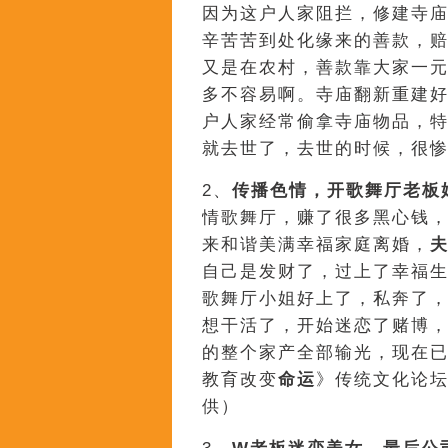
因为这户人家阻拦，修建寺庙
辛苦苦到处化缘来的善款，
又是在农村，善款靠大家一
多不容易啊。寺庙翻新重建
户人家经常偷拿寺庙物品，特
就去世了，去世的时候，很
2、
传播色情，开歌舞厅老板
情歌舞厅，赚了很多黑心钱，
来和谐美满幸福家庭离婚，
自己是发财了，过上了幸福
歌舞厅小姐好上了，私奔了
想干活了，开始迷恋了赌博
的整个家产全部输光，现在
教育改变
命运
》传统文化论
供）