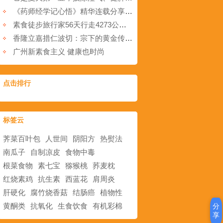
《药师经学记心悟》精华连载分享17
素食徒步旅行家56天行走4273公里只为动物的生命权
香隆立嘉措仁波切：宗下的黄金传承之三
广州新素食主义 健康也时尚
点击排行
标签云
荠菜百叶包
人世间
阴阳方
热熨法
南瓜子
自制凉皮
食物中毒
根菜食物
素七宝
猕猴桃
荞麦枕
红烧素鸡
抗生素
西蓝花
肩周炎
肝硬化
腐竹烧香菇
结肠癌
植物性
黄酮类
抗氧化
生食饮食
有机彩棉
分
享