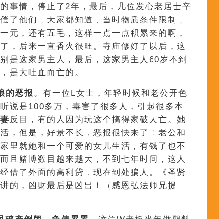
的事情，停止了2年，最后，几位发心老居士辛
赔偿了他们，大家都知道，当时物质条件限制，
元一元，还有五毛，这样一点一点积累来的啊，
好了，后来一直香火很旺。寺庙修好了以后，这
别是这家男主人，最后，这家男主人60岁不到
惨，是大吐血而亡的。
娘的
恶报
。有一位L女士，年轻时候和老公开色
听说是100多万，毒害了很多人，引起很多本
夫妻
反目，有的人因为玩这个搞得家破人亡。她
生活，但是，好景不长，恶报很快来了！老公和
，家里就她和一个可爱的女儿生活，有钱了也不
，而且赌博数目越来越大，不到七年时间，这人
已经借了外面的高利贷，现在到处骗人。《圣贤
坛讲的，凶财最后是凶出！（感恩弘法师兄提