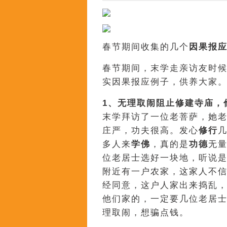
春节期间收集的几个
因果报
春节期间，末学走亲访友时
实因果报应例子，供养大家
1、无理取闹阻止修建寺庙，
末学拜访了一位老菩萨，她老
庄严，功夫很高。发心
修行
多人来
学佛
，真的是
功德
无
位老居士选好一块地，听说
附近有一户农家，这家人不
经同意，这户人家出来捣乱
他们家的，一定要几位老居
理取闹，想骗点钱。