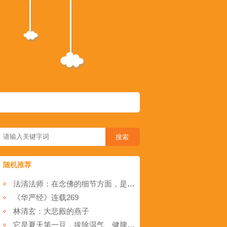
随机推荐
法清法师：在念佛的细节方面，是不是环境要特别安静？是不是早晚都要做？...光诵一部经就好了？
《华严经》连载269
林清玄：大悲殿的燕子
它是夏天第一豆，拔除湿气、健脾止泻！