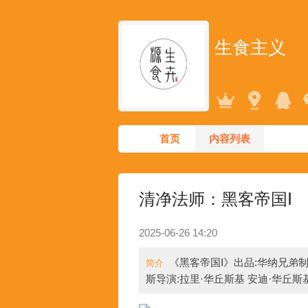
生食主义
首页
内容列表
清净法师：黑客帝国Ⅰ
2025-06-26 14:20
《黑客帝国Ⅰ》出品:华纳兄弟制片
简介
斯导演:拉里·华丘斯基 安迪·华丘