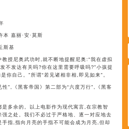
年
许本 嘉丽·安·莫斯
华丘斯基
中教授尼奥武功时,就不断地提醒尼奥:“我在虚拟
发不发达有关吗?你在这里需要呼吸吗?”小孩提
的是你自己。”所谓“若见诸相非相,即见如来”。
性”,《黑客帝国》第二部为“六度万行”,《黑客
都是多余的。以上电影作为现代寓言,在宗教智
牵强之处。我们不必过于严格地、逐一对应地去
是手指,指向月亮的手指不可能会成为月亮,但却