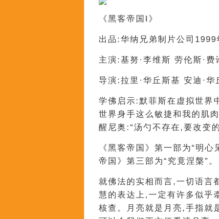
《黑客帝国Ⅰ》
出品:华纳兄弟制片公司1999
主演:基努·李维斯 劳伦斯·费
导演:拉里·华丘斯基 安迪·
学佛启示:默菲斯在虚拟世界
世界身手这么敏捷和我的肌肉
醒尼奥:“汤勺不存在,要改变
《黑客帝国》第一部为“明心见
帝国》第三部为“究竟涅槃”。
就佛法的实相而言,一切语言
慧的表达上,一定有许多似乎
核查。月亮就是月亮,手指就