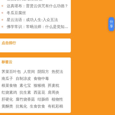
达真堪布：普贤云供咒有什么功德？
冬瓜豆腐丝
星云法语：成功人生-入众五法
分
享
佛学常识：常旸法师：什么是觉知与真如_觉知和真如的关系
点击排行
标签云
荠菜百叶包
人世间
阴阳方
热熨法
南瓜子
自制凉皮
食物中毒
根菜食物
素七宝
猕猴桃
荞麦枕
红烧素鸡
抗生素
西蓝花
肩周炎
肝硬化
腐竹烧香菇
结肠癌
植物性
黄酮类
抗氧化
生食饮食
有机彩棉