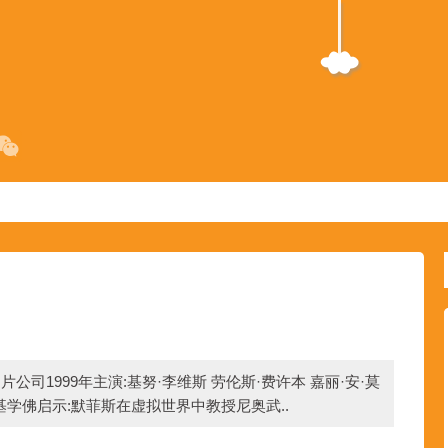
公司1999年主演:基努·李维斯 劳伦斯·费许本 嘉丽·安·莫
斯基学佛启示:默菲斯在虚拟世界中教授尼奥武..