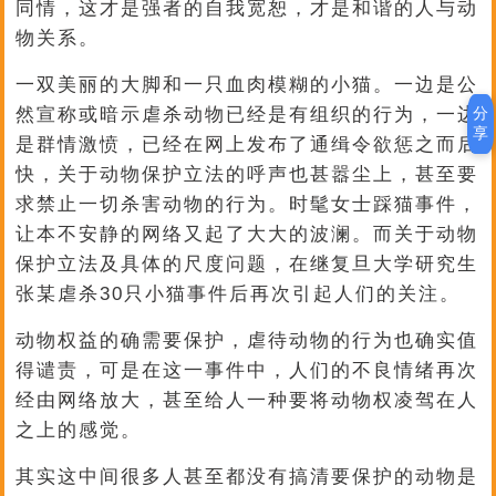
同情，这才是强者的自我宽恕，才是和谐的人与动
物关系。
一双美丽的大脚和一只血肉模糊的小猫。一边是公
分
然宣称或暗示虐杀动物已经是有组织的行为，一边
享
是群情激愤，已经在网上发布了通缉令欲惩之而后
快，关于动物保护立法的呼声也甚嚣尘上，甚至要
求禁止一切杀害动物的行为。时髦女士踩猫事件，
让本不安静的网络又起了大大的波澜。而关于动物
保护立法及具体的尺度问题，在继复旦大学研究生
张某虐杀30只小猫事件后再次引起人们的关注。
动物权益的确需要保护，虐待动物的行为也确实值
得谴责，可是在这一事件中，人们的不良情绪再次
经由网络放大，甚至给人一种要将动物权凌驾在人
之上的感觉。
其实这中间很多人甚至都没有搞清要保护的动物是