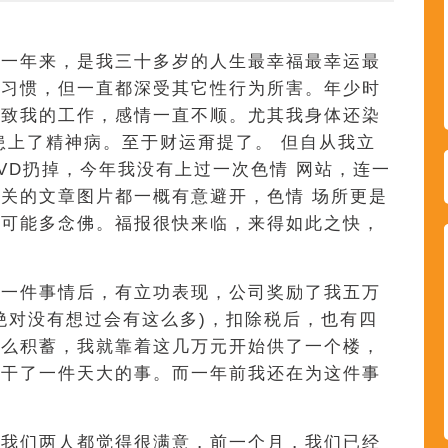
这一年来，是我三十多岁的人生最幸福最幸运最
的习惯，但一直都深受其它性行为所害。年少时
导致我的工作，感情一直不顺。尤其我身体还染
患上了精神病。至于财运甭提了。 但自从我立
VD扔掉，今年我没有上过一次色情 网站，连一
关的文章图片都一概有意避开，色情 场所更是
尽可能多念佛。福报很快来临，来得如此之快，
司一件事情后，有立功表现，公司奖励了我五万
绝对没有想过会有这么多)，扣除税后，也有四
什么积蓄，我就靠着这几万元开始供了一个楼，
己干了一件天大的事。而一年前我还在为这件事
，我们两人都觉得很满意，前一个月，我们已经