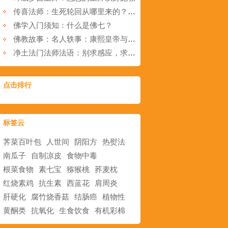
传喜法师：生死轮回从哪里来的？（中英双语）
佛学入门须知：什么是佛七？
佛教故事：名人轶事：康熙皇帝与立在显通寺大文殊殿前无字碑的传说
净土法门法师法语：别求感应，求感应永远没感应，有感应都是魔不是佛，为什么？
点击排行
标签云
荠菜百叶包
人世间
阴阳方
热熨法
南瓜子
自制凉皮
食物中毒
根菜食物
素七宝
猕猴桃
荞麦枕
红烧素鸡
抗生素
西蓝花
肩周炎
肝硬化
腐竹烧香菇
结肠癌
植物性
黄酮类
抗氧化
生食饮食
有机彩棉