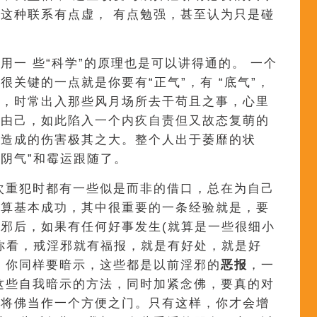
这种联系有点虚， 有点勉强，甚至认为只是碰
用一 些“科学”的原理也是可以讲得通的。 一个
关键的一点就是你要有“正气”，有 “底气”，
人，时常出入那些风月场所去干苟且之事，心里
不由己，如此陷入一个内疚自责但又故态复萌的
心造成的伤害极其之大。整个人出于萎靡的状
“阴气”和霉运跟随了。
次重犯时都有一些似是而非的借口，总在为自己
还算基本成功，其中很重要的一条经验就是，要
邪后，如果有任何好事发生(就算是一些很细小
你看，戒淫邪就有福报，就是有好处，就是好
，你同样要暗示，这些都是以前淫邪的
恶报
，一
这些自我暗示的方法，同时加紧念佛，要真的对
是将佛当作一个方便之门。只有这样，你才会增