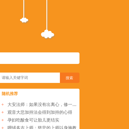
随机推荐
大安法师：如果没有出离心，修一切善法，也都是跟生死相应
观音大悲加持法会得到加持的心得
孕妇吃酸食可让胎儿更结实
呷绒多吉上师：慈悲的上师以身施教