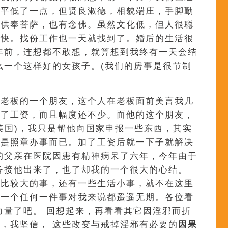
水平低了一点，但贤良淑德，相貌端庄，手脚勤
欢供奉菩萨，也有念佛。虽然文化低，但人很聪
很快。找份工作也一天就找到了。婚后的生活很
年前，连想都不敢想，就算想到我终有一天会结
么一个这样好的女孩子。(我们的房事是很节制
我老板的一个朋友，这个人在老板面前美言我几
加了工资，而且幅度还不少。而他的这个朋友，
美国)，我只是帮他向国家申报一些东西，其实
都是照章办事而已。加了工资后就一下子就解决
的父亲在医院因患有精神病呆了六年，今年由于
备接他出来了，也了却我的一个很大的心结。
说比较大的事，还有一些生活小事，就不在这里
中一个任何一件事对我来说都遥遥无期。各位看
力量了吧。 回想起来，再看看其它因淫邪而折
，我坚信， 这些改变与戒掉淫邪有必要的
因果