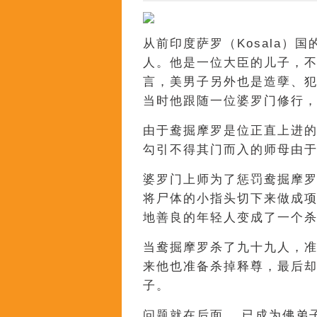
从前印度萨罗（Kosala）
人。他是一位大臣的儿子，
言，美男子另外也是造孽、
当时他跟随一位婆罗门修行
由于鸯掘摩罗是位正直上进
勾引不得其门而入的师母由
婆罗门上师为了惩罚鸯掘摩
将尸体的小指头切下来做成
地善良的年轻人变成了一个
当鸯掘摩罗杀了九十九人，
来他也准备杀掉释尊，最后
子。
问题就在后面。 已成为佛弟