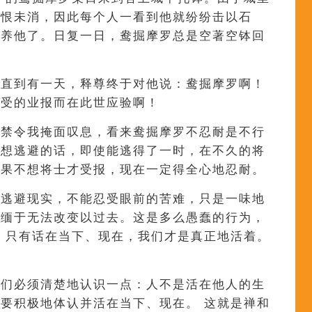
旧恨未消，因此每个人一看到他就纷纷击以石
供养他了。日复一日，鸯掘摩罗总是空著空钵回
。直到有一天，释尊终于对他说：鸯掘摩罗啊！
该受的业报而在此世应验啊！
不禁令我掩面叹息，看来鸯掘摩罗不忍耐是不行
而想逃避的话，即使能逃得了一时，在不久的将
如果不想将士才受报，现在一定得全心地忍耐。
想逃避现实，不能忍受眼前的苦难，只是一味地
沉缅于无法改变以过去。这是多么愚蠢的行为，
 只有话在当下、现在，我们才是真正地活着。
我们必须清楚地认识一点：人不是活在他人的生
要积极地体认并活在当下、现在。 这就是禅和