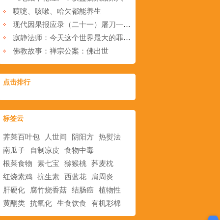
喷嚏、咳嗽、哈欠都能养生
现代因果报应录（二十一）屠刀—现实的因果报应
寂静法师：今天这个世界最大的罪人，不是造恶的，是传播恶的
佛教故事：禅宗公案：佛出世
点击排行
标签云
荠菜百叶包
人世间
阴阳方
热熨法
南瓜子
自制凉皮
食物中毒
根菜食物
素七宝
猕猴桃
荞麦枕
红烧素鸡
抗生素
西蓝花
肩周炎
肝硬化
腐竹烧香菇
结肠癌
植物性
黄酮类
抗氧化
生食饮食
有机彩棉