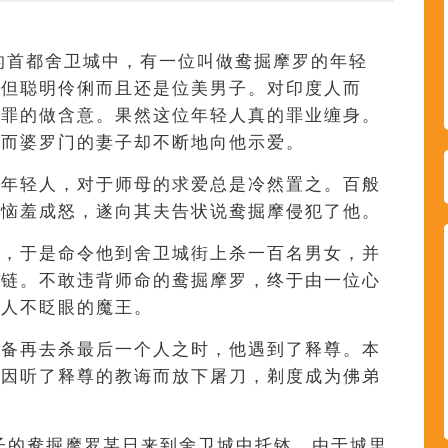
国的首都舍卫城中，有一位叫做鸯掘摩罗的年轻
不但聪明伶俐而且还是位美男子。对印度人而
犯罪的做含意。果然这位年轻人真的罪业缠身。
，而婆罗门的妻子却不断地向他示爱。
的年轻人，对于师母的求爱总是冷然置之。百般
于恼羞成怒，遂向其夫告状说鸯掘摩侵犯了他。
罗，于是命令他到舍卫城街上杀一百名男女，并
项链。不敢违背师命的鸯掘摩罗，终于由一位心
杀人不眨眼的魔王。
准备再去杀最后一个人之时，他遇到了释尊。本
却因听了释尊的教诲而放下屠刀，剃度成为佛弟
子的鸯掘摩罗某日来到舍卫城中托钵。由于城里