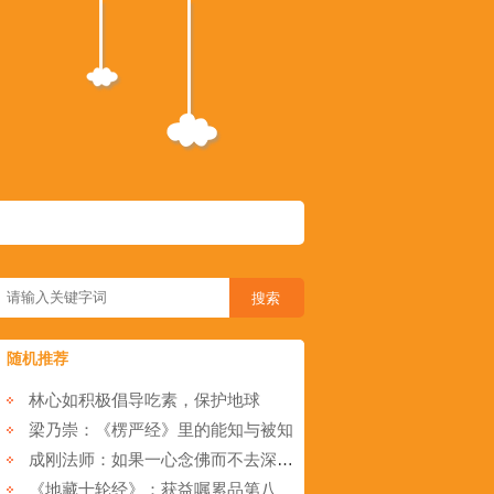
随机推荐
林心如积极倡导吃素，保护地球
梁乃崇：《楞严经》里的能知与被知
成刚法师：如果一心念佛而不去深入佛理悟明大事因缘,怎么对待外界环境?
《地藏十轮经》：获益嘱累品第八