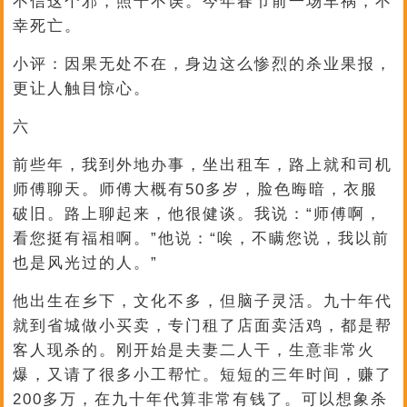
不信这个邪，照干不误。今年春节前一场车祸，不
幸死亡。
小评：因果无处不在，身边这么惨烈的杀业果报，
更让人触目惊心。
六
前些年，我到外地办事，坐出租车，路上就和司机
师傅聊天。师傅大概有50多岁，脸色晦暗，衣服
破旧。路上聊起来，他很健谈。我说：“师傅啊，
看您挺有福相啊。”他说：“唉，不瞒您说，我以前
也是风光过的人。”
他出生在乡下，文化不多，但脑子灵活。九十年代
就到省城做小买卖，专门租了店面卖活鸡，都是帮
客人现杀的。刚开始是夫妻二人干，生意非常火
爆，又请了很多小工帮忙。短短的三年时间，赚了
200多万，在九十年代算非常有钱了。可以想象杀