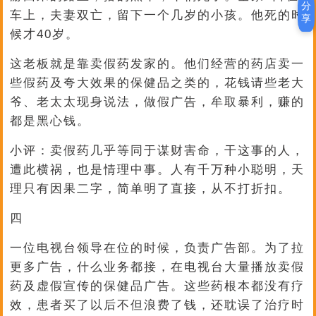
分
车上，夫妻双亡，留下一个几岁的小孩。他死的时
享
候才40岁。
这老板就是靠卖假药发家的。他们经营的药店卖一
些假药及夸大效果的保健品之类的，花钱请些老大
爷、老太太现身说法，做假广告，牟取暴利，赚的
都是黑心钱。
小评：卖假药几乎等同于谋财害命，干这事的人，
遭此横祸，也是情理中事。人有千万种小聪明，天
理只有因果二字，简单明了直接，从不打折扣。
四
一位电视台领导在位的时候，负责广告部。为了拉
更多广告，什么业务都接，在电视台大量播放卖假
药及虚假宣传的保健品广告。这些药根本都没有疗
效，患者买了以后不但浪费了钱，还耽误了治疗时