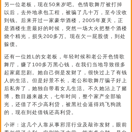
另一位老板，现在50来岁吧。色情歌舞厅被打掉
以后，去外地承包工程，被骗了几十万，至今没收
到钱。后来开过一家豪华酒楼，2005年夏天，正
是酒楼生意最好的时候，突然一场大火把整个酒楼
烧个精光，损失200多万。现在欠一屁股债，到处
躲债。
还有一位姓L的女老板，年轻时候和老公开色情歌
舞厅，赚了100多万黑心钱，在我们当地导致很多
起家庭悲剧。她自己倒是发财了，很快过上了有钱
人的生活。但是好景不长，老公和歌舞厅骗子好上
后私奔了，她独自带着女儿生活。不久她沾上了赌
博，数目越来越大，七年时间，整个家产全部输
光，还借了不少高利贷，被黑社会逼得鸡飞狗跳
的，现在到处借钱还高利贷。
小评：这几个人靠从事邪淫行业及敲诈发财，眼前