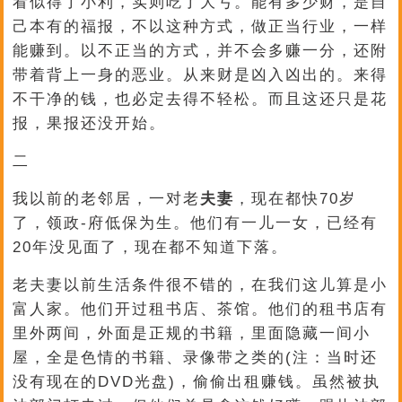
看似得了小利，实则吃了大亏。能有多少财，是自
己本有的福报，不以这种方式，做正当行业，一样
能赚到。以不正当的方式，并不会多赚一分，还附
带着背上一身的恶业。从来财是凶入凶出的。来得
不干净的钱，也必定去得不轻松。而且这还只是花
报，果报还没开始。
二
我以前的老邻居，一对老
夫妻
，现在都快70岁
了，领政-府低保为生。他们有一儿一女，已经有
20年没见面了，现在都不知道下落。
老夫妻以前生活条件很不错的，在我们这儿算是小
富人家。他们开过租书店、茶馆。他们的租书店有
里外两间，外面是正规的书籍，里面隐藏一间小
屋，全是色情的书籍、录像带之类的(注：当时还
没有现在的DVD光盘)，偷偷出租赚钱。虽然被执