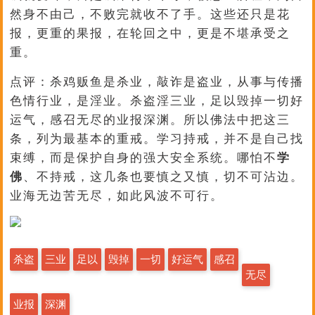
然身不由己，不败完就收不了手。这些还只是花
报，更重的果报，在轮回之中，更是不堪承受之
重。
点评：杀鸡贩鱼是杀业，敲诈是盗业，从事与传播
色情行业，是淫业。杀盗淫三业，足以毁掉一切好
运气，感召无尽的业报深渊。所以佛法中把这三
条，列为最基本的重戒。学习持戒，并不是自己找
束缚，而是保护自身的强大安全系统。哪怕不
学
佛
、不持戒，这几条也要慎之又慎，切不可沾边。
业海无边苦无尽，如此风波不可行。
杀盗
三业
足以
毁掉
一切
好运气
感召
无尽
业报
深渊