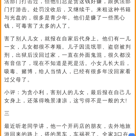
法部门打击过，但他们总是贪这钱好赚，跟执法部
门打游击。处罚没收后，又继续干。来租这种书籍
与光盘的，很多是青少年。他们是赚了一些黑心
钱，可毒害了太多的人了。
害了别人儿女，就报在自家后代身上。他们有一儿
一女，儿女都很不孝顺。儿子因流氓罪、盗窃被判
刑，出狱后没回过家，一直在外面鬼混，很久都没
有音信了，现在不知道是死是活。小女儿长大后，
吸毒、赌博，给人当情人，已经有很多年没回家看
过父母了。
小评：为贪小利，害别人的儿女，最后报在自己儿
女身上，还落得晚景凄凉，这亏得不是一般的大!
三
最近听老同学讲，他一个开药店的朋友，去外地旅
游回来的路上，搭的黑车，车祸死了。全家3口在