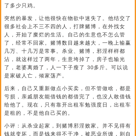
了多少只鸡。
突然的暴发，让他很快在物欲中迷失了。他结交了
很多社会上不三不四的人，打牌赌博，在外找女
人，开始了糜烂的生活。自己的生意也不怎么管
了，经常不回家。赌博数目越来越大，一晚上输赢
几万、十几万是常事。杀业、赌博，邪淫样样都
沾，就这样过了两年，生意垮掉了，房子也输光
了，老婆离婚了，人一下子瘦了 30多斤。可以说
是家破人亡，倾家荡产。
后来，自己又重新做点小买卖，但不管做啥，都是
亏损，亲戚朋友能借钱的都借完了，也没人敢借钱
给他了。现在，只有靠开出租车勉强度日，出租车
是租的，不是他自己买的。
小评：从杀业起家，到赌博邪淫败家。并不见得有
钱就变坏，而是钱来得不干净，被恶业所缠，则自