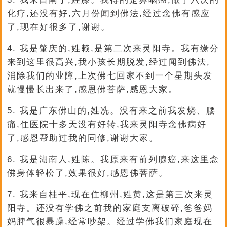
化疗,还没有好,六月份闻到佛法,经过念佛有感应
了,现在好很多了,谢谢。
4. 我是肇庆的,姓赖,是第二次来灵阳寺。我有缘分
来到这里很高兴,我小孩长期脱发,经过闻到佛法,
消除我们的业障,上次佛七回家不到一个星期头发
就慢慢长出来了,感恩佛菩萨,感恩大家。
5. 我是广东佛山的,姓冼。没有来之前我发烧、腰
痛,住医院十多天没有好转,我来灵阳寺念佛病好
了,感恩帮助过我的同修,谢谢大家。
6. 我是湖南人,姓陈。我原来有前列腺癌,来这里念
佛身体轻松了,效果很好,感恩佛菩萨。
7. 我来自桂平,现在住柳州,姓黄,这是第三次来灵
阳寺。还没有学佛之前我的家庭支离破碎,爸爸妈
妈脾气很暴躁,经常吵架。经过学佛我们家庭现在