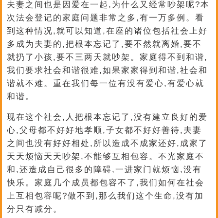
夫妻之间也是因爱在一起,为什么又经常吵架呢?本
次法会登记的家庭问题非常之多,有一万多例。看
到这种情况,就可以知道,在座的诸位包括社会上好
多成为夫妻的,把根本忘记了,要不然就离婚,要不
就扔了小孩,要不三两天就吵架。家庭得不到和谐,
我们要求社会和谐很难,如果家家得到和谐,社会和
谐就不难。重在我们每一位有没有爱心,有爱心就
和谐。
现在这个社会,人把根本忘记了,没有建立良好的爱
心,父母都不好好地孝顺,子女都不好好善待,夫妻
之间也没有好好相处,所以造成不成家还好,成家了
天天烦恼天天吵架,不能够互相包容。不光家庭不
和,还造成自己很多的障碍,一进家门就烦恼,没有
快乐。家庭几个成员都包容不了,我们如何在社会
上互相包容呢?做不到,那么我们这个生命,没有加
分只有减分。