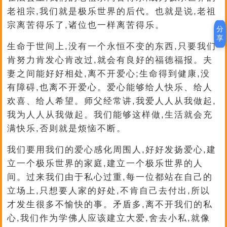
老祖宗,我们就是极乐世界的后代。也就是说,老祖
宗离苦得乐了,诸位也一样离苦得乐。
分
享
生命于世间上,没有一个永恒不变的东西,只要我们
肯努力肯发心肯改过,就会有良好的福德福报。夫
妻之间能好好相处,离不开爱心;生命得到健康,没
有障碍,也离不开爱心。爱心能够给人快乐、给人
欢喜、给人希望。师父经常讲,我爱人人从我做起,
我为人人从我做起。我们能够这样做,生活就会充
满快乐,否则就是烦恼不断。
我们要用我们的爱心感化周围人,好好发扬爱心,建
立一个极乐世界的家庭,建立一个极乐世界的人
间。过来我们由于私心过重,每一位都站在自己的
立场上,只想要人家的好处,不肯自己去付出,所以
才发生很多不愉快的事。矛盾多,离不开我们的私
心,我们作为学佛人应该建立大爱,舍去小私,就像