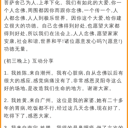
菩萨舍己为人,上孝下化。我们有如此的大爱,你一
个人念佛,周围都因你而跟你念佛,一个传一个,人
人都念佛,人人到极乐世界。因你这个大爱,给你建
立很大的功德。自己念佛得到好处,也愿望大家都
得到好处,所以我们在法会上,人人念佛,愿望家家
安康,社会和谐,世界和平!诸位愿意发心吗?(愿意!)
功德无量。
(初三晚上) 互动分享
1. 我姓陈,来自潮州。我有心脏病,自从念佛以后有
很大的感应,感觉病痛没有了,非常感恩灵阳寺这么
好的场地,是改造我们生命的地方。谢谢大家。
2. 我姓黄,来自广州。这位是我的家婆,她有二十多
年的胃病,吃饭都不行,经过这几天念佛,现在好了,
吃得下了,感恩大家。
3. 我来自南宁,姓滕。我得的是鼻咽癌,做了六次的