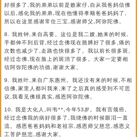
好很多了,我的弟弟以前是败家仔,自从我爸妈信佛
以后,感化我的弟弟,现在他懂得孝顺爸爸妈妈了,
所以在这里感谢常住三宝,感谢师父,阿弥陀佛。
8. 我姓钟,来自高要。这位是我二嫂,她来的时候,
手都伸不到后背,经过念佛现在胳膊好了很多,痛的
次数也减少了,走路也快很多了。我以前长很多斑,
经过念佛,现在脸上的斑消了很多。大家一定要相
信阿弥陀佛的功德,谢谢大家。
9. 我姓叶,来自广东惠州。我还没有来的时候,不相
信佛,家里人都叫我来,来了之后真的感受到不可思
议,我看见佛很真实,感恩阿弥陀佛。
10. 我是大化人,叫韦**,今年53岁。我有宫颈癌,
经过念佛我的病好很多了,我绕佛的时候眼泪一直
流。感恩爸爸妈妈和老祖宗,感恩师父慈悲,感恩义
工菩萨慈悲,感谢大家。