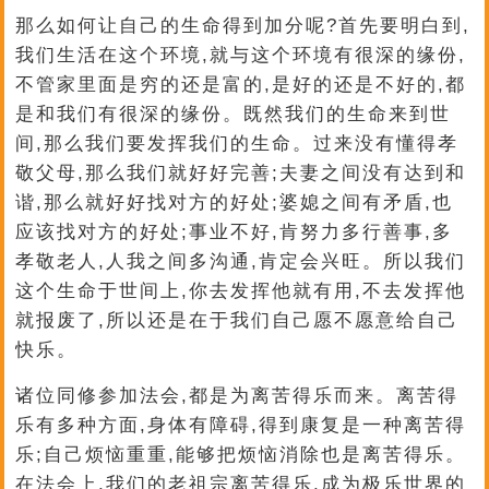
那么如何让自己的生命得到加分呢?首先要明白到,
我们生活在这个环境,就与这个环境有很深的缘份,
不管家里面是穷的还是富的,是好的还是不好的,都
是和我们有很深的缘份。既然我们的生命来到世
间,那么我们要发挥我们的生命。过来没有懂得孝
敬父母,那么我们就好好完善;夫妻之间没有达到和
谐,那么就好好找对方的好处;婆媳之间有矛盾,也
应该找对方的好处;事业不好,肯努力多行善事,多
孝敬老人,人我之间多沟通,肯定会兴旺。所以我们
这个生命于世间上,你去发挥他就有用,不去发挥他
就报废了,所以还是在于我们自己愿不愿意给自己
快乐。
诸位同修参加法会,都是为离苦得乐而来。离苦得
乐有多种方面,身体有障碍,得到康复是一种离苦得
乐;自己烦恼重重,能够把烦恼消除也是离苦得乐。
在法会上,我们的老祖宗离苦得乐,成为极乐世界的