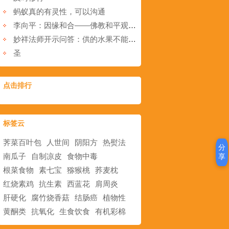
蚂蚁真的有灵性，可以沟通
李向平：因缘和合——佛教和平观的现代意义
妙祥法师开示问答：供的水果不能洗吗？
圣
点击排行
标签云
荠菜百叶包
人世间
阴阳方
热熨法
分
南瓜子
自制凉皮
食物中毒
享
根菜食物
素七宝
猕猴桃
荞麦枕
红烧素鸡
抗生素
西蓝花
肩周炎
肝硬化
腐竹烧香菇
结肠癌
植物性
黄酮类
抗氧化
生食饮食
有机彩棉