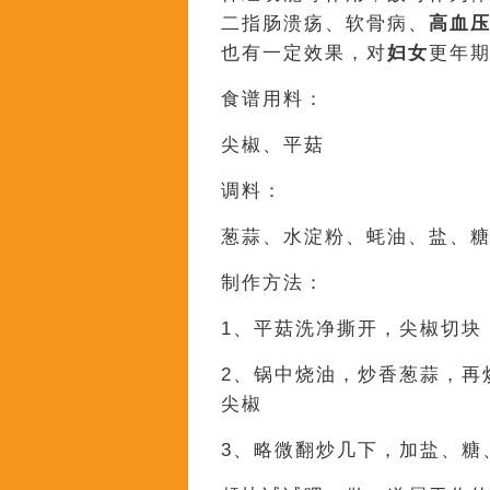
二指肠溃疡、软骨病、
高血
也有一定效果，对
妇女
更年
食谱用料：
尖椒、平菇
调料：
葱蒜、水淀粉、蚝油、盐、
制作方法：
1、平菇洗净撕开，尖椒切块
2、锅中烧油，炒香葱蒜，再
尖椒
3、略微翻炒几下，加盐、糖