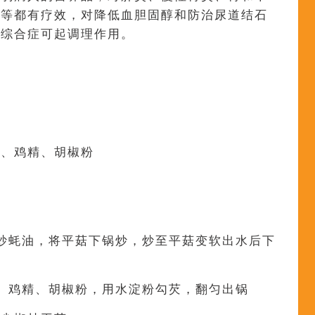
压
等都有疗效，对降低血胆固醇和防治尿道结石
期综合症可起调理作用。
糖、鸡精、胡椒粉
炒蚝油，将平菇下锅炒，炒至平菇变软出水后下
、鸡精、胡椒粉，用水淀粉勾芡，翻匀出锅