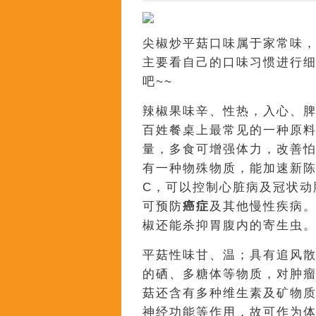
尖椒炒平菇口味属于家常味
主要看自己的口味习惯进行
吧~~
辣椒果味辛、性热，入心、
百姓餐桌上最常见的一种原
量，多食可增强体力，改善
有一种物殊物质，能加速新
C，可以控制心脏病及冠状动
可预防
癌症
及其他慢性疾病
椒还能杀抑胃腹内的寄生虫
平菇性味甘、温；具有追风
的硒、多糖体等物质，对肿
菇还含有多种维生素及矿物
神经功能等作用，故可作为