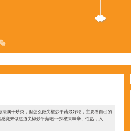
做法属干炒类，但怎么做尖椒炒平菇最好吃，主要看自己的
感觉来做这道尖椒炒平菇吧~~辣椒果味辛、性热，入