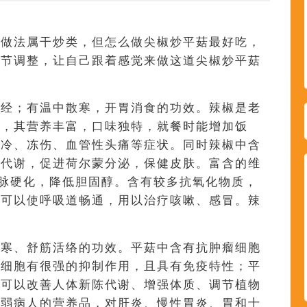
，做法属干炒类，但怎么做尖椒炒平菇最好吃，
细节调整，让自己跟着感觉来做这道尖椒炒平菇
脾经；有温中散寒，开胃消食的功效。辣椒是老
料，其营养丰富，口味独特，就餐时能增加饭
怕冷、冻伤、血管性头痛等症状。同时辣椒中含
陈代谢，促进荷尔蒙分泌，保健皮肤。富含的维
脉硬化，降低胆固醇。含有较多抗氧化物质，
。可以使呼吸道畅通，用以治疗咳嗽、感冒。辣
。
散寒、舒筋活络的功效。平菇中含有抗肿瘤细胞
瘤细胞有很强的抑制作用，且具有免疫特性；平
质可以改善人体新陈代谢、增强体质、调节植物
体弱病人的营养品，对肝炎、慢性胃炎、胃和十