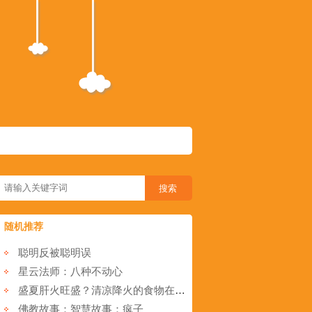
随机推荐
聪明反被聪明误
星云法师：八种不动心
盛夏肝火旺盛？清凉降火的食物在这里
佛教故事：智慧故事：疯子