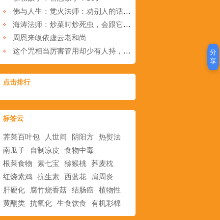
佛与人生：觉火法师：劝别人的话为什么不能多说？
海涛法师：炒菜时炒死虫，会跟它结恶缘吗？
周恩来皈依虚云老和尚
这个咒相当厉害管用却少有人持，赶紧学起来！
分
享
点击排行
标签云
荠菜百叶包
人世间
阴阳方
热熨法
南瓜子
自制凉皮
食物中毒
根菜食物
素七宝
猕猴桃
荞麦枕
红烧素鸡
抗生素
西蓝花
肩周炎
肝硬化
腐竹烧香菇
结肠癌
植物性
黄酮类
抗氧化
生食饮食
有机彩棉