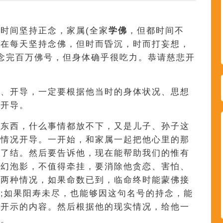
时间坚持正念，家属(全家
学佛
，但都时间不
现在每天坚持念佛，但时而昏沉，时而打妄想，
念完百万佛号，但身体确乎很吃力。恭请慈悲开
念、开导，一定要根据他当时的身体状况、思想
的开导。
的东西，什么事情都放不下，又是儿子、孙子这
据情况开导。一开始，和家属一起把他心里的那
地了结。然后要告诉他，现在能帮助我们的惟有
梦幻泡影，不值得牵挂，要消除他贪恋、害怕、
有两种情况，如果命数已到，临命终时能蒙佛接
;如果阳寿未尽，也能够因这句名号的持念，能
的开示的内容。然后根据他的现实情况，给他一
示。