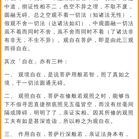
中道，彻证性相不二，色空不异之理，不取不废，
圆融无碍。总之空观不着一切法（知诸法无性），
假观不舍一切法（达诸法如幻），中观圆融一切法
虽不着而同时不舍，虽不舍而同时不着（了诸法非
有非无，不生不异）。观自在菩萨，即是由此三观
而得自在。
其次「自在」亦有三种：
一、 观境自在，是说菩萨用般若智，照了真如之
境，于一切法圆通无碍。
二、 观照自在，菩萨在修般若观照之时，能够当
下不假寻思直捷彻底照见五蕴皆空，而没有丝毫间
隔或障碍，明明了了，亲证实相。因其所修的观照
工夫有如是甚深造诣，所以称之为观自在。
三、 作用自在，菩萨行深般若，亲证法身本有，