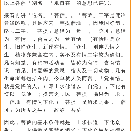
以上菩萨「别名」「观自在」的意思已讲完。
接着再讲「通名」「菩萨」。「菩萨」二字是梵语
音译略称，具足应云「菩提萨埵」，因我国好简，
略去二字。「菩提」意译为「觉」，「萨埵」意译
为「有情」，合言之为「觉有情」（有情即是众
生。旧译众生，新译有情。「众生」则连无情之
生、植物亦兼含在内，实不及有情二字较为确切。
凡有知觉、有精神活动者，皆称为有情，含有情
识、情见、情爱等的意思，指人及一切动物；凡有
生命者都包括在内。今单就人类而言，「觉有情」
就是觉悟的人。）即上求佛道以「自觉」，下化有
情以「觉他」；换言之，以「菩提」佛果为上求，
「萨埵」有情为下化（「菩提」是所求之果，「萨
埵」为所度之生），故称「菩萨」。
因此，菩萨的基本条件就是「上求佛道，下化众
生」。上求佛道是智慧的追求；下化众生是福德的