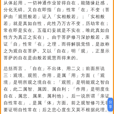
从体起用，一切神通作业皆得自在，能随缘赴感，
分化无碍。又自在即指「自」性常「在」不变（菩
萨由「观照般若」证入「实相般若」；「实相般
若」就是真如自性，此性乃万古不变，历劫常在；
常在即是实在。五蕴幻妄就是不实在，唯此真如自
性方为真正之实在）。由于菩萨修习深妙般若，亲
证「自」性常「在」之理，而得解脱觉悟，是故称
之为观自在菩萨。又以「自在」明「观」，正显示
菩萨的自在是由般若观慧而得来的。
总括而言，「自在」不出体、用二义；前面所说
三：观境、观照、作用，是属「用」方面（「观
境」是明所观之境自在；「观照」是明能观之智自
在，此二属智、属因、属自利；「作用」是明度生
自在，属悲、属果、属利他）。后一说所谓「亲证
分
自性常在」，是属「体」方面。前之观智修习无非
享
要证明自性常在；后之悲心度生又莫不根据此理。