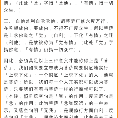
情」（此处「觉」字指「觉他」，「有情」指一切
众生。）
三、 自他兼利自觉觉他，谓菩萨广修六度万行，
在希望成佛，要成佛，不得不广度众生，所以菩萨
是上求佛道之「觉」（自利），下化「有情」之迷
（利他），是故被称为「觉有情」（此处「觉」字
指佛道，「有情」仍指一切众生）。
因此，必须具足以上三种意义才能称得上是「菩
萨」。我们如果要立志成为菩萨就要彻底地实行
「上求下化」；一个彻底「上求下化」的人，他就
是菩萨；所以，我们每一个人其实都可以成为菩
萨，只要我们有着与菩萨一样的行愿就可以了。
（本经，照见蕴空句是「智」的作用，度苦厄句是
「悲」的作用；此为菩萨「悲智双运」的一种表
示。又蕴空句明「无我」，是属修行方面自利；度
苦句明「大悲」，属救济方面利他。此亦是表示菩