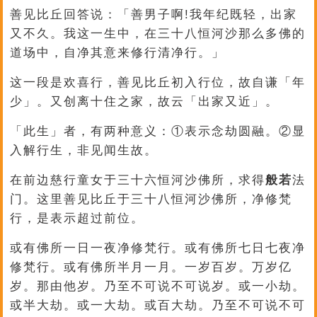
善见比丘回答说：「善男子啊!我年纪既轻，出家
又不久。我这一生中，在三十八恒河沙那么多佛的
道场中，自净其意来修行清净行。」
这一段是欢喜行，善见比丘初入行位，故自谦「年
少」。又创离十住之家，故云「出家又近」。
「此生」者，有两种意义：①表示念劫圆融。②显
入解行生，非见闻生故。
在前边慈行童女于三十六恒河沙佛所，求得
般若
法
门。这里善见比丘于三十八恒河沙佛所，净修梵
行，是表示超过前位。
或有佛所一日一夜净修梵行。或有佛所七日七夜净
修梵行。或有佛所半月一月。一岁百岁。万岁亿
岁。那由他岁。乃至不可说不可说岁。或一小劫。
或半大劫。或一大劫。或百大劫。乃至不可说不可