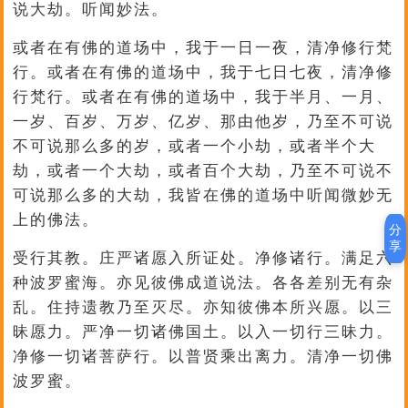
说大劫。听闻妙法。
或者在有佛的道场中，我于一日一夜，清净修行梵
行。或者在有佛的道场中，我于七日七夜，清净修
行梵行。或者在有佛的道场中，我于半月、一月、
一岁、百岁、万岁、亿岁、那由他岁，乃至不可说
不可说那么多的岁，或者一个小劫，或者半个大
劫，或者一个大劫，或者百个大劫，乃至不可说不
可说那么多的大劫，我皆在佛的道场中听闻微妙无
上的佛法。
分
享
受行其教。庄严诸愿入所证处。净修诸行。满足六
种波罗蜜海。亦见彼佛成道说法。各各差别无有杂
乱。住持遗教乃至灭尽。亦知彼佛本所兴愿。以三
昧愿力。严净一切诸佛国土。以入一切行三昧力。
净修一切诸菩萨行。以普贤乘出离力。清净一切佛
波罗蜜。