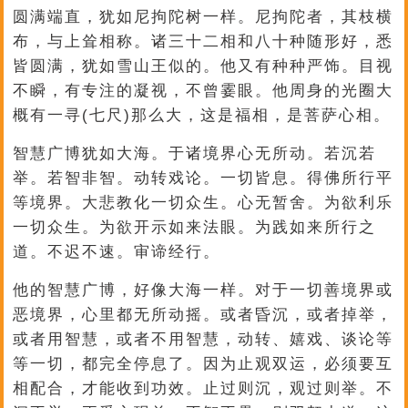
圆满端直，犹如尼拘陀树一样。尼拘陀者，其枝横
布，与上耸相称。诸三十二相和八十种随形好，悉
皆圆满，犹如雪山王似的。他又有种种严饰。目视
不瞬，有专注的凝视，不曾霎眼。他周身的光圈大
概有一寻(七尺)那么大，这是福相，是菩萨心相。
智慧广博犹如大海。于诸境界心无所动。若沉若
举。若智非智。动转戏论。一切皆息。得佛所行平
等境界。大悲教化一切众生。心无暂舍。为欲利乐
一切众生。为欲开示如来法眼。为践如来所行之
道。不迟不速。审谛经行。
他的智慧广博，好像大海一样。对于一切善境界或
恶境界，心里都无所动摇。或者昏沉，或者掉举，
或者用智慧，或者不用智慧，动转、嬉戏、谈论等
等一切，都完全停息了。因为止观双运，必须要互
相配合，才能收到功效。止过则沉，观过则举。不