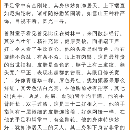
手足掌中有金刚轮。其身殊妙如净居天。上下端直
如尼拘陀树。诸相随好悉皆圆满。如雪山王种种严
饰。目视不瞬。圆光一寻。
善财童子看见善见比丘在树林中，来回散步经行。
其岁当壮年，精神充沛，健康美貌。面相端正严
好，令人看了生欢喜心。他的头发是绀青色，向右
旋绕不杂乱，有条不紊。顶上有肉髻，这是最尊贵
的出世福相。皮肤是金色的，脖子上有三道纹。额
头宽广平正，表现出超群的智慧。其眼目修长宽
广，好像青莲华一样。唇色丹红，犹如频婆果那么
鲜红，其齿色洁白光亮。在他胸前标有卍字，其七
处(两手、两足、两肩、劲项)皆平均丰满。他的手
臂纤长，双手过膝，这是三十二好相之一。他的手
指间有一层微细的皮肤连接着，好像网缦一样。在
他的手足和脚掌中，有金刚轮。他的身体特殊妙
好，犹如净居天上的天人。其上身和下身皆非常的