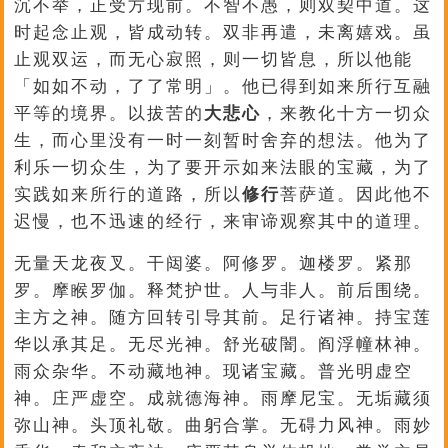
沉不举，正受方现前。不智不愚，则双契中道。这
时起念止观，皆成动转。双非再遣，未离嬉戏。虽
止观双运，而无心寂照，则一切皆息，所以他能
「如如不动，了了常明」。他已得到如来所行互融
平等的境界。以拔苦的
大悲心
，来教化十方一切众
生，而心里没有一时一刻暂时舍弃的想法。他为了
利乐一切众生，为了要开示如来法眼的宝藏，为了
实践如来所行的道路，所以
修行
菩萨道。因此他不
迟慢，也不迅速的经行，来审谛观察其中的道理。
无量天龙夜叉。干闼婆。阿修罗。迦楼罗。紧那
罗。摩睺罗伽。释梵护世。人与非人。前后围绕。
主方之神。随方回转引导其前。足行诸神。持宝莲
华以承其足。无尽光神。舒光破闇。阎浮幢林神。
雨众杂华。不动藏地神。现诸宝藏。普光明虚空
神。庄严虚空。成就德海神。雨摩尼宝。无垢藏须
弥山神。头顶礼敬。曲躬合掌。无碍力风神。雨妙