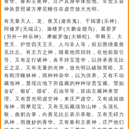
香华。春和主夜神。庄严其身举体投地。常觉主昼
神执普照诸方摩尼幢住在虚空放大光明。
有无量天人、龙、夜叉(速疾鬼)、干闼婆(乐神)、
阿修罗(无端正)、迦楼罗(大鹏金翅鸟)、紧那罗
(另外一种乐神)、摩睺罗伽(大蟒蛇)、帝释天、大
梵天、护世四天王天、人与非人等，前后围绕着善
见比丘。有主方之神，随着他而回转，在他前面引
导。又有足行诸神，各手持宝莲华，以持承善见比
丘之足。又有无量的光神，放光明以破除黑暗。又
有阎浮幢林神，雨种种杂华，以为供养。又有不动
藏地神，显现出地下所蕴藏的种种珍贵宝藏。譬如
金矿、银矿、煤矿、石油等等，皆由主藏神来管
理。又有普光明虚空神，来庄严虚空。又有成就德
海神，雨摩尼宝。又有无垢藏须弥山神，头顶礼
敬，曲躬合掌，向善见比丘表示恭敬。又有无碍力
风神，雨微妙的香华。又有春和主夜神，庄严他们