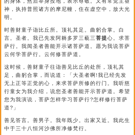
的身体，然后举身投地，表示尊敬。又有常觉主昼
神，执持普照诸方的摩尼幢，住在虚空中，放大光
明。
时善财童子诣比丘所。顶礼其足。曲躬合掌。白
言。圣者。我已先发阿耨多罗三藐三
菩提
心。求菩
萨行。我闻圣者善能开示诸菩萨道。愿为我说菩萨
云何学菩萨行。云何修菩萨道。
这时候，善财童子往诣善见比丘的处所，顶礼其
足，曲躬合掌，而说道：「大圣者啊!我已经先发
无上正等正觉的心，来求菩萨所修的行门。我听慈
行童女为我介绍，说您圣者善能开示菩萨道。希望
您为我演说，菩萨怎样学习菩萨行?怎样修行菩萨
道?」
善见答言。善男子。我年既少。出家又近。我此生
中于三十八恒河沙佛所净修梵行。