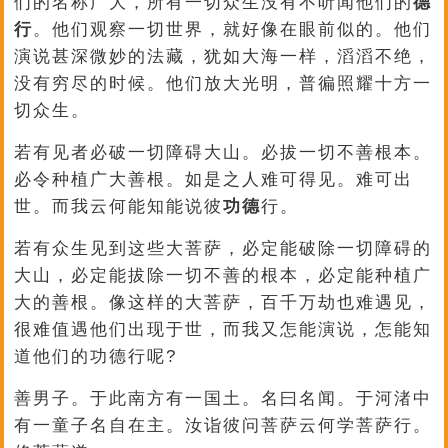
们的名称广大，所有一切众生没有不听闻他们的
德
行
。他们观察一切世界，就好像在眼前似的。他们
演说甚深微妙的法藏，犹如大海一样，滔滔不绝，
没有穷尽的时候。他们放大光明，普徧照耀十方一
切众生。
若有见者必破一切障碍大山。必拔一切不善根本。
必令种植广大善根。如是之人难可得见。难可出
世。而我云何能知能说彼
功德
行。
若有众生见到这些大菩萨，必定能破除一切障碍的
大山，必定能拔除一切不善的根本，必定能种植广
大的善根。像这样的大菩萨，百千万劫也难遇见，
很难值遇他们出现于世，而我又怎能演说，怎能知
道他们的功德行呢?
善男子。于此南方有一国土。名曰名闻。于河渚中
有一童子名自在主。汝诣彼问菩萨云何学菩萨行。