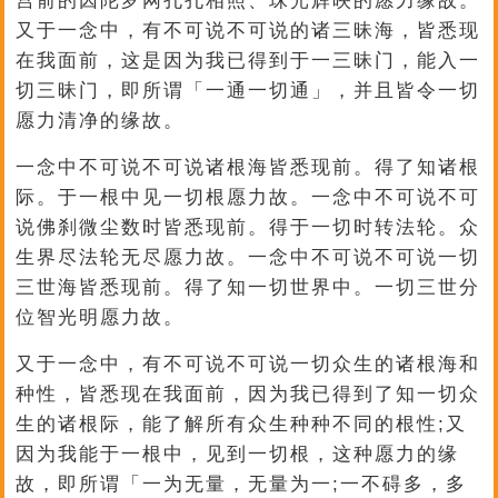
宫前的因陀罗网孔孔相照、珠光辉映的愿力缘故。
又于一念中，有不可说不可说的诸三昧海，皆悉现
在我面前，这是因为我已得到于一三昧门，能入一
切三昧门，即所谓「一通一切通」，并且皆令一切
愿力清净的缘故。
一念中不可说不可说诸根海皆悉现前。得了知诸根
际。于一根中见一切根愿力故。一念中不可说不可
说佛刹微尘数时皆悉现前。得于一切时转法轮。众
生界尽法轮无尽愿力故。一念中不可说不可说一切
三世海皆悉现前。得了知一切世界中。一切三世分
位智光明愿力故。
又于一念中，有不可说不可说一切众生的诸根海和
种性，皆悉现在我面前，因为我已得到了知一切众
生的诸根际，能了解所有众生种种不同的根性;又
因为我能于一根中，见到一切根，这种愿力的缘
故，即所谓「一为无量，无量为一;一不碍多，多