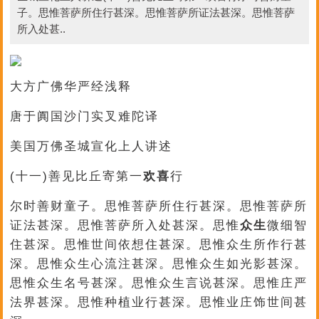
子。思惟菩萨所住行甚深。思惟菩萨所证法甚深。思惟菩萨
所入处甚..
大方广佛华严经浅释
唐于阗国沙门实叉难陀译
美国万佛圣城宣化上人讲述
(十一)善见比丘寄第一
欢喜
行
尔时善财童子。思惟菩萨所住行甚深。思惟菩萨所
证法甚深。思惟菩萨所入处甚深。思惟
众生
微细智
住甚深。思惟世间依想住甚深。思惟众生所作行甚
深。思惟众生心流注甚深。思惟众生如光影甚深。
思惟众生名号甚深。思惟众生言说甚深。思惟庄严
法界甚深。思惟种植业行甚深。思惟业庄饰世间甚