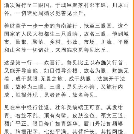
渐次游行至三眼国。于城邑聚落村邻市肆。川原山
谷。一切诸处周徧求觅善见比丘。
善财童子一步一步的向南游行，抵至三眼国。这个
国家的人民大概都生三只眼睛，故名三眼。他到城
市、邑郡、聚落、乡村、邻效、市场、川流、平原
和山谷等一切诸处，来周徧求觅善见比丘。
这是第一行——欢喜行。善见比丘以
布施
为行首，
又能开导自他，如目领导余根，故名为眼。财施无
着，成于慧眼;无畏之施，成于慈眼，法施开于法
眼，故称为三眼。三眼，是见无不善，又施行内
成，胜报外现，见者皆善，故名善见。
见在林中经行往返。壮年美貌端正可喜。其发绀
青。右旋不乱。顶有肉髻。皮肤金色。颈文三道。
额广平正。眼目修广如青莲华。唇口丹洁如频婆
果。胸摽卍字。七处平满。其臂纤长。其指网缦。