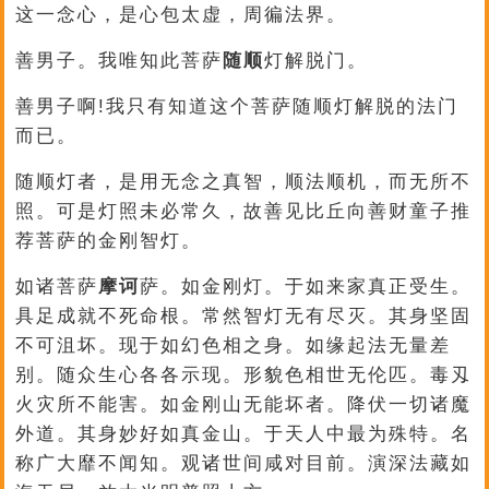
这一念心，是心包太虚，周徧法界。
善男子。我唯知此菩萨
随顺
灯解脱门。
善男子啊!我只有知道这个菩萨随顺灯解脱的法门
而已。
随顺灯者，是用无念之真智，顺法顺机，而无所不
照。可是灯照未必常久，故善见比丘向善财童子推
荐菩萨的金刚智灯。
如诸菩萨
摩诃
萨。如金刚灯。于如来家真正受生。
具足成就不死命根。常然智灯无有尽灭。其身坚固
不可沮坏。现于如幻色相之身。如缘起法无量差
别。随众生心各各示现。形貌色相世无伦匹。毒刄
火灾所不能害。如金刚山无能坏者。降伏一切诸魔
外道。其身妙好如真金山。于天人中最为殊特。名
称广大靡不闻知。观诸世间咸对目前。演深法藏如