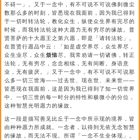
不碍一」。又于一念中，有不可说不可说佛刹微尘
数那么多的时刻，皆悉现在我面前，因为我已得到
于一切时转法轮，教化众生，纵使众生界有完尽的
时候，而我转法轮这种大愿力无有穷尽的缘故。普
贤菩萨的十大愿王之第六愿，即是「请转法轮」。
在普贤行愿品中云：「如是虚空界尽，众生界尽，
众生业尽，众生
烦恼
尽。我常劝请一切诸佛，转正
法轮，无有穷尽，念念相续，无有间断。身语意
业，无有疲厌。」又于一念中，有不可说不可说那
么多一切三世海——过去世、现在世、未来世——
皆悉现在我面前，这是因为我已得到了知一切世界
中、一切三世的每一时分的特性和极微小的分位，
这种智慧光明愿力的缘故。
这一段是描写善见比丘于一念中所示现的境界，皆
由种种愿力所成就。一念者，以得到无依无念智慧
的缘故，而无法不现。所谓「一念不生全体现」。