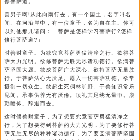
修菩萨道。
善男子啊!从此向南行去，有一个国土，名字叫名
闻。在河沿岸中，有一位童子，名为自在主。你可
以到他那儿请问：「菩萨是怎样学习菩萨行?怎样
修行菩萨道?」
时善财童子。为欲究竟菩萨勇猛清净之行。欲得菩
萨大力光明。欲修菩萨无胜无尽诸功德行。欲满菩
萨坚固大愿。欲成菩萨广大深心。欲持菩萨无量胜
行。于菩萨法心无厌足。愿入一切菩萨功德。欲常
摄御一切众生。欲超生死稠林旷野。于善知识常乐
见闻。承事供养无有厌倦。顶礼其足绕无量帀。殷
勤瞻仰。辞退而去。
这时候善财童子，为了想要究竟菩萨勇猛清净之
行，为了想要得到菩萨的大力光明，为了要修行菩
萨无胜无尽的种种诸功德行，为了要圆满菩萨坚固