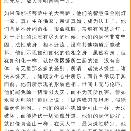
海无尽。放大光明普照十方。
如果像那些菩萨中的大菩萨，他们的智慧像金刚灯
一家。真正生在佛家，亲证真如，成为法王子。他
们具足不死的命根，报命殊胜，常燃有智慧之灯，
对于所证的法没有尽灭的时候。他们的身体非常坚
固，法性成身，相不迁流，没有其他物质所能破
坏。他们示现如幻如化的色相之身，虽然有身，但
犹如幻化一样。就好像
因缘
所生起的法，没有自
体，有无量那么多的差别，所谓「诸法从缘生，诸
法从缘灭」，随顺众生心中所乐，而各各示现于其
面前。他们所示现的形貌色相，世间上无与伦匹。
他们能免除一切毒刄火灾，而不为其所伤害。譬如
永嘉大师的证道歌上说：「纵遇锋刀常坦坦，假饶
毒药也闲闲。」他们的身心犹如金刚山一样，无法
破坏，而能降伏一切诸魔外道。他们的身体妙好，
就好像真金山一样，在天人中，最为殊胜特别。他