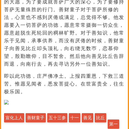
的大愿，为了要成就菩萨广大的深心，为了要修持
菩萨无量殊胜的行门。善财童子对于菩萨所修的
法，心里也不感到厌倦或满足，总觉得不够。他发
愿要入一切菩萨的功德，愿意常常摄御一切众生，
愿意超脱生死轮回的稠林旷野。对于善知识，他常
乐于见闻，承事供养，而没有厌倦的时候，善财童
子向善见比丘叩头顶礼，向右绕无数帀，恋慕仰
望，殷勤瞻仰，目不暂舍。然后他向善见比丘告辞
而退，向南行去，再去寻访另外一位善知识。
即以此功德，庄严佛净土。上报四重恩，下救三道
苦。惟愿见闻者，悉发菩提心。在世富贵全，往生
极乐国。
宣化上人
善财童子
五十三参
十一
善见
比丘
第一