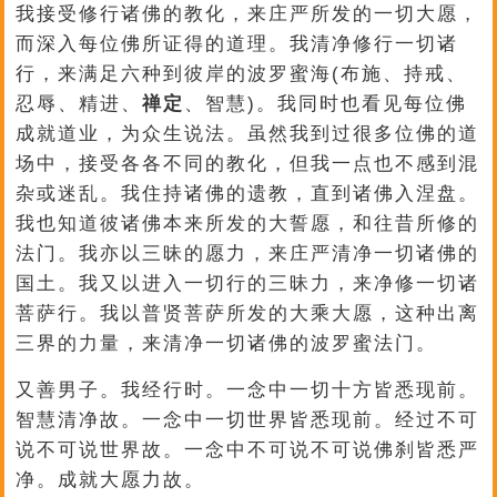
我接受修行诸佛的教化，来庄严所发的一切大愿，
而深入每位佛所证得的道理。我清净修行一切诸
行，来满足六种到彼岸的波罗蜜海(布施、持戒、
忍辱、精进、
禅定
、智慧)。我同时也看见每位佛
成就道业，为众生说法。虽然我到过很多位佛的道
场中，接受各各不同的教化，但我一点也不感到混
杂或迷乱。我住持诸佛的遗教，直到诸佛入涅盘。
我也知道彼诸佛本来所发的大誓愿，和往昔所修的
法门。我亦以三昧的愿力，来庄严清净一切诸佛的
国土。我又以进入一切行的三昧力，来净修一切诸
菩萨行。我以普贤菩萨所发的大乘大愿，这种出离
三界的力量，来清净一切诸佛的波罗蜜法门。
又善男子。我经行时。一念中一切十方皆悉现前。
智慧清净故。一念中一切世界皆悉现前。经过不可
说不可说世界故。一念中不可说不可说佛刹皆悉严
净。成就大愿力故。