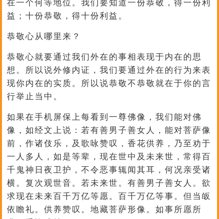
在一个何等地位。我们要知道一份恭敬，得一份利
益；十份恭敬，得十份利益。
恭敬心从哪里来？
恭敬心就要通过我们外在的事相表现于内在的思
想。所以说外修内证，我们要通过外在的行为来表
现你内在的实质。所以说恭敬不恭敬就在于你的言
行举止当中。
如果在手机屏保上每看到一尊佛像，我们能对佛
像，如经文上说：若有善男子善女人，能对菩萨像
前，作诸伎乐，及歌咏赞叹，香花供养，乃至劝于
一人多人，如是等辈，现在世中及未来世，常得百
千鬼神日夜卫护，不令恶事辄闻其耳，何况亲受诸
横。复次观世音。若未来世。有善男子善女人。欲
求现在未来百千万亿等愿。百千万亿等事。但当皈
依瞻礼。供养赞叹。地藏菩萨形像。如事所愿所