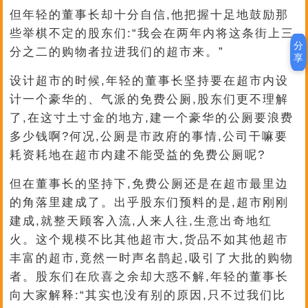
但年轻的董事长却十分自信,他把握十足地鼓励那
些举棋不定的股东们:“我会在两年内将这条街上三
分
分之二的购物者拉进我们的超市来。”
享
设计超市的时候,年轻的董事长坚持要在超市内设
计一个豪华的、气派的免费公厕,股东们更不理解
了,在这寸土寸金的地方,建一个豪华的公厕要浪费
多少钱啊?何况,公厕是市政府的事情,公司干嘛要
耗资耗地在超市内建不能受益的免费公厕呢?
但在董事长的坚持下,免费公厕还是在超市最里边
的角落里建成了。出乎股东们预料的是,超市刚刚
建成,就整天顾客入流,人来人往,生意出奇地红
火。这个规模不比其他超市大,货品不如其他超市
丰富的超市,竟然一时声名鹊起,吸引了大批的购物
者。股东们在欣喜之余却大惑不解,年轻的董事长
向大家解释:“其实也没有别的原因,只不过我们比