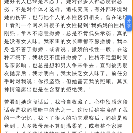
她好的人已经是常态了。她对很多人都态度很恶
劣，不是对个体才这样。追根究底，有外部环境对
她的伤害，也与她个人的本性密切相关。曾在论坛
分
上看到一个网名叫樱子的女性提到“我妈妈的性格
享
刚强，常常不愿意撒娇，总是不肯低头示弱，真的
是没有女人味。我家里的女长辈都不愿撒娇，我本
身也不善于撒娇，或者说，撒娇的根性一般，在这
种环境下，我就更不懂得撒娇了，性格不定型时受
母亲影响，也总是想和男人争来争去，直到被男朋
友抛弃后，我才明白，我太缺乏女人味了。前任分
手时对我说：你很坚强，但她需要我的照顾。其实
神情流露出也是在含蓄的拒绝我。”
曾看到她这段话后，我暗自收藏了。心中预感这段
话会是我的黑暗中的光之一。这段话确实唤醒了我
的一些记忆，我下了很大的功夫观察后，的确是察
觉到，大多数母亲不算到温柔的，或者整个家族