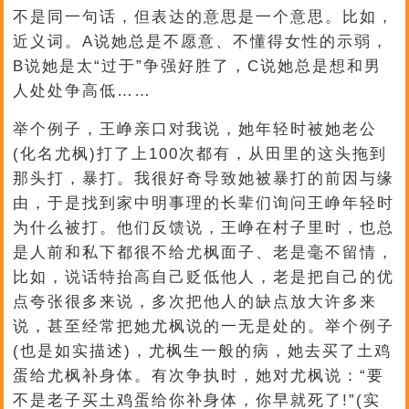
不是同一句话，但表达的意思是一个意思。比如，
近义词。A说她总是不愿意、不懂得女性的示弱，
B说她是太“过于”争强好胜了，C说她总是想和男
人处处争高低……
举个例子，王峥亲口对我说，她年轻时被她老公
(化名尤枫)打了上100次都有，从田里的这头拖到
那头打，暴打。我很好奇导致她被暴打的前因与缘
由，于是找到家中明事理的长辈们询问王峥年轻时
为什么被打。他们反馈说，王峥在村子里时，也总
是人前和私下都很不给尤枫面子、老是毫不留情，
比如，说话特抬高自己贬低他人，老是把自己的优
点夸张很多来说，多次把他人的缺点放大许多来
说，甚至经常把她尤枫说的一无是处的。举个例子
(也是如实描述)，尤枫生一般的病，她去买了土鸡
蛋给尤枫补身体。有次争执时，她对尤枫说：“要
不是老子买土鸡蛋给你补身体，你早就死了!”(实