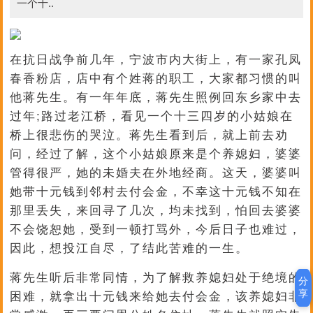
一个十..
在抗日战争前几年，宁波市内大街上，有一家孔凤
春香粉店，店中有个姓蒋的职工，大家都习惯的叫
他蒋先生。有一年年底，蒋先生照例回东乡家中去
过年;路过老江桥，看见一个十三四岁的小姑娘在
桥上很悲伤的哭泣。蒋先生看到后，就上前去劝
问，经过了解，这个小姑娘原来是个养媳妇，婆婆
管得很严，她的未婚夫在外地经商。这天，婆婆叫
她带十元钱到邻村去付会金，不幸这十元钱不知在
那里丢失，来回寻了几次，均未找到，怕回去婆婆
不会饶恕她，受到一顿打骂外，今后日子也难过，
因此，想投江自尽，了结此苦难的一生。
蒋先生听后非常同情，为了解救养媳妇处于绝境的
分
享
困难，就拿出十元钱来给她去付会金，该养媳妇非