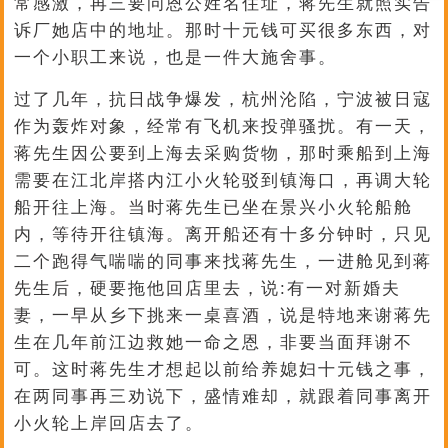
常感激，再三要问恩公姓名住址，蒋先生就照实告
诉厂她店中的地址。那时十元钱可买很多东西，对
一个小职工来说，也是一件大施舍事。
过了几年，抗日战争爆发，杭州沦陷，宁波被日寇
作为轰炸对象，经常有飞机来投弹骚扰。有一天，
蒋先生因公要到上海去采购货物，那时乘船到上海
需要在江北岸搭内江小火轮驳到镇海口，再调大轮
船开往上海。当时蒋先生已坐在景兴小火轮船舱
内，等待开往镇海。离开船还有十多分钟时，只见
二个跑得气喘喘的同事来找蒋先生，一进舱见到蒋
先生后，硬要拖他回店里去，说:有一对新婚夫
妻，一早从乡下挑来一桌喜酒，说是特地来谢蒋先
生在几年前江边救她一命之恩，非要当面拜谢不
可。这时蒋先生才想起以前给养媳妇十元钱之事，
在两同事再三劝说下，盛情难却，就跟着同事离开
小火轮上岸回店去了。