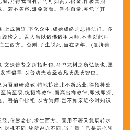
现前,乃得我固有。何可如贫儿拾金,作极喜颠
概。若不省察,难免著魔。傥不自量,亦危乎其
佛,上成佛道,下化众生,成始成终之总持法门。多
而毁谤之。吾人当以诸佛诸祖为师,不当以此种
往生西方。否则,了生脱死,当在驴年。(复济善
也,文殊普贤之所指归也,马鸣龙树之所弘扬也,匡
发挥倡导,以普劝夫若圣若凡或愚或智也。
已为吾遍研藏教,特地拣出此不断惑业,得预补处,
,至简至易,统摄禅教律,而高出禅教律,即浅即深,
也。吾信仰佛祖,以古为师,岂不如亲近今时知识
三经,信愿念佛,求生西方。固用不著又复展转求
为,对机不同,故所说亦不同,当自量自己是甚么资