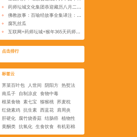
药师坛城文化集团恭迎藏历八月二十五空行母荟供日
佛教故事：百喻经故事全集译注：第三十二节 估客偷金
腐乳丝瓜
互联网+药师坛城+猴年365天药师禅文化传播年（连载025）“法施”分享
点击排行
标签云
荠菜百叶包
人世间
阴阳方
热熨法
南瓜子
自制凉皮
食物中毒
根菜食物
素七宝
猕猴桃
荞麦枕
红烧素鸡
抗生素
西蓝花
肩周炎
肝硬化
腐竹烧香菇
结肠癌
植物性
黄酮类
抗氧化
生食饮食
有机彩棉