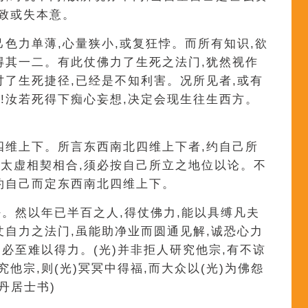
不致或失本意。
己色力单薄,心量狭小,或复狂悖。而所有知识,欲
得其一二。有此仗佛力了生死之法门,犹然视作
讨了生死捷径,已经是不知利害。况所见者,或有
!汝若死得下痴心妄想,决定会现生往生西方。
四维上下。所言东西南北四维上下者,约自己所
太虚相契相合,须必按自己所立之地位以论。不
约自己而定东西南北四维上下。
好。然以年已半百之人,得仗佛力,能以具缚凡夫
仗自力之法门,虽能助净业而圆通见解,诚恐心力
,必至难以得力。(光)并非拒人研究他宗,有不谅
究他宗,则(光)冥冥中得福,而大众以(光)为佛怨
丹居士书)