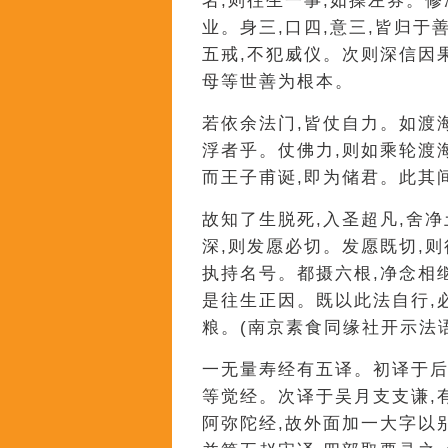
名,则往生一事,如操左券。修
业。身三,口四,意三,皆归于
五戒,不犯威仪。次则深信因
母等世善为根本。
若依余法门,皆仗自力。如渡
浮者乎。仗佛力,则如乘轮渡
而王子甫诞,即为储君。此其
故知了生脱死,入圣超凡,舍
深,则发愿必切。发愿既切,
执持名号。都摄六根,净念相继
是往生正因。既以此法自行,
粮。(南京素食同缘社开示法语
一无量寿经有五译。初译于后
等觉经。次译于吴月支支谦,
阿弥陀经,故外面加一大字以