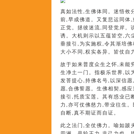
真如法性,生佛体同。迷悟攸
前,早成佛道。又复悲运同体
正觉。拯彼迷流,同登觉岸。
诱。大机则示以五蕴皆空,六
垂接引,为实施权,令其渐培
大小不同,权实各异。皆仗自力
故于如来普度众生之怀,未能
生净土一门。指极乐世界,以
发菩提心,持佛名号,以深信
愿,合佛誓愿。生佛相契,感
接引,托质宝莲。其有惑业已
力,亦可仗佛慈力,带业往生
自断,真不期证而自证。
此之法门,全仗佛力。喻如跛
四洲。是轮王力,非己力也。