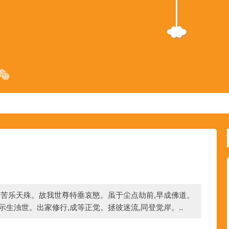
,苦乐天殊。故我世尊特垂哀愍。虽于尘点劫前,早成佛道。
示生浊世。出家修行,成等正觉。拯彼迷流,同登觉岸。..