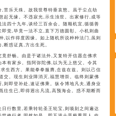
分,苦乐天殊。故我世尊特垂哀愍。虽于尘点劫
,慈起无缘。不违寂光,示生浊世。出家修行,成等
说法四十九年,谈经三百余会。随顺机宜,循循善
尘即觉,毕竟一法不立,直下万德圆彰。小机则曲
佛种,以作得度因缘。如上随机所说种种法门,虽则
,断惑证真,方出生死。
究竟舒畅。由是于诸法外,又复特开信愿念佛求
为本有家乡。指阿弥陀佛,以为无上慈父。令其
愿,求生西方。果能拳拳服膺,念兹在兹。则以己信
应道交。现生则业障消灭,福慧增崇。临终则蒙佛
断,则即登补处,速证佛乘。纵令博地凡夫,通身业
。既往生已,即得迥出凡流,高预海会。惑不期断而
夫日行数里,若乘转轮圣王轮宝,则顷刻之间遍达
毕世修行者,固然如是。即五逆十恶极重罪人,临