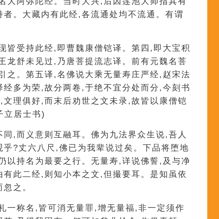
,名大阿弥陀经。当时大兴,后因莲池大师指其有
持者。大藏内有此经,各流通处均不流通。有谓
,现皆受持此经,即曹魏康僧铠译。第四,即大宝积
经王龙舒未见过,乃唐菩提流志译。前有元魏名菩
讹引之。第五译,名佛说大乘无量寿庄严经,赵宋法
译经多为荣,故分两卷,于绝不宜分处而分,今刻书
,文理俱好,而末后劝世之文未录,故皆以康僧铠
子立居士书)
不同,而义意则互融耳。佛为九法界众生说,吾人
观乎?丈六八尺,佛已为我辈说过矣。下品将堕地
经仍以持名为最要之行。无量寿,详说佛誓,及与净
由有此二经,则知小本之文,但撮要耳。是知虽依
而忽之。
礼一称名,皆可消无量罪,增无量福,非一定须作