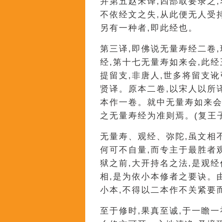
并第五赵宋译,四部取要录之
不依经文之失,从此便无人受
另有一种者,即此经也。
第三译,即佛说无量寿经二卷
经,第十七无量寿如来会,此
提留支,非唐人,世多将留支
贤译。原本二卷,以宋人以所
本作一卷。就中无量寿如来会
之无量寿经为准则焉。(复王
无量寿、观经、弥陀,虽文相
何可不自量,而专主于最胜者
狱之前,大开持名之法,是观
相,是为依小本修者之要诀。
小本,不得以二本作不关紧要
至于修时,果真至诚,于一瞻一