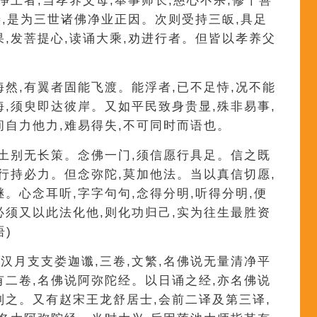
净土者,当孝养父母,奉事师长,慈心不杀,修十善
善,是为三世诸佛净业正因。次则受持三皈,具足
果,发菩提心,读诵大乘,劝进行者。但皆以孝养父
海然,有翼者固能飞渡。能浮者,已不足恃,况不能
海,须臾即达彼岸。又如平民致身贵显,殊非易事,
间自力他力,难易得失,不可同时而语也。
净土别无长策。念佛一门,须信愿行具足。信之既
则行持必力。但念弥陀,莫加他法。当以真信切愿,
。心念耳听,字字句句,念得分明,听得分明,便
必须又以此法化他,则化功归己,实为往生最胜资
)
汉月支支娄迦谶,三卷,文繁,名佛说无量清净平
有二卷,名佛说阿弥陀经。以日诵之经,亦名佛说
别之。又有赵宋王龙舒居士,会前二译及第三译,