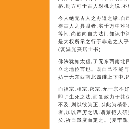
格,则方可于古人对机之说,
今人绝无古人之办道之缘,自
得古人之具眼者,实千万中难
等闲,尚欲向自力法门知识中
是大权所示之行于非道之人乎
(复温光熹居士书)
佛法犹如太虚,了无东西南北
立之地位言也。既自己不能与
妨于无东西南北四维上下中,
而禅宗,相宗,密宗,无一宗不
即了生死之法,而复致力于其
不及,则以彼为正,以此为稍带
者,加以严厉之讥,谓禁拒人研
矣,祈自裁度而定之。(复李觐