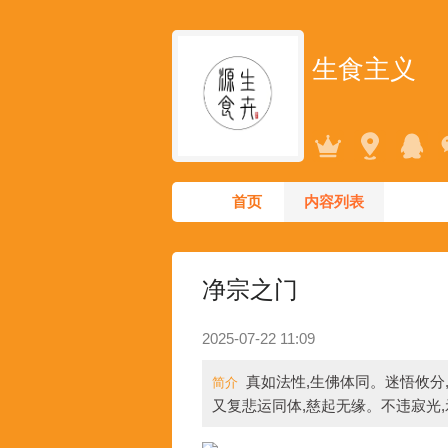
生食主义
首页
内容列表
净宗之门
2025-07-22 11:09
真如法性,生佛体同。迷悟攸分
简介
又复悲运同体,慈起无缘。不违寂光,