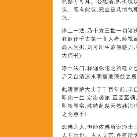
么修方可耳。心地清净,圣境
状。既有此状,完全是凡情气
危。
净土一法,乃十方三世一切诸
有欲作千古第一高人者,藐视
高人为据,则可即生蒙佛慈力,
大师书)
净土法门,释迦弥陀之所建立
庐天台清凉永明莲池蕅益之所
此诸菩萨大士于千百年前,早
即此一生,定出樊笼,至圆至顿
即权即实,殊特超越天然妙法
之为愈乎!
念佛之人,但能依佛所说净土
人开示也。古人立言,各有所