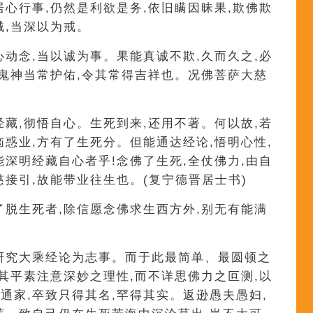
居心行事,仍然是利欲是务,依旧瞒因昧果,欺佛欺
贼,当深以为戒。
心动念,当以诚为事。果能真诚不欺,久而久之,必
地鬼神当常护佑,令其常得吉祥也。况佛菩萨大慈
经藏,彻悟自心。生死到来,还用不著。何以故,若
恼惑业,方有了生死分。但能通达经论,悟明心性,
能深明经藏自心者乎!念佛了生死,全仗佛力,由自
慈接引,故能带业往生也。(复宁德晋居士书)
了脱生死者,除信愿念佛求生西方外,别无有能满
研究大乘经论为志事。而于此最简单、最圆顿之
盖其平素注意深妙之理性,而不详思佛力之叵测,以
通家,卒致只得其名,罕得其实。返逊愚夫愚妇,