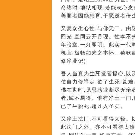
命终时,地狱相现,若能志心
善顺者固能慈育,于恶逆者倍
又复众生心性,与佛无二。由
回光,直同云开月现。性本不
年暗室,一灯即明。此实一代
机宜,极畅如来之本怀。猗欤
修净业记)
吾人当真为生死发菩提心,以
仗自力修禅定,欲了生死,甚
佛在世时,见思惑业断尽无余
者,诚不易得。惟有净土一门
已了生脱死,超凡入圣矣。
又净土法门,不可看得太轻。以
此法门之外。亦不可看得太难