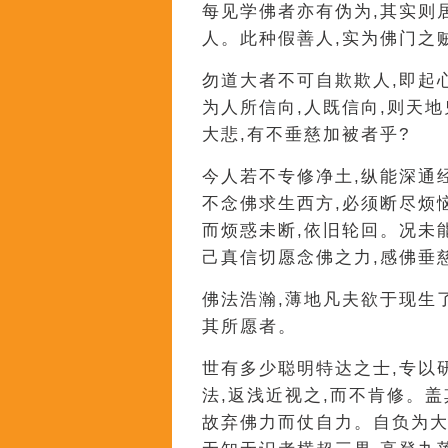
每见学佛者亦有伪为,其实则
人。此种假善人,实为佛门之
勿道大者不可自欺欺人,即起
为人所信向,人既信向,则天
大悲,有不垂慈加被者乎?
今人若不专修净土,纵能深通
不念佛求生西方,必须断尽烦
而烦惑未断,依旧轮回。况未
己真信切愿念佛之力,感佛垂
佛法浩瀚,薄地凡夫欲于现生
其所愿者。
世有多少聪明特达之士,专以
法,返浅近视之,而不肯修。
故弃佛力而仗自力。自负为大