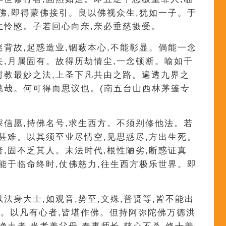
念佛,即得蒙佛接引。良以佛视众生,犹如一子。于
生怜愍。子若回心向亲,亲必垂慈摄受。
迷背故,起惑造业,锢蔽本心,不能彰显。倘能一念
失,月属固有。故得历劫情尘,一念顿断。喻如千
时教最妙之法,上圣下凡共由之路。遍透九界之
懿哉。何可得而思议也。(南五台山西林茅篷专
深信愿,持佛名号,求生西方。不须别修他法。若
难甚难。以其须至业尽情空,见思惑尽,方出生死。
者,固不乏其人。末法时代,根性陋劣,断惑证真
,能于临命终时,仗佛慈力,往生西方极乐世界。即
法身大士,如观音,势至,文殊,普贤等,皆不能出
。以凡有心者,皆堪作佛。但持阿弥陀佛万德洪