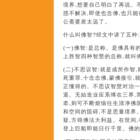
境界,想要自己明白了再说。
惑不解决,即使也念佛,也只
公斋婆差太远了。
什么叫佛智?经文中讲了五种:
(一)佛智:是总称。是佛具
上胜智四种智慧的总称,就叫
(二)不思议智:就是成所作
死重罪,十念念佛,蒙佛接引
正懂得的。不思议智慧对治一
退。无始造业应系缚在三界,
牵,则可不断烦恼往生清净佛
和空间的阻碍,不是思量境界
疑,方得佛法大利益。在世间,
登上巨船即能日行千里。佛的