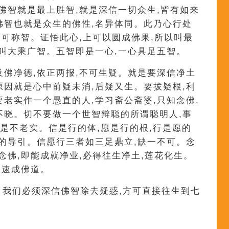
信佛智就是最上胜智,就是深信一切众生,皆有如来
佛智也就是众生的佛性,名异体同。此乃心行处
不可称智。证悟此心,上可以圆成佛果,所以叫最
以叫大乘广智。五智即是一心,一心具足五智。
及佛净德,依正两报,不可生疑。就是要深信净土
原因就是心中前疑未消,后疑又生。要拔疑根,利
要老实作一个愚直的人,学习斋公斋婆,只知念佛,
不晓。切不要做一个世智辩聪的所谓聪明人,事
就是不老实。信是行的体,愿是行的根,行是愿的
行的导引。信愿行三者如三足鼎立,缺一不可。念
念佛,即能成就净业,必得往生净土,莲花化生。
,速成佛道。
字。我们必须深信佛智除去疑惑,方可直接往生到七