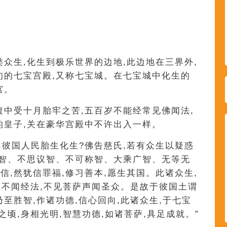
类众生,化生到极乐世界的边地,此边地在三界外,
旬的七宝宫殿,又称七宝城。在七宝城中化生的
宫。
腹中受十月胎牢之苦,五百岁不能经常见佛闻法,
的皇子,关在豪华宫殿中不许出入一样。
,彼国人民胎生化生?佛告慈氏,若有众生以疑惑
佛智、不思议智、不可称智、大乘广智、无等无
信,然犹信罪福,修习善本,愿生其国。此诸众生,
佛,不闻经法,不见菩萨声闻圣众。是故于彼国土谓
至胜智,作诸功德,信心回向,此诸众生,于七宝
之顷,身相光明,智慧功德,如诸菩萨,具足成就。”