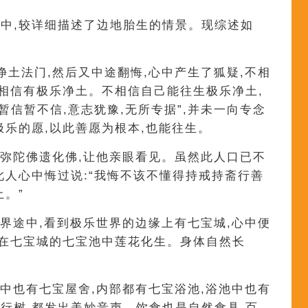
中,较详细描述了边地胎生的情景。现综述如
净土法门,然后又中途翻悔,心中产生了狐疑,不相
不相信有极乐净土。不相信自己能往生极乐净土,
暂信暂不信,意志犹豫,无所专据”,并未一向专念
极乐的愿,以此善愿为根本,也能往生。
阿弥陀佛遗化佛,让他亲眼看见。虽然此人口已不
此人心中悔过说:“我悔不该不懂得持戒持斋行善
。”
世界途中,看到极乐世界的边缘上有七宝城,心中便
即在七宝城的七宝池中莲花化生。身体自然长
城中也有七宝屋舍,内部都有七宝浴池,浴池中也有
行树,都发出美妙音声。饮食也是自然食具,百