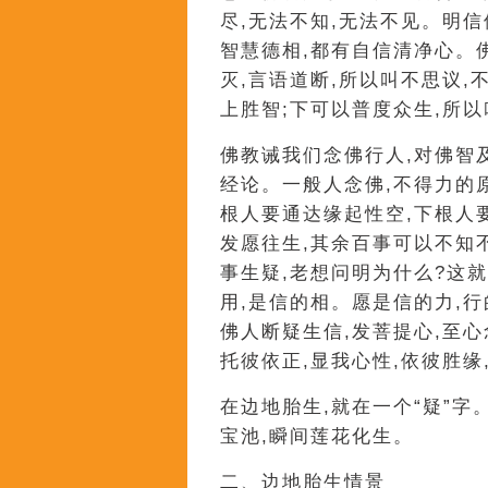
尽,无法不知,无法不见。明
智慧德相,都有自信清净心。
灭,言语道断,所以叫不思议,
上胜智;下可以普度众生,所
佛教诫我们念佛行人,对佛智
经论。一般人念佛,不得力的
根人要通达缘起性空,下根人
发愿往生,其余百事可以不知
事生疑,老想问明为什么?这
用,是信的相。愿是信的力,
佛人断疑生信,发菩提心,至心
托彼依正,显我心性,依彼胜缘
在边地胎生,就在一个“疑”
宝池,瞬间莲花化生。
二、边地胎生情景