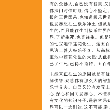
有的念佛人,自己没有智慧,
佛法门时信时疑,信心不坚定
报的三世因果,也知道极乐世
也发愿想往生极乐净土,但就
生的,而只能往生到极乐世界
界,了断生死,也算往生。但
的七宝池中莲花化生。这五百
见诸上善人极乐圣众。从高标
宝池中莲花化生的大愿;从低标
已了生死,已得不退转。五百
未能真正往生的原因就是有疑
解佛智,疑惑佛有那么大的智
乐世界去。自己又没有发无上
心,深心和回向发愿心。不懂
有文化的知识分子,是较容易
界可以一念到达,这不可能,