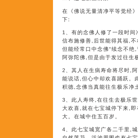
在《佛说无量清净平等觉经》
下:
1、有的念佛人修了一段时间
信布施修善,后世能得其福,
但能经常口中念佛“续念不绝,
阿弥陀佛,但是由于发过往生
2、其人在生病寿命将尽时,
能说话,但心中却欢喜踊跃。
积德,念佛当真能往生极乐净土
3、此人寿终,在往生去极乐
大欢喜,就在七宝城停下来,
大。在城中住五百岁。
4、此七宝城宽广各二千里,
自然莲花。浴池周围也有七宝