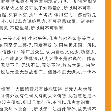
智。此智慧观察不可称量的境界,了知一切法皆如梦
虑,不是依文解义可以了知称量的,所以叫不可称
所起,实有不空,执生灭诸法,体用空无。佛智就是
一心,所以离言说绝思虑,不可寻思称量。诸法唯
慧见,不应生疑,所以叫不可称智。
一切平等无分别,生佛平等,凡夫与佛圣智慧等同无
皆令同至无上菩提,同发菩提心,同生极乐国。所以
不信佛能平等广度众生,认为自己文化少,功德少,
乃至诽谤大乘佛法,认为大乘不是佛说的。佛智
,无所不见,无法不知,无法不说,故名大乘。佛智
,所说法无量无数故名广。但佛不度无缘人,一佛不
大圆镜智。大圆镜智只有佛能证得,是无人与佛等
的,除佛外没有任何人有此大圆镜智,此智慧超过不
夫没有佛智,所以只能仰信,不可以凡夫意识推
,始觉与本觉合一,所以无一法出此智外,故无境不