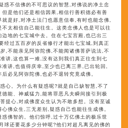
又疑惑不信佛的不可思议的智慧,对佛说的净土念
。但是他们还是相信因果,相信行善积德必有善
界就是好,对净土法门也愿意信奉,有时也能念佛,
是不太相信自己能往生。这类念佛人也是可以往
的边地的七宝城中去。住在七宝宫殿,也已出三
是要经过五百岁的反省修行才能出七宝城,到真正
岁,不能亲见阿弥陀佛,不能闻诸佛菩萨说法,不
准讲,这也算一难,没有达到我们真正往生到七
准讲,也值得庆幸,至少也已离三界,已出轮回,
年后必见阿弥陀佛,也必不退转究竟成佛。
惑心。为什么有疑惑呢?就是自己缺智慧,不了
慧德能、神威猛力,能将罪恶凡夫瞬间接引到极
菩提心,对成佛度众生认为不敢多想。没有至诚
得心佛众生,三无差别,疑惑自己也能往生成佛。
疑惑佛智的。他们惊呼,过十万亿佛土的极乐世
到月球还要花多少分钟呢?他们对超凡离见的佛的