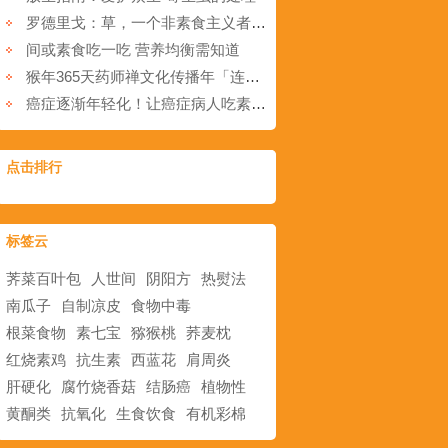
罗德里戈：草，一个非素食主义者的理想
间或素食吃一吃 营养均衡需知道
猴年365天药师禅文化传播年「连载349」“法施”分享
癌症逐渐年轻化！让癌症病人吃素两周，会发生什么？
点击排行
标签云
荠菜百叶包
人世间
阴阳方
热熨法
南瓜子
自制凉皮
食物中毒
根菜食物
素七宝
猕猴桃
荞麦枕
红烧素鸡
抗生素
西蓝花
肩周炎
肝硬化
腐竹烧香菇
结肠癌
植物性
黄酮类
抗氧化
生食饮食
有机彩棉