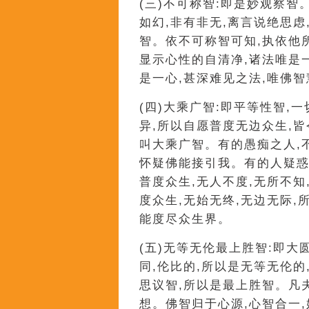
(三)不可称智:即是妙观察
如幻,非有非无,离言说绝思
智。依不可称智可知,执依他
显示心性的自清净,诸法唯是
是一心,甚深难见之法,唯佛智
(四)大乘广智:即平等性智,
异,所以自愿普度无边众生,
叫大乘广智。有的愚痴之人,
怀疑佛能接引我。有的人疑惑
普度众生,无人不度,无所不知
度众生,无始无终,无边无际
能度尽众生界。
(五)无等无伦最上胜智:即
同,伦比的,所以是无等无伦
思议智,所以是最上胜智。凡
想。佛智归于心源,心智合一