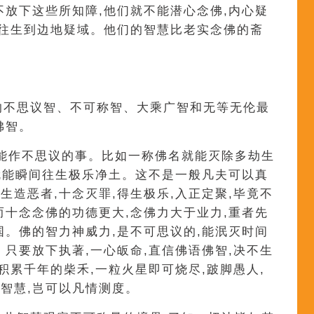
不放下这些所知障,他们就不能潜心念佛,内心疑
能往生到边地疑域。他们的智慧比老实念佛的斋
有的不思议智、不可称智、大乘广智和无等无伦最
佛智。
智,能作不思议的事。比如一称佛名就能灭除多劫生
,就能瞬间往生极乐净土。这不是一般凡夫可以真
生造恶者,十念灭罪,得生极乐,入正定聚,毕竟不
而十念念佛的功德更大,念佛力大于业力,重者先
国。佛的智力神威力,是不可思议的,能泯灭时间
。只要放下执著,一心皈命,直信佛语佛智,决不生
积累千年的柴禾,一粒火星即可烧尽,跛脚愚人,
智慧,岂可以凡情测度。