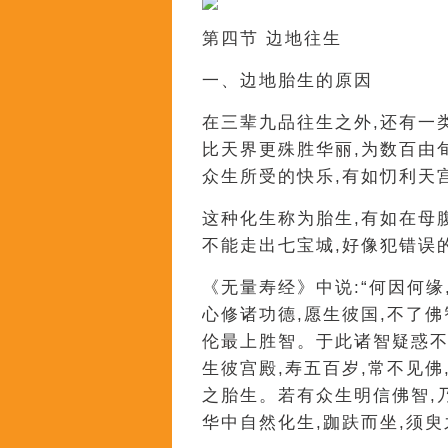
第四节 边地往生
一、边地胎生的原因
在三辈九品往生之外,还有一
比天界更殊胜华丽,为数百由
众生所受的快乐,有如忉利天
这种化生称为胎生,有如在母
不能走出七宝城,好像犯错误
《无量寿经》中说:“何因何缘
心修诸功德,愿生彼国,不了
伦最上胜智。于此诸智疑惑不
生彼宫殿,寿五百岁,常不见
之胎生。若有众生明信佛智,乃
华中自然化生,跏趺而坐,须臾