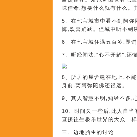
味佳肴,想要什么就有什么。
5、在七宝城市中看不到阿弥
悔,欢喜踊跃。但城中听不到
6、在七宝城住满五百岁,即
7、听经闻法,“心不开解”,还
8、所居的屋舍建在地上,不
身前,离阿弥陀佛还很远。
9、其人智慧不明,知经不多,
10、时间久一些后,此人自当
直接往生极乐世界的大众一
三、边地胎生的讨论