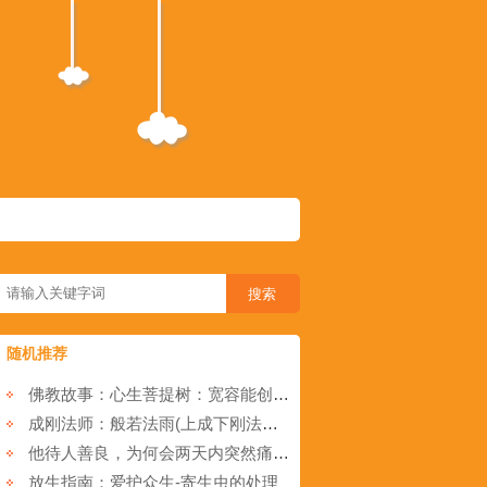
随机推荐
佛教故事：心生菩提树：宽容能创造生命的美丽
成刚法师：般若法雨(上成下刚法师法语)
他待人善良，为何会两天内突然痛失妻女？
放生指南：爱护众生-寄生虫的处理