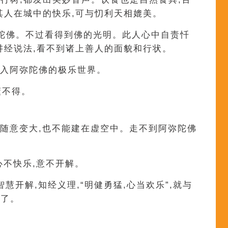
其人在城中的快乐,可与忉利天相媲美。
陀佛。不过看得到佛的光明。此人心中自责忏
讲经说法,看不到诸上善人的面貌和行状。
进入阿弥陀佛的极乐世界。
懂不得。
能随意变大,也不能建在虚空中。走不到阿弥陀佛
心不快乐,意不开解。
智慧开解,知经义理,“明健勇猛,心当欢乐”,就与
样了。