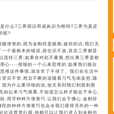
示
是什么?三界因识而成执识为根吗?三界为真还
经呢?
随随便便的;因为金刚经是破相,破你的识,我们无
了一个最根本的错误,抓住识不放,其实三界都是
所以流转三界;如果你对此不重视,想出离三界是根
心----很细的一个心来思维的;如果我们能在
思维这件事情,就非常了不得了。我们在生活中
在背后不管,然后不断的追随着习气毛病妄想,随
。我为什么要详细的说,他关系到我们刹那刹那
生无始以来习气很重,不知道怎么样才能会于本心,
段,用尽种种方便善巧,让我们会于佛心,金刚经
佛陀的种种方便善巧也会令我们获得另外的一种
,好比说普贤行愿,他都可以让我们进入到金刚信