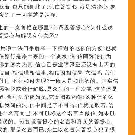
般若,也只能如此了;伏住菩提心,就是清净心,象
舍除了一切妄就是清净;
生的一念善根在哪里?何谓发菩提心?为什么说
菩提心与解脱有何关系?
用净土法门来解释一下释迦牟尼佛的方便;也就
为信愿行是净土宗的一个资粮,信:信阿弥陀佛为
陀佛的愿力为真,信自己是业障深重还没有出离的
信自,相信理相信事,相信因相信果,六信吗;我们
要付行,不行如何去呢?一般人是如此解的。其实信
、愿解脱或者行解脱,是众生的一种次第,信的体是
界,金刚法华皆如是,究竟圆教的解:这种信的体
,我闻的法,信中间是了不可得;信就是般若,信
是个名言而已,不可以将这个名言当做信,如果以
错误的。就如发菩提心的名言和真实的菩提心,
假的,那是名言而已;众生以名言为菩提心犯了很