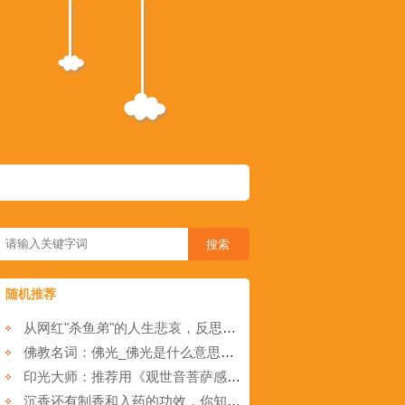
随机推荐
从网红"杀鱼弟"的人生悲哀，反思父母的责任
佛教名词：佛光_佛光是什么意思_佛光是怎么形成的
印光大师：推荐用《观世音菩萨感应灵课》占卜
沉香还有制香和入药的功效，你知道吗