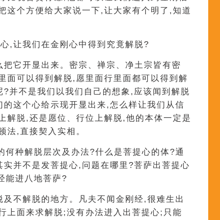
,把这个方便给大家说一下,让大家有个明了,知道
心,让我们在金刚心中得到究竟解脱?
么把它开显出来。密宗、禅宗、净土宗皆有密
信里面可以得到解脱,愿里面行里面都可以得到解
呢?并不是我们以我们自己的想象,应该闻到解脱
们的这个心给示现开显出来,怎么样让我们从信
位上解脱,还是愿位、行位上解脱,他的本体一定是
顿法,直接契入实相。
的何种解脱层次及办法?什么是菩提心的体?通
其实并不是发菩提心,问题在哪里?菩萨出菩提心
经能进八地菩萨?
脱及不解脱的地方。凡夫不闻金刚经,很难生出
苦行上面来求解脱;没有办法进入出菩提心;只能