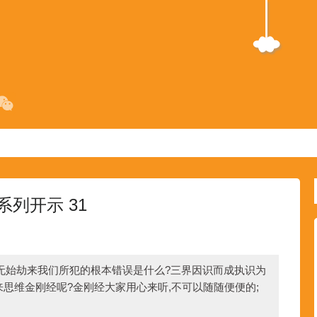
列开示 31
无始劫来我们所犯的根本错误是什么?三界因识而成执识为
来思维金刚经呢?金刚经大家用心来听,不可以随随便便的;