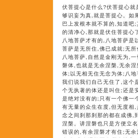
伏菩提心是什么?伏菩提心就
够识妄为真,就是菩提心。如
巴上发根本就不算的,知道吧
的清净心,那就是伏住菩提心
八地菩萨才有的,八地菩萨是
菩萨是无所住,佛已成就;无所
八地菩萨,自然是金刚无为,一
磐体,也就是无余涅槃,无余
体;以无相无住无念为体;八
我们说我们自己无住了,这个
个无执著的体还是叫住;还是
是绝对没有的;只有一个佛一个
有无量的众生在度,但无度相,
念之间刹那刹那的都在成佛,
涅槃。讲涅磐也只是方便立名
错误的,有余涅磐才有住;无