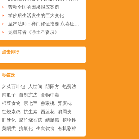
轰动全国的因果报应案例
学佛后生活发生的巨大变化
圣严法师：禅门修证指要 永嘉证道歌·止观颂 三 毗婆舍那颂
龙树尊者《净土圣贤录》
点击排行
标签云
荠菜百叶包
人世间
阴阳方
热熨法
南瓜子
自制凉皮
食物中毒
根菜食物
素七宝
猕猴桃
荞麦枕
红烧素鸡
抗生素
西蓝花
肩周炎
肝硬化
腐竹烧香菇
结肠癌
植物性
黄酮类
抗氧化
生食饮食
有机彩棉