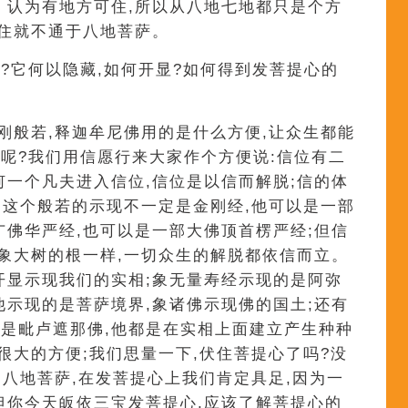
。认为有地方可住,所以从八地七地都只是个方
有住就不通于八地菩萨。
?它何以隐藏,如何开显?如何得到发菩提心的
金刚般若,释迦牟尼佛用的是什么方便,让众生都能
呢?我们用信愿行来大家作个方便说:信位有二
何一个凡夫进入信位,信位是以信而解脱;信的体
的;这个般若的示现不一定是金刚经,他可以是一部
广佛华严经,也可以是一部大佛顶首楞严经;但信
就象大树的根一样,一切众生的解脱都依信而立。
开显示现我们的实相;象无量寿经示现的是阿弥
他示现的是菩萨境界,象诸佛示现佛的国土;还有
是毗卢遮那佛,他都是在实相上面建立产生种种
很大的方便;我们思量一下,伏住菩提心了吗?没
是八地菩萨,在发菩提心上我们肯定具足,因为一
但你今天皈依三宝发菩提心,应该了解菩提心的