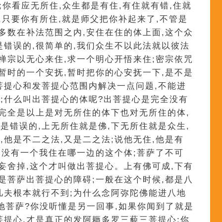
;你看应无所住,众生都是有住,有住就有错,住就
法,只要你有所住,就是师父把你补起来了,不管是
,多数在补法范围之内,安住在住的体上面,这个众
是错误的,很简单的,我们众生不以此法就以彼法
,禅宗以无心来住,求一个明心开悟来住;密宗依咒
是暂时的一个安抚,暂时把你的心安抚一下,是不是
菩提心和发菩提心范围内解决一点问题,不能进
;什么叫出菩提心的体呢?出菩提心是完全没有
他完全是以上是对无所住的体下也对无所住的体,
是错误的,上无所住就是佛,下无所住就是众生,
,他是不二之法,又是二之法;说他无住,他是有
中间没有一个我住在哪一边的这个体;菩萨了不可
切妄舍掉,这个才叫做出菩提心。上有佛可成,下有
就是菩萨出菩提心的障碍;一般在这个时候,都是八
凡夫根本就行不到;为什么念阿弥陀佛能进八地
地菩萨?你没听懂是另一回事,如果你闻到了就是
菩提心,才是真正的发阿耨多罗三藐三菩提心;你