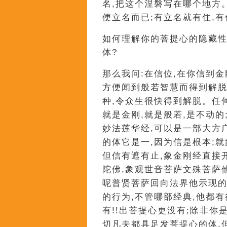
名,把这个涅磐写在哪个地方
便立名而已;有立名就有住,
如何理解你的菩提心的隐藏性
体?
那么我问:在信位,在你信到
方便闻到般若智慧而得到解脱
种,令众生很快得到解脱。任
就是金刚,就是般若,是不动
妙法莲华经,可以是一部大方
的体它是一,因为信是根本;
但信有遮有止,象金刚经直接
陀佛,象观世音菩萨文殊菩萨
呢普贤菩萨回向法界他示现的
的行为,不管哪部经典,他都有
有!!出菩提心更没有;除非你
切凡夫都具足发菩提心的体,