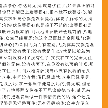
是清净心,你达到无我,就是伏住了,如果真正的能
果你只是嘴巴上发菩提心,根本就不伏菩提心,嘴
;其实求出离心就是发菩提心,你要了解你的无我
了;能够伏住菩提心也是很了不起的;出菩提心是
以般若为根本的,到八地菩萨般若会现前的,八地
住,众生已经度尽;他这个里面就是金刚现前;到
切圣心(?)皆因无为而有差别,无为体其实就是涅
涅槃就是没有我了;没有我是什么?就是以般若为
地菩萨就没有相了没有住了,实实在在的完全无住,
是假的无住,没有执著了,在你没有执著的时候,那
安在住上面;到八地菩萨我自己没有执著的念头
众生,中间没有我;佛已经成就,众生已经度尽,
是以度尽;在一念当中他是度尽的,佛无成,但念
到了八地菩萨安住在不可思议妙德当中,处无余
,我们把涅磐当做一件事情去做的话,这个还是
余涅槃是无涅磐可住;无有涅磐的体;众生方便立