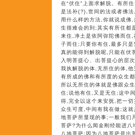
在“伏住”上面求解脱。有所住
是法补(?),世间的法或者佛
用什么样的方法,你就说成佛
生很难会的到;其实有所住都
来住,净土是依阿弥陀佛而住
子而住;只要你有住,最多只
真的能得到解脱呢,只能在伏
入明菩提心、出菩提心的层次
我执解脱的体,无所住的体,
有所成的佛和有所度的众生都
所以无所住的体就是佛跟众生
住;说他有住,又是无住;这
得,完全以这个来安抚,把一
众生可度,中间有我在做;这
地菩萨所显现的事;一般我们
菩萨?为什么闻金刚经能进八
八地菩萨;因为八地菩萨是出