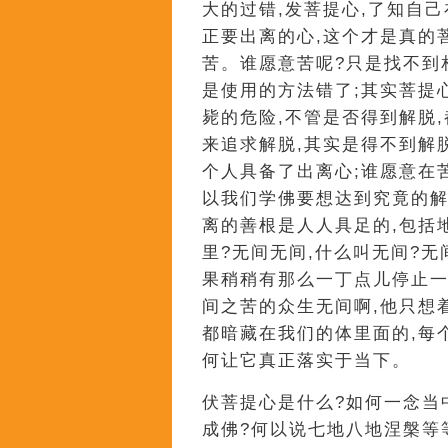
大的过错,发菩提心,了知自己
正要出离的心,这个才是真的
苦。谁愿意苦呢?只是找不到
是使用的方法错了;其实菩提
毙的危险,不管是否得到解脱
来追求解脱,其实是得不到解
个人具备了出离心;谁愿意在
以我们学佛要想达到究竟的解
离的善根是人人具足的,包括
里?无间无间,什么叫无间?无
果稍稍有那么一丁点儿停止一
间之苦的众生无间啊,他只想
都暗藏在我们的体里面的,每
何让它真正落实于当下。
伏菩提心是什么?如何一念当
成佛?何以说七地八地涅槃等