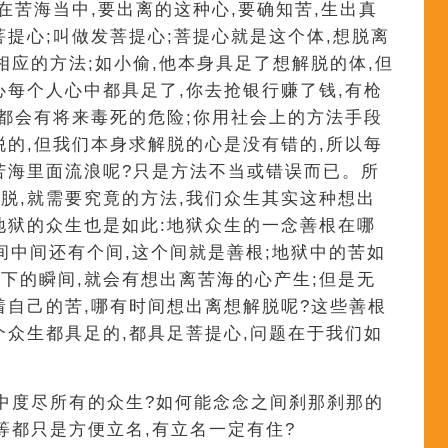
在苦海当中,要出离的这种心,要确知苦,生出真
菩提心;叫做发菩提心;菩提心就是这个体,想脱离
相应的方法;如小偷,他本身具足了想解脱的体,但
心每个人心中都具足了,你去抢银行赚了钱,有枪
,都会有将来毒死的危险;你用社会上的方法手段
脱的,但我们本身求解脱的心是没有错的,所以每
苦海里面流浪呢?只是方法不当或错误而已。所
脱,就需要究竟的方法,我们众生其实这种想出
地狱的众生也是如此:地狱众生的一念善根在哪
间中间还有个间,这个间就是善根;地狱中的苦如
下的瞬间,就会有想出离苦海的心产生;但是无
着自己的苦,哪有时间想出离想解脱呢?这些善根
个众生都具足的,都具足菩提心,问题在于我们如
中度尽所有的众生?如何能念念之间刹那刹那的
等都只是方便立名,有立名一定有住?