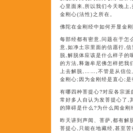
心里面来,所以我们今天晚上
金刚心(法性)之所在。
佛陀在金刚经中如何开显金刚
每部经都有密意,问题在于怎
意,如净土宗里面的信愿行,
脱,解脱体应该是什么样子的
的方法,释迦牟尼佛怎样把我
上去解脱,……,不管是从信
金刚心;因为金刚经是直心;是
有哪四种菩提心?对应各宗派
常好多人自认为发菩提心了,
的障碍是什么?为什么闻金刚
昨天讲到声闻、菩萨,都有解
菩提心,只能在地藏经,甚至