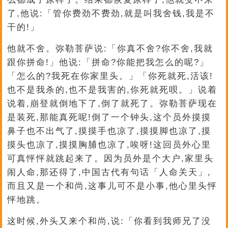
了,他说:「管你费劲不费劲,就是叫我舍钱,我是不
干的!」
他就不舍。弥勒菩萨说:「你真不舍?你不舍,我就
跟你拼命!」他说:「拼命?你能把我怎么的呢?」
「怎么的?我死在你家里头。」「你死就死,活该!
也不是我杀的,也不是我害的,你死就死呗。」说着
说着,崩登就倒地下了,倒了就死了。弥勒菩萨现在
是装死,那能真死呢!倒了一个钟头,这个员外摸摸
鼻子也不出气了,摸摸手也凉了,摸摸脚也凉了,摸
摸头也凉了,摸摸胸脯也凉了,唉呀!这回员外心里
可真怦怦就跳起来了。因为员外是个大户,家里头
闹人命,那还得了,中国古代有句话「人命关天」,
而且又是一个和尚,这事儿可不是小事,他心里头怦
怦地跳。
这时候,外头又来个和尚,说:「你看到我师兄了没