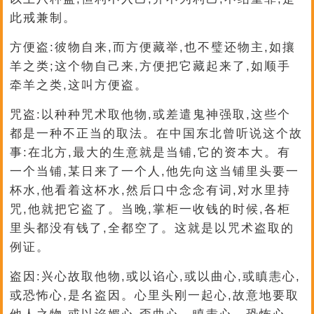
此戒兼制。
方便盗:彼物自来,而方便藏举,也不璧还物主,如攘
羊之类;这个物自己来,方便把它藏起来了,如顺手
牵羊之类,这叫方便盗。
咒盗:以种种咒术取他物,或差遣鬼神强取,这些个
都是一种不正当的取法。在中国东北曾听说这个故
事:在北方,最大的生意就是当铺,它的资本大。有
一个当铺,某日来了一个人,他先向这当铺里头要一
杯水,他看着这杯水,然后口中念念有词,对水里持
咒,他就把它盗了。当晚,掌柜一收钱的时候,各柜
里头都没有钱了,全都空了。这就是以咒术盗取的
例证。
盗因:兴心故取他物,或以谄心,或以曲心,或瞋恚心,
或恐怖心,是名盗因。心里头刚一起心,故意地要取