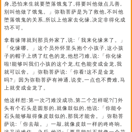
身,恐怕来生就要堕落饿鬼了,得要叫他做点儿善,
别叫他做了饿鬼。」弥勒菩萨是为了救他,不叫他
堕落饿鬼的关系,所以上他家去化缘,决定非得化成
功不可。
拿着缘簿就到那员外家了,说:「我来化缘来了。」
「化缘哪。」这个员外怀里头抱个小孩子,这小孩
子的帽子上绣了红色的龙,他想刁难,说:「你化缘
啦!能够叫我们小孩的这个龙,红色能变成金龙,我
就可以舍。」弥勒菩萨说:「你看!这不是金龙
吗?」因为弥勒菩萨有神通,说变,一点也不费难,马
上就变成金龙了。
他这样想:第一次刁难没成功,第二个怎样呢?门外
头有个石头是圆形的,就像鼓似的,他说:「你能令
石头能够敲得像皮鼓似的,那我才能舍。」弥勒菩
萨说:「你去敲。」一敲,就像皮鼓一样的咚咚响,