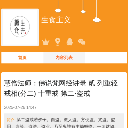
生食主义
首页
内容列表
慧僧法师：佛说梵网经讲录 贰 列重轻
戒相(分二) 十重戒 第二·盗戒
2025-07-26 14:47
第二盗戒若佛子。自盗。教人盗。方便盗。咒盗。盗
简介
因。盗缘。盗法。盗业。乃至鬼神有主劫贼物。一切财物。