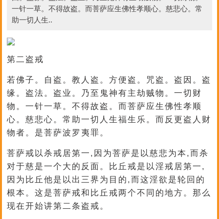
一针一草。不得故盗。而菩萨应生佛性孝顺心。慈悲心。常
助一切人生..
第二盗戒
若佛子。自盗。教人盗。方便盗。咒盗。盗因。盗
缘。盗法。盗业。乃至鬼神有主劫贼物。一切财
物。一针一草。不得故盗。而菩萨应生佛性孝顺
心。慈悲心。常助一切人生福生乐。而反更盗人财
物者。是菩萨波罗夷罪。
菩萨戒以杀戒居第一,因为菩萨是以慈悲为本,而杀
对于慈是一个大的反面。比丘戒是以淫戒居第一,
因为比丘他是以出三界为目的,而这淫欲是轮回的
根本。这是菩萨戒和比丘戒两个不同的地方。那么
现在开始讲第二条盗戒。