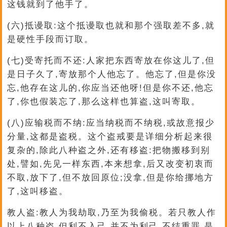
这钱就到了他手了。
(六)抵谩取:这个抵谩取也就和那个强取差不多,就
是硬性手段而订取。
(七)受寄托而不还:人家把东西寄放在你这儿了,但
是日子久了,寄放那个人他忘了。他忘了,但是你没
忘,他存在这儿的,你应当还他呀!但是你不还,他忘
了,你也假装忘了,那么这样也算盗,这叫寄取。
(八)应输税而不纳:应当纳税而不纳税,或故意报少
分量,这都是盗税。这个盗戒要是详细分析起来很
复杂的,除此八种盗之外,还有移盗:把物搬移到别
处,譬如,先见一样东西,本来想拿,后又改变初衷而
不取,放下了,但不放回原位;没拿,但是你给挪地方
了,这叫移盗。
教人盗:教人为我劫取,乃至为我偷税。若只教人作
以上八种盗,但利不入己,并不为利己,不结重罪,是