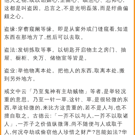
他人之物,或以谄媚心,歪曲心、瞋恚心、恐怖心,
这都是叫盗因。总言之,不是光明磊落,而是纡曲偏
颇之心。
盗缘:穿窬窥阚等缘。即是从窗外或门缝窥看,知道
东西在那地方了,然后可以去取。
盗法:发钥拣取等事。以钥匙开启物主之房门、抽
屉、橱柜、夹万、储物室等皆是。
盗业:举他物离本处。把他人的东西,取离本处,搬
到另外地方。
戒文中云「乃至鬼神有主劫贼物」等者,是举轻况
重的意思。乃至一针一草,这针、草,是很轻微的东
西,举这轻微的,来比方这贵重的,若不是人与,也不
擅自取之。古德云:「一芥不以与人,一芥不以取诸
人」,一芥子之价值纵微薄,尚不随便与人或取于
人,何况夺劫或偷窃他人珍惜之财产?岂能如法?华