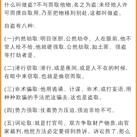
什么叫做盗?不与而取他物,名之为盗;未经他人许
可而擅自取用,乃至把物移到别处,这都叫做盗。
自盗有八种:
(一)灼然劫取:明目张胆,公然劫夺。人在眼前,他不
管人给不给,他就硬强取,公然劫取,如土匪、强盗
等打劫者是。
(二)潜行窃取:潜行,或是夜间,或是人不在的时候,
在暗中来窃取,也就是偷窃而取。
(三)诈术骗取:他用诡谲、计谋、诈术,或打妄语,用
种种欺骗的手法把这骗去,这也是盗取。
(四)势力强取:仗着势力压迫,强迫非给不可。
(五)词讼取:就是打官司。双方争取财产物质,由官
家裁判,他想方法必定要得到胜诉。诉讼胜了,那么