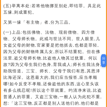
(五)举离本处:若将他物挪至别处,即结罪。具足此
五缘,则成重犯。
又第一缘「有主物」者,分为三品。
(一)上品:包括佛物、法物、现前僧物、四方僧
物、父母师长物。此戒与世法不同。世人眼里,儿
女盗父母的财物,官家要是把他抓去,也都是罪轻,
因为父母的财物终属儿女,所以不结重犯。但在佛
法里,盗父母师长物,比盗他人物其过犹重。何以
分
享
故?因为父母生我们色身,育我成人;师长生我法身,
助我悟道。三宝、师长、父母于我们有恩,其恩泽
比海还深。这恩最大的,我们应当报答,应当孝顺
哪!如今反变不孝顺,还偷盗他的东西,这心里头该
有多么残忍呢!所以这个罪就重。约清净来说,比盗
普通人的罪重。又盗三宝物,一般人认为此犯不重,
想:「这三宝物,反正都是别人送他们的,他们都是