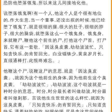
恐防他堕落饿鬼,所以来这儿间接地化他。
说堕落饿鬼啊!有一个人,他这个人是个很有地位
的,作大生意,当一个董事,还没出殡的时候,他已经
堕了饿鬼了,就是很细的腿,很大的肚子,很细的脖
子,很大的脑袋,就堕落这么一个饿鬼身。饿鬼身,
来就鞭尸,鞭他这个前生的尸,打他这个尸首。打尸
首,它有这一套歌,「因这臭皮囊,劫劫波波忙。只
知贪快乐,勿肯暂回光。白业锱铢少,黄泉岁月长,
直须通棒打,此恨终难忘。」
他鞭这个尸,说鞭这尸的意思,就是「因这臭皮
囊」,就因为这个他前生的身体,因为他前生这个臭
皮囊。「劫劫波波忙」,劫劫波波,这个劫波就是一
种时分的意思。时分,时分最长者叫做劫波,时分最
者叫做剎那。言说他生生世世的这么样忙,就因为
这臭皮囊。「只知贪快乐,勿肯暂回光」,只知道贪
快乐,遇着好吃的吃,好喝的喝,尽是贪这世间的快