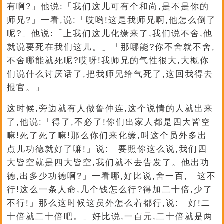
有啊?」他说:「我们这儿可有个和尚,是不是你的
师兄?」一看,说:「哎哟!这是我师兄啊,他怎么倒了
呢?」他说:「上我们这儿化缘来了,我们说不舍,他
就说要死在我们这儿。」「那哪能?你不舍就不舍,
不舍哪能就死呢?哎呀!我师兄的气性很大,大概你
们说什么讨厌话了,把我师兄给气死了,这回我得去
报官。」
这时候,旁边就有人做鲁仲连,这个说情的人就出来
了,他说:「得了,不必了!你们出家人都是四大皆空
嘛!死了死了嘛!那么你们来化缘,叫这个员外多出
点儿功德就好了嘛!」说:「要照你这么说,我们四
大皆空就是四大皆空,我们就不去告发了。他出功
德,出多少功德啊?」一看哪,好比说,舍一百,「这不
行!这么一条人命,几个钱怎么行?得加二十倍,少了
不行!」那么这时候这员外怎么着都行,说:「好!二
十倍就二十倍吧。」好比说,一百元,二十倍就是两