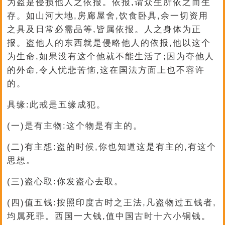
为盗是侵损他人之依报。依报,谓众生所依之而生
存。如山河大地,房廊屋舍,饮食卧具,余一切资用
之具及日常必需品等,皆属依报。人之身体为正
报。盗他人的东西就是侵略他人的依报,他以这个
为生命,如果没有这个他就不能生活了;因为夺他人
的外命,令人忧悲苦恼,这在国法方面上也不容许
的。
具缘:此戒是五缘成犯。
(一)是有主物:这个物是有主的。
(二)有主想:盗的时候,你也知道这是有主的,有这个
思想。
(三)盗心取:你发盗心去取。
(四)值五钱:按照印度古时之王法,凡盗物过五钱者,
均属死罪。西国一大钱,值中国古时十六小铜钱。