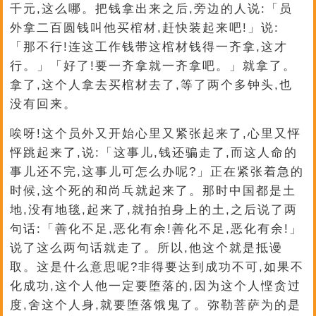
千元,这么哪。把钱拿出来之后,旁边的人说:「员
外拿二百圆钱叫他买棺材,赶快装起来吧!」说:
「那不行!连这工作钱带这棺材钱得一齐拿,这才
行。」「好了!要一齐拿就一齐拿吧。」就拿了。
拿了,这个人拿去买棺材去了,等了两个多钟头,也
没有回来。
唉呀!这个员外又开始心里又紧张起来了,心里又怦
怦跳起来了,说:「这事儿,钱还骗走了,而这人命的
事儿还不完,这事儿可怎么办呢?」正在紧张着急的
时候,这个死的和尚乓就起来了。那时中国都是土
地,没有地毯,起来了,就拍拍身上的土,之后说了两
句话:「善化不足,恶化有余!善化不足,恶化有余!」
说了这么两句话就走了。所以,他这个就是抵谩
取。这是什么意思呢?非得要达到成功不可,如果不
化成功,这个人他一定要堕落的,因为这个人悭贪过
度,舍这个人身,就要堕落饿鬼了。弥勒菩萨为的是