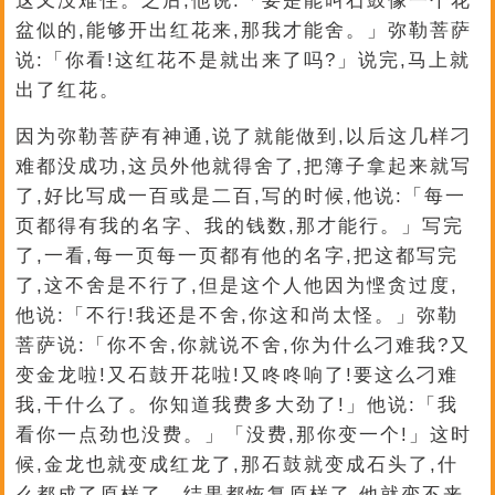
这又没难住。之后,他说:「要是能叫石鼓像一个花
盆似的,能够开出红花来,那我才能舍。」弥勒菩萨
说:「你看!这红花不是就出来了吗?」说完,马上就
出了红花。
因为弥勒菩萨有神通,说了就能做到,以后这几样刁
难都没成功,这员外他就得舍了,把簿子拿起来就写
了,好比写成一百或是二百,写的时候,他说:「每一
页都得有我的名字、我的钱数,那才能行。」写完
了,一看,每一页每一页都有他的名字,把这都写完
了,这不舍是不行了,但是这个人他因为悭贪过度,
他说:「不行!我还是不舍,你这和尚太怪。」弥勒
菩萨说:「你不舍,你就说不舍,你为什么刁难我?又
变金龙啦!又石鼓开花啦!又咚咚响了!要这么刁难
我,干什么了。你知道我费多大劲了!」他说:「我
看你一点劲也没费。」「没费,那你变一个!」这时
候,金龙也就变成红龙了,那石鼓就变成石头了,什
么都成了原样了。结果都恢复原样了,他就变不来