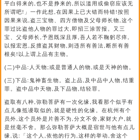
平白得来的,也不是挣来的,所以滥用或偷窃应该无
所谓吧!」一作此想,在因果上已大错而特错!按照
因果来说,盗三宝物、四方僧物及父母师长物,这个
罪过比盗他人物的罪过大,即招三涂苦报。又三
宝、父母师长,予恩既深且厚,吾人若不鞠躬尽瘁,
以报宏恩,反擅盗其财物,则违所有善法,断所有善
根矣!以上谓上品有主物。
(二)中品:人天物;或是普通人的物,或是天神的物。
(三)下品:鬼神畜生物。盗上品,及中品中人物,结重
罪。盗中品中天物,及下品物,结轻罪。
盗取有八种,弥勒菩萨有一次化缘,我看那个似乎有
点儿像抵谩取似的,就是硬性的化缘。在杭州有个
员外,这个员外是片善不为,分文不舍,家财大户,就
是丝毫不舍。那么弥勒菩萨大概是宿世与他有点儿
缘,说:「这个人,依他的行为,这样的举动,舍这个