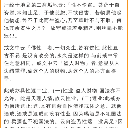
严经十地品第二离垢地云:「性不偷盗。菩萨于自
资财,常知止足。于他慈恕,不欲侵害。若物属他起
他物想,终不于此而生盗心,乃至草叶不与不取。何
况其余资生之具?」故守戒律若要精严,则丝毫不能
毁犯。
戒文中云「佛性」者,一切众生,皆有佛性,此性亘
古不易,是没有改变的,永久是这样的,与前戒中常
住之意相同。戒文中云「盗人财物」者,意显从人
边结重罪,偷这个人的财物,从这个人的那方面得
罪。
此戒亦具性遮二业。(一)性业:盗人财物,国法亦不
允许。此是天理人情,故云性业。(二)遮业:此戒亦
为佛所遮止;遮,又有遮蔽自性清净戒体之意。就像
酒戒,酒戒是遮戒而没有性业,因为喝酒是不犯国法
的,卖酒也不犯国法的。云何盗乃性遮二业具足?因