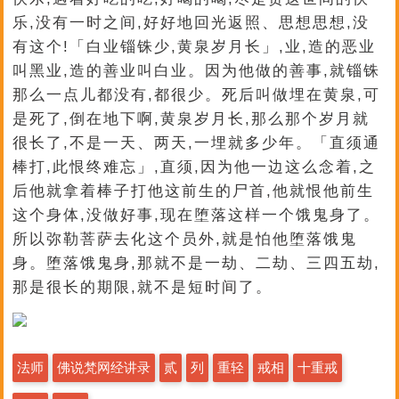
乐,没有一时之间,好好地回光返照、思想思想,没
有这个!「白业锱铢少,黄泉岁月长」,业,造的恶业
叫黑业,造的善业叫白业。因为他做的善事,就锱铢
那么一点儿都没有,都很少。死后叫做埋在黄泉,可
是死了,倒在地下啊,黄泉岁月长,那么那个岁月就
很长了,不是一天、两天,一埋就多少年。「直须通
棒打,此恨终难忘」,直须,因为他一边这么念着,之
后他就拿着棒子打他这前生的尸首,他就恨他前生
这个身体,没做好事,现在堕落这样一个饿鬼身了。
所以弥勒菩萨去化这个员外,就是怕他堕落饿鬼
身。堕落饿鬼身,那就不是一劫、二劫、三四五劫,
那是很长的期限,就不是短时间了。
法师
佛说梵网经讲录
贰
列
重轻
戒相
十重戒