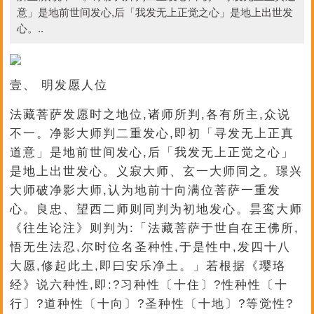
意」是地前世间发心,后「我发无上正觉之心」是地上出世发
心。..
壹、 明发愿人位
法藏菩萨发愿时之地位,诸师所判,各有所主,众说
不一。净影大师判二重发心,即初「寻发无上正真
道意」是地前世间发心,后「我发无上正觉之心」
是地上出世发心。义寂大师、玄一大师同之。璟兴
大师破净影大师,认为地前十向满位菩萨一重发
心。良忠、望西二师则同判为初地发心。昙鸾大师
《往生论注》则判为:「法藏菩萨于世自在王佛所,
悟无生法忍,尔时位名圣种性,于是性中,发四十八
大愿,修起此土,即曰安乐净土。」若根据《璎珞
经》说六种性,即:?习种性〔十住〕?性种性〔十
行〕?道种性〔十向〕?圣种性〔十地〕?等觉性?