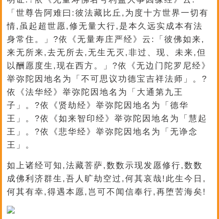
「世尊告阿难曰:彼法藏比丘,为度十方世界一切有
情,虽起超世愿,修无量大行,是本久远实成本有法
身常住。」?依《无量寿庄严经》云:「彼佛如来,
来无所来,去无所去,无生无灭,非过、现、未来,但
以酬愿度生,现在西方。」?依《无边门陀罗尼经》
举弥陀因地名为「不可思议功德宝吉祥法师」。?
依《法华经》举弥陀因地名为「大通第九王
子」。?依《贤劫经》举弥陀因地名为「德华
王」。?依《如来智印经》举弥陀因地名为「慧起
王」。?依《悲华经》举弥陀因地名为「无诤念
王」。
如上诸经可知,法藏菩萨,数数示现发愿修行,数数
成佛利济群生,吾人旷劫空过,何其哀哉!此生今日,
何其有幸,得遇本愿,岂可不闻信奉行,再堕苦海矣!