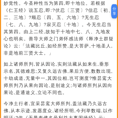
妙觉性。今圣种性当为第四,即十地位。若根据
分
《仁王经》说五忍,即:?伏忍〔三贤〕?信忍〔初、
享
二、三地〕?顺忍〔四、五、六地〕?无生忍
〔七、八、九地〕?寂灭忍〔十地〕。今无生忍当
其第四。由上二经,故知于十地中七、八、九地发
心也明矣。善导大师之门弟怀感法师《释净土群疑
论》云:「法藏比丘,如经所赞,是大菩萨,十地圣人,
非是地前三贤大士。」
如上诸师所判,皆从因论,实则法藏从如来生,垂形
示名,其德难思;又复久远古佛,果后方便,数数出现,
十劫成道,无量中一,其因位相,岂可测度?惟昙鸾大
师所判乃从果向因论,是别途义;与诸师所判从因向
果论,是通途义,立论不同也。
今净土行者,宜采昙鸾大师所判,盖法藏乃久远古
佛,从本示迹,发愿度众,诸经所明,今列举数端,以作
明证:?依《无量寿佛名号利益大事因缘经》云: