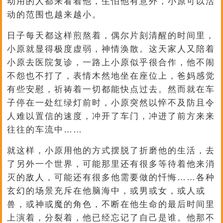
动用的人都来看着他，生怕他有意外，小原可以活
动的范围也越来越小。
日子每天都这样煎熬着，偶尔片刻清醒的时间里，
小原就显得极度虚弱，神情涣散。这天家人又陪着
小原去医院复诊，一路上小原似乎很合作，他不闹
不怨也不打了，表情木然地坐在座位上，爸妈感觉
有些安慰，祈祷着一切都能快点过去。然而就在车
子停在一处红绿灯前时，小原突然以悴不及防且令
人难以置信的速度，冲开了车门，冲进了前方来来
往往的车流中……
就这样，小原用他的方式摆脱了折磨他的生活，去
了另外一个世界，可能那里还有很多等待着他来消
灭的敌人，可能还有很多他需要做的忏悔……各种
玄幻的场景充斥在他脑海中，或男或女，或人或
兽，或神或魔的角色，不断在他生命的最后时间里
上演着，分裂着，他已经忘记了自己是谁。他那不