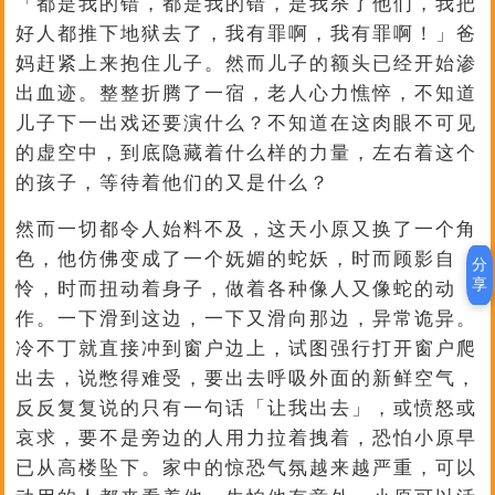
「都是我的错，都是我的错，是我杀了他们，我把
好人都推下地狱去了，我有罪啊，我有罪啊！」爸
妈赶紧上来抱住儿子。然而儿子的额头已经开始渗
出血迹。整整折腾了一宿，老人心力憔悴，不知道
儿子下一出戏还要演什么？不知道在这肉眼不可见
的虚空中，到底隐藏着什么样的力量，左右着这个
的孩子，等待着他们的又是什么？
然而一切都令人始料不及，这天小原又换了一个角
色，他仿佛变成了一个妩媚的蛇妖，时而顾影自
分
享
怜，时而扭动着身子，做着各种像人又像蛇的动
作。一下滑到这边，一下又滑向那边，异常诡异。
冷不丁就直接冲到窗户边上，试图强行打开窗户爬
出去，说憋得难受，要出去呼吸外面的新鲜空气，
反反复复说的只有一句话「让我出去」，或愤怒或
哀求，要不是旁边的人用力拉着拽着，恐怕小原早
已从高楼坠下。家中的惊恐气氛越来越严重，可以