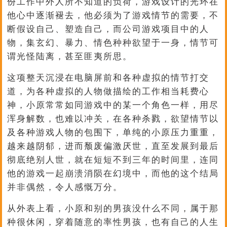
份工作中外人所不知道的负荷，游戏设计的光环在
他心中逐渐褪去，他必须为了游戏情节的需要，不
断假设自己、塑造自己，而公司游戏项目中的人
物，集玄幻、暴力、情色种种欲望于一身，情节可
谓光怪陆离，甚至匪夷所思。
这项整天沉浸在电脑屏前和各种虚拟的情节打交
道，为各种虚拟的人物做描绘的工作相当耗费心
神，小原常常如同游戏中的某一个角色一样，用尽
浑身解数，也难以冲关，在各种杀戮，欲望情节以
及各种游戏人物的包围下，单纯的小原压力重重，
越来越阴郁，进而颓废偏激厌世，直至发展到最后
彻底绝别人世，就在短短不到三年的时间里，连同
他的游戏一起崩溃消陨在幻境中，而他的这个结局
并非偶然，令人感慨万分。
从外表上看，小原和别的男孩没什么不同，属于那
种很休闲，穿着随意的率性男孩，也有自己的人生