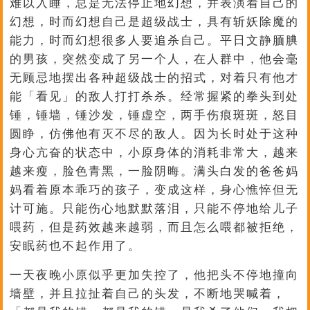
难以入睡，总是无法停止地幻想，并表演着自己的
幻想，时而幻想自己是超级战士，具有斩妖除魔的
能力，时而幻想很多人要追杀自己。平日文静腼腆
的男孩，突然变成了另一个人，在人群中，他会毫
无顾忌地摆出各种超级战士的招式，对着只有他才
能「看见」的敌人打打杀杀。经常握紧的拳头到处
锤，锤墙，锤沙发，锤虚空，两手伤痕斑斑，怒目
圆睁，仿佛他有灭不尽的敌人。因为长时处于这种
身心亢奋的状态中，小原身体的消耗非常大，越来
越来瘦，脸色青黑，一脸阴晦。满头白发的爸爸妈
妈看着原本乖巧的孩子，变成这样，身心憔悴但无
计可施。只能伤心地默默落泪，只能不停地给儿子
喂药，但是药效越来越弱，而且怎么喂都被拒绝，
安眠药也不起作用了。
一天夜晚小原似乎更加失控了，他把头不停地撞向
墙壁，并且拉扯着自己的头发，不断地哭喊着，