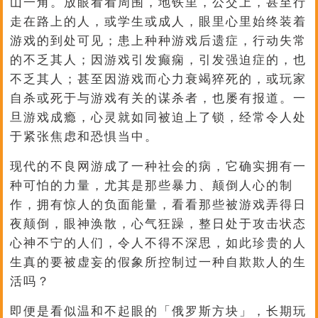
山一角。放眼看看周围，地铁里，公交上，甚至行
走在路上的人，或学生或成人，眼里心里始终装着
游戏的到处可见；患上种种游戏后遗症，行动失常
的不乏其人；因游戏引发癫痫，引发强迫症的，也
不乏其人；甚至因游戏而心力衰竭猝死的，或玩家
自杀或死于与游戏有关的谋杀者，也屡有报道。一
旦游戏成瘾，心灵就如同被迫上了锁，经常令人处
于紧张焦虑和恐惧当中。
现代的不良网游成了一种社会的病，它确实拥有一
种可怕的力量，尤其是那些暴力、颠倒人心的制
作，拥有惊人的负面能量，看看那些被游戏弄得日
夜颠倒，眼神涣散，心气狂躁，整日处于攻击状态
心神不宁的人们，令人不得不深思，如此珍贵的人
生真的要被虚妄的假象所控制过一种自欺欺人的生
活吗？
即便是看似温和不起眼的「俄罗斯方块」，长期玩