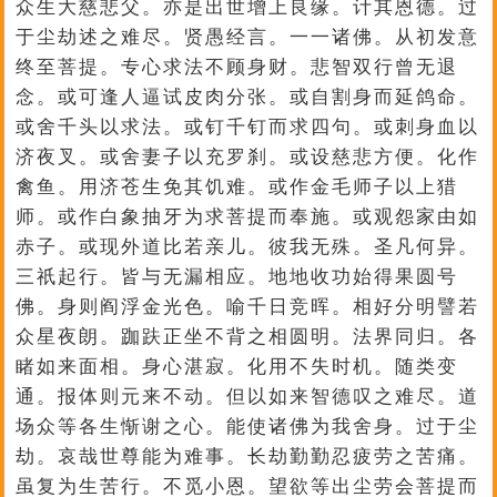
众生大慈悲父。亦是出世增上良缘。计其恩德。过
于尘劫述之难尽。贤愚经言。一一诸佛。从初发意
终至菩提。专心求法不顾身财。悲智双行曾无退
念。或可逢人逼试皮肉分张。或自割身而延鸽命。
或舍千头以求法。或钉千钉而求四句。或刺身血以
济夜叉。或舍妻子以充罗刹。或设慈悲方便。化作
禽鱼。用济苍生免其饥难。或作金毛师子以上猎
师。或作白象抽牙为求菩提而奉施。或观怨家由如
赤子。或现外道比若亲儿。彼我无殊。圣凡何异。
三祇起行。皆与无漏相应。地地收功始得果圆号
佛。身则阎浮金光色。喻千日竞晖。相好分明譬若
众星夜朗。跏趺正坐不背之相圆明。法界同归。各
睹如来面相。身心湛寂。化用不失时机。随类变
通。报体则元来不动。但以如来智德叹之难尽。道
场众等各生惭谢之心。能使诸佛为我舍身。过于尘
劫。哀哉世尊能为难事。长劫勤勤忍疲劳之苦痛。
虽复为生苦行。不觅小恩。望欲等出尘劳会菩提而