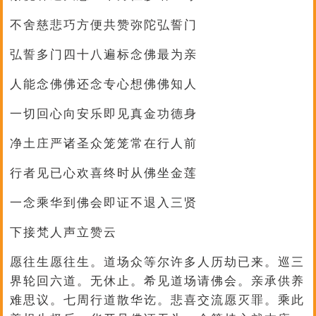
不舍慈悲巧方便共赞弥陀弘誓门
弘誓多门四十八遍标念佛最为亲
人能念佛佛还念专心想佛佛知人
一切回心向安乐即见真金功德身
净土庄严诸圣众笼笼常在行人前
行者见已心欢喜终时从佛坐金莲
一念乘华到佛会即证不退入三贤
下接梵人声立赞云
愿往生愿往生。道场众等尔许多人历劫已来。巡三
界轮回六道。无休止。希见道场请佛会。亲承供养
难思议。七周行道散华讫。悲喜交流愿灭罪。乘此