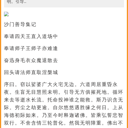
明。引导..
沙门善导集记
奉请四天王直入道场中
奉请师子王师子亦难逢
奋迅身毛衣众魔退散去
回头请法师直取涅槃城
序曰。窃以娑婆广大火宅无边。六道周居重昏永
夜。生盲无目慧照未明。引导无方俱摧死地。循环
来去等逝水长流。托命投神谁之能救。斯乃识含无
际。穷尘之劫更逾。自尔悠悠遇胜缘之何日。上从
海德初际如来。乃至今时释迦诸佛。皆乘弘誓悲智
双行。不舍含情三轮普化。然我无明障重。佛出不