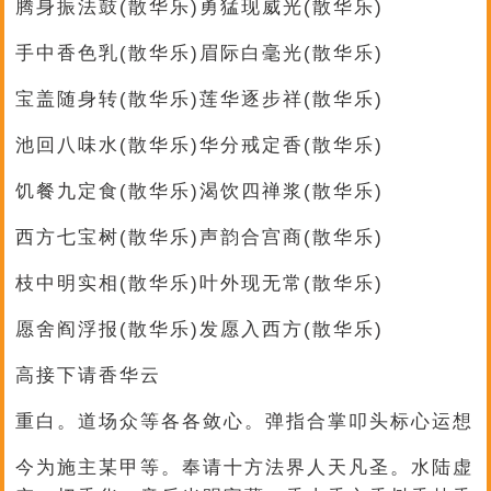
腾身振法鼓(散华乐)勇猛现威光(散华乐)
手中香色乳(散华乐)眉际白毫光(散华乐)
宝盖随身转(散华乐)莲华逐步祥(散华乐)
池回八味水(散华乐)华分戒定香(散华乐)
饥餐九定食(散华乐)渴饮四禅浆(散华乐)
西方七宝树(散华乐)声韵合宫商(散华乐)
枝中明实相(散华乐)叶外现无常(散华乐)
愿舍阎浮报(散华乐)发愿入西方(散华乐)
高接下请香华云
重白。道场众等各各敛心。弹指合掌叩头标心运想
今为施主某甲等。奉请十方法界人天凡圣。水陆虚