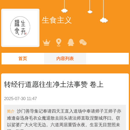
生食主义
首页
内容列表
转经行道愿往生净土法事赞 卷上
2025-07-30 11:47
沙门善导集记奉请四天王直入道场中奉请师子王师子亦
简介
难逢奋迅身毛衣众魔退散去回头请法师直取涅槃城序曰。窃
以娑婆广大火宅无边。六道周居重昏永夜。生盲无目慧照未