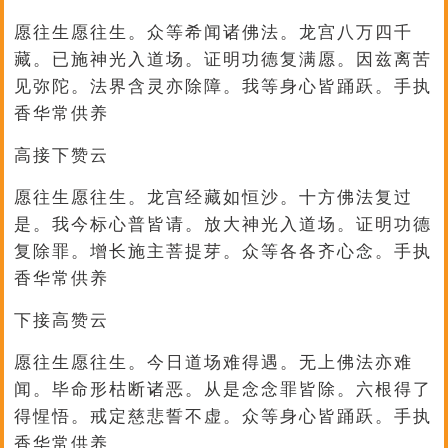
愿往生愿往生。众等希闻诸佛法。龙宫八万四千
藏。已施神光入道场。证明功德复满愿。因兹离苦
见弥陀。法界含灵亦除障。我等身心皆踊跃。手执
香华常供养
高接下赞云
愿往生愿往生。龙宫经藏如恒沙。十方佛法复过
是。我今标心普皆请。放大神光入道场。证明功德
复除罪。增长施主菩提芽。众等各各齐心念。手执
香华常供养
下接高赞云
愿往生愿往生。今日道场难得遇。无上佛法亦难
闻。毕命形枯断诸恶。从是念念罪皆除。六根得了
得惺悟。戒定慈悲誓不虚。众等身心皆踊跃。手执
香华常供养