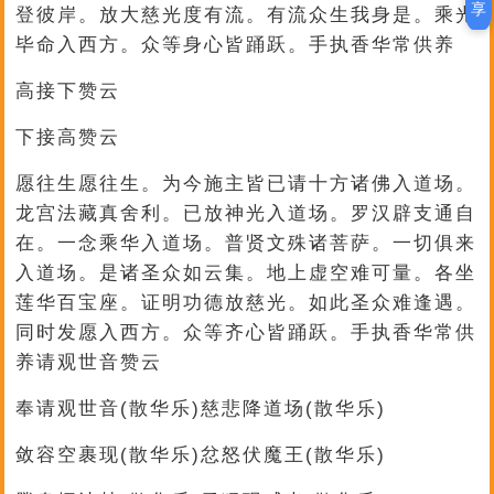
享
登彼岸。放大慈光度有流。有流众生我身是。乘光
毕命入西方。众等身心皆踊跃。手执香华常供养
高接下赞云
下接高赞云
愿往生愿往生。为今施主皆已请十方诸佛入道场。
龙宫法藏真舍利。已放神光入道场。罗汉辟支通自
在。一念乘华入道场。普贤文殊诸菩萨。一切俱来
入道场。是诸圣众如云集。地上虚空难可量。各坐
莲华百宝座。证明功德放慈光。如此圣众难逢遇。
同时发愿入西方。众等齐心皆踊跃。手执香华常供
养请观世音赞云
奉请观世音(散华乐)慈悲降道场(散华乐)
敛容空裹现(散华乐)忿怒伏魔王(散华乐)