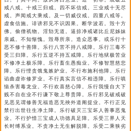
戒八戒。十戒三归戒。四不坏信戒。三业戒十无尽
戒。声闻戒大乘戒。及一切威仪戒。四重八戒等。
虚食信施。诽谤邪见不识因果。断学波若。毁十方
佛。偷僧祇物。淫劮无道。逼掠净戒诸比丘尼姊妹
亲戚。不知惭愧。毁辱所亲。造众恶事。或乐行十
恶不修十善障。乐行八苦不持八戒障。乐行三毒不
受三归障。乐行五逆不持五戒障。乐行地狱极苦业
不修净土极乐障。乐行畜生愚痴业。不修智慧慈悲
障。乐行悭贪饿鬼嫉妒业。不行布施利他障。乐行
谄曲虚诈修罗业。不行真实言信不相违障。乐行嗔
恼杀害毒龙业。不行欢喜慈心障。乐行我慢自大下
贱不自在业不行谦下敬上尊贵障。乐行邪见破戒破
见恶见谓修善无福造恶无殃外道阐提业。不行正见
禁行出世往生净土障。乐行破灭三宝坏人善事恶鬼
业。不行护惜三宝成人功德具足障。乐受三界人天
长时缚系业。不贪净土无生解脱障。乐受二乘狭劣