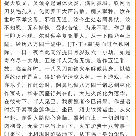
捉大铁叉。叉颈令起遍体火炎。满阿鼻城。铁网雨
刀从毛孔入。化阎罗王大声告敕。痴人狱种。汝在
世时不孝父母。邪慢无道。汝今生处名阿鼻狱。汝
不知恩。无有惭愧。受此苦恼。为乐不耶。作是语
已即灭不现。尔时狱卒复驱罪人。从于下隔乃至上
隔。经历八万四千隔中。[打-丁+聿]身而过至铁网
际。一日一夜当此阎浮提日月岁数六十小劫。如是
寿命尽一大劫。五逆罪人无惭无愧。造作五逆罪
故。临命终时。十八风刀如铁火车解截其身。以热
逼故便作是言。得好色华清凉大树。于下游戏。不
亦乐乎。作此念时。阿鼻地狱八万四千诸恶剑林化
作宝树。华果茂盛行列在前。大热火炎化为莲华。
在彼树下。罪人见已。我所愿者今已得果。作是语
时疾于暴雨坐莲华上。坐已。须臾铁觜诸虫。从火
华起。穿骨入髓彻心穿脑。攀树而上。一切剑枝削
肉彻骨。无量刀林当上而下。火车炉炭十八苦事一
时来迎。此相现时陷坠地下。从下隔上身如华敷。