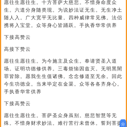
愿往生愿往生。十方菩萨大慈悲。不惜身命度众
生。六道分身随类现。为说妙法证无生。无生净土
随人入。广大宽平无比量。四种威律常见佛。法侣
携将入宝堂。众等身心皆踊跃。手执香华常供养
下接高赞云
高接下赞云
愿往生愿往生。为今施主及众生。奉请贤圣入道
场。证明功德修供养。三毒烦恼因兹灭。无明黑闇
罪皆除。愿我生生值诸佛。念念修道至无余。回此
今生功德业。当来毕定在金渠。众等各各齐身心。
手执香华常供养
下接高赞云
愿往生愿往生。菩萨圣众身虽别。慈悲智慧等无
殊。不惜身财求妙法。难行苦行未曾休。誓到菩提
分