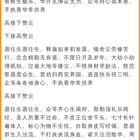
善根生极乐。华开见佛证无为。众等持心就本座。
手执香华常供养
高接下赞云
下接高赞云
愿往生愿往生。释迦如来初发愿。顿舍尘劳修苦
行。念念精勤无有退。不限日月及岁年。大劫小劫
僧祇劫。过逾大地等微尘。不惜身财求妙法。慈悲
誓愿度众生。普劝归西安养国。逍遥快乐得三明。
众等各各倾身心。手执香华常供养
高接下赞云
愿往生愿往生。众等齐心生渴仰。殷勤顶礼乐闻
经。圣人所重不过命。不贪王位舍千头。七寸长针
遍体入。标心为物不生忧。自取身皮写经偈。普愿
群生入法流。千灯炎炎流身血。诸天泣泪散华。周