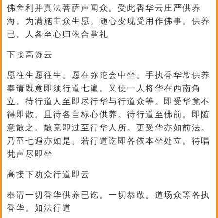
佛舍利并真法菩萨声闻众。受此香华云庄严供养
海。为满施主众生愿。随心变现受用作佛事。供养
已。人各至心归依合掌礼
下接高赞云
愿往生愿往生。愿在弥陀会中坐。手执香华常供养
奉请既竟即须行道七遍。又使一人将华在西南角
立。待行道人至即尽行华与行道众等。即受华竟不
得即散。且待各自标心供养。待行道至佛前。即随
意散之。散竟即过至行华人所。更受华亦如前法。
乃至七遍亦如是。若行道讫即各依本坐处立。待唱
梵声尽即坐
高接下劝众行道即云
奉请一切香华供养已讫。一切恭敬。道场众等各执
香华。如法行道