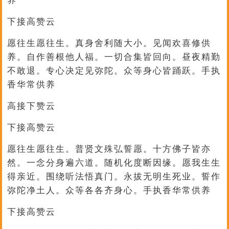
养
下接高赞云
愿往生愿往生。真身舍利随大小。见闻欢喜修供
养。自作善根他人福。一切合集皆回向。昼夜精勤
不敢退。专心决定见弥陀。众等身心皆踊跃。手执
香华常供养
高接下赞云
下接高赞云
愿往生愿往生。普贤文殊弘誓愿。十方佛子皆亦
然。一念分身遍六道。随机化度断因缘。愿我生生
得亲近。围绕听法悟真门。永拔无明生死业。誓作
弥陀净土人。众等各各齐身心。手执香华常供养
下接高赞云