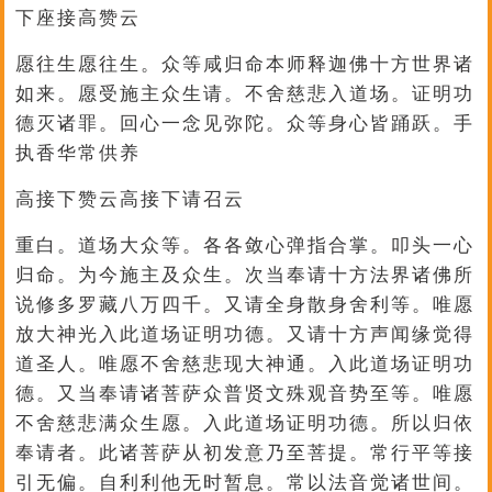
下座接高赞云
愿往生愿往生。众等咸归命本师释迦佛十方世界诸
如来。愿受施主众生请。不舍慈悲入道场。证明功
德灭诸罪。回心一念见弥陀。众等身心皆踊跃。手
执香华常供养
高接下赞云高接下请召云
重白。道场大众等。各各敛心弹指合掌。叩头一心
归命。为今施主及众生。次当奉请十方法界诸佛所
说修多罗藏八万四千。又请全身散身舍利等。唯愿
放大神光入此道场证明功德。又请十方声闻缘觉得
道圣人。唯愿不舍慈悲现大神通。入此道场证明功
德。又当奉请诸菩萨众普贤文殊观音势至等。唯愿
不舍慈悲满众生愿。入此道场证明功德。所以归依
奉请者。此诸菩萨从初发意乃至菩提。常行平等接
引无偏。自利利他无时暂息。常以法音觉诸世间。