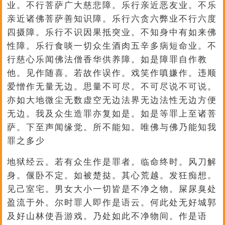
业。不行菩萨广大慈悲障。乐行亲近恶友业。不乐
亲近诸佛菩萨善知识障。乐行六贪六弊业不行六度
四摄障。乐行不识因果抵突业。不知身中有如来佛
性障。乐行食啖一切众生酒肉五辛多病短命业。不
行慈心乐闻佛法僧香华供养障。如是障罪自作教
他。见作随喜。若故作误作。戏笑作嗔嫌作。违顺
爱憎作无量无边。思量不可尽。不可尽说不可说。
亦如大地微尘无数虚空无边法界无边法性无边方便
无边。我及众生造罪亦复如是。如是等罪上至诸菩
萨。下至声闻缘觉。所不能知。唯佛与佛乃能知我
罪之多少
地狱经云。若有众生作是罪者。临命终时。风刀解
身。偃卧不定。如被楚挞。其心荒越。发狂痴想。
见己室宅。男女大小一切皆是不净之物。屎尿臭处
盈流于外。尔时罪人即作是语云。何此处无好城郭
及好山林使吾游戏。乃处如此不净物间。作是语