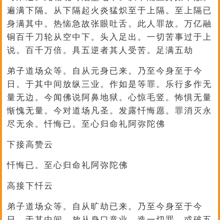
遍满下隔。从下隔起火炎猛炽至于上隔。至上隔已
身满其中。热恼急故张眼吐舌。此人罪故。万亿融
铜百千刀轮从空中下。头入足出。一切苦事过于上
说。百千万倍。具五逆者其人受苦。足满五劫
弟子道场众等。自从元身已来。乃至今身至于今
日。于其中间放纵三业。作如是等罪。乐行多作无
量无边。今闻佛说阿鼻地狱。心惊毛竖。怖惧无量
惭愧无量。今对道场凡圣。发露忏悔愿。罪消灭永
尽无余。忏悔已。至心归命礼阿弥陀佛
下接高赞云
忏悔已。至心归命礼阿弥陀佛
高接下忏云
弟子道场众等。自从旷劫已来。乃至今身至于今
日。于其中间。放从身口意业。造一切罪。或破五