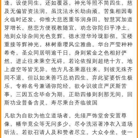
逢。设使同生。还如覆器。神光等照不简四生。慈
及无偏皆资法润。虽沈法水长劫由顽。苦集相因毒
火临时还发。仰惟大悲恩重等润身田。智慧冥加道
芽增长。慈悲方便视教随宜。劝念弥陀归乎净土。
地则众珍杂间光色竞辉。德水澄华玲珑影彻。宝楼
重接等辉神光。林树垂璎风尘雅曲。华台严莹种种
希奇。圣众同居明逾千日。身则紫金之色相好俨
然。进止往来乘空无碍。若论依报则超绝十方。地
上虚空等皆无异。他方凡圣乘愿往来。到彼无殊齐
同不退。但以如来善巧总劝四生。弃此娑婆忻生极
乐。专称名号兼诵弥陀经。欲令识彼庄严厌斯苦
事。三因五念毕命为期。正助四修则刹那无间。回
斯功业普备含灵。寿尽乘台齐临彼国
凡欲为自欲为他立道场者。先须严饰堂舍安置尊
像。幡华竟众等无问多少。尽令洗浴著净衣入道场
听法。若欲召请人及和赞者尽立。大众令坐。使一