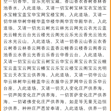
空一切香华。音乐光明宝藏。香山香衣香树香林香
池香水。入此道场。又请一切宝树宝林宝衣宝池宝
水宝幢宝盖宝华宝网宝楼宝阁。入此道场。又请一
切华林华树华幢华盖华楼华阁华宫华殿华衣。入此
道场。又请一切光云树光云林光云网光云衣光云盖
光云幢光云台光云楼光云阁光云乐光云香光云池光
云水光云山。入此道场。又请一切香云山香云衣香
云树香云林香云网香云盖香云幢香云楼香云阁香云
池香云水香云光香云乐香云华香云台。入此道场。
又请一切宝云山宝云树宝云华宝云果宝云衣宝云幢
宝云盖宝云网宝云幡宝云乐宝云楼宝云阁宝云光明
宝云天衣宝云供养海。入此道场。又请一切华云山
华云林树华云幢盖华云衣服华云罗网华云音乐华云
台座。入此道场。又请一切天人变化庄严供养海。
一切声闻变化庄严供养海。一切菩萨变化庄严供养
海。一切诸佛变化庄严供养海。如是等无量无边恒
沙供养。种种庄严悉皆奉请。入此道场。供养一切