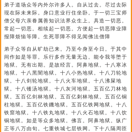
弟子道场众等内外尔许多人。自从过去。尽过去际
现在际未来际。身口意业行住坐卧。于一切三宝师
僧父母六亲眷属善知识法界众生上。具造一切恶。
常起一切恶。相续起一切恶。方便起一切恶障业障
报障烦恼等障。生死罪障不得见闻佛法僧障
弟子众等自从旷劫已来。乃至今身至今日。于其中
间作如是等罪。乐行多作无量无边。能令我等堕于
地狱。无有出期。是故经言。阿鼻地狱。十八寒冰
地狱。十八黑闇地狱。十八小热地狱。十八刀轮地
狱。十八剑轮地狱。十八火车地狱。十八沸屎地
狱。十八镬汤地狱。十八灰河地狱。五百亿刀林地
狱。五百亿剑林地狱。五百亿刺林地狱。五百亿铜
柱地狱。五百亿铁鐖地狱。五百亿铁网地狱。十八
铁窟地狱。十八铁丸地狱。十八火石地狱。十八饮
铜地狱。如是等众多地狱。佛言。阿鼻地狱。纵广
正等八万由旬。七重铁城七层铁网。下十八隔周匝