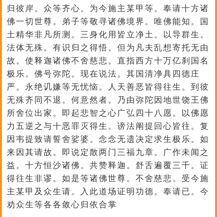
归彼岸。众等齐心。为今施主某甲等。奉请十方诸
佛一切世尊。弟子等敬寻诸佛境界。唯佛能知。国
土精华非凡所测。三身化用皆立净土。以导群生。
法体无殊。有识归之得悟。但为凡夫乱想寄托无由
故。使释迦诸佛不舍慈悲。直指西方十万亿刹国名
极乐。佛号弥陀。现在说法。其国清净具四德庄
严。永绝讥嫌等无忧恼。人天善恶皆得往生。到彼
无殊齐同不退。何意然者。乃由弥陀因地世饶王佛
所舍位出家。即起悲智之心广弘四十八愿。以佛愿
力五逆之与十恶罪灭得生。谤法阐提回心皆往。复
因韦提致请誓舍娑婆。念念无遗决定求生极乐。如
来因其请故。即说定散两门三福九章。广作未闻之
益。十方恒沙诸佛。共赞释迦。舒舌遍覆三千。证
得往生非谬。如是等诸佛世尊。不舍慈悲。受今施
主某甲及众生请。入此道场证明功德。奉请已。今
劝众生等各各敛心归依合掌