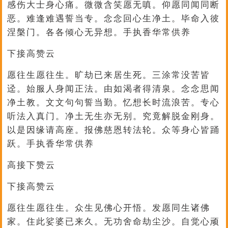
感伤大士身心痛。微微含笑愿无嗔。仰愿同闻同断
恶。难逢难遇誓当专。念念回心生净土。毕命入彼
涅槃门。各各倾心无异想。手执香华常供养
下接高赞云
愿往生愿往生。旷劫已来居生死。三涂常没苦皆
迳。始服人身闻正法。由如渴者得清泉。念念思闻
净土教。文文句句誓当勤。忆想长时流浪苦。专心
听法入真门。净土无生亦无别。究竟解脱金刚身。
以是因缘请高座。报佛慈恩转法轮。众等身心皆踊
跃。手执香华常供养
高接下赞云
下接高赞云
愿往生愿往生。众生见佛心开悟。发愿同生诸佛
家。住此娑婆已来久。无功舍命劫尘沙。自觉心顽