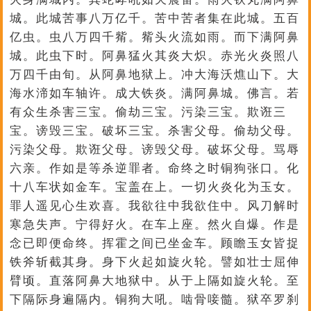
城。此城苦事八万亿千。苦中苦者集在此城。五百
亿虫。虫八万四千觜。觜头火流如雨。而下满阿鼻
城。此虫下时。阿鼻猛火其炎大炽。赤光火炎照八
万四千由旬。从阿鼻地狱上。冲大海沃燋山下。大
海水渧如车轴许。成大铁炎。满阿鼻城。佛言。若
有众生杀害三宝。偷劫三宝。污染三宝。欺诳三
宝。谤毁三宝。破坏三宝。杀害父母。偷劫父母。
污染父母。欺诳父母。谤毁父母。破坏父母。骂辱
六亲。作如是等杀逆罪者。命终之时铜狗张口。化
十八车状如金车。宝盖在上。一切火炎化为玉女。
罪人遥见心生欢喜。我欲往中我欲住中。风刀解时
寒急失声。宁得好火。在车上座。然火自爆。作是
念已即便命终。挥霍之间已坐金车。顾瞻玉女皆捉
铁斧斩截其身。身下火起如旋火轮。譬如壮士屈伸
臂顷。直落阿鼻大地狱中。从于上隔如旋火轮。至
下隔际身遍隔内。铜狗大吼。啮骨唼髓。狱卒罗刹