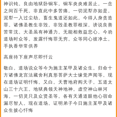
神识钝。良由地狱卧铜车。铜车炎炎难居止。一念
之间百千死。非直此中多苦痛。一切泥犁亦如是。
泥犁一入过尘劫。畜生鬼道还如此。今得人身贪造
罪。诸佛圣教生非毁。非毁圣教罪根深。谤说良善
苦常沈。大圣虽有神通力。无能相救益悲心。今劝
道场时众等。发露忏悔罪无穷。众等同心彼净土。
手执香华常供养
高座待下座声尽即忏云
敬白。道场说众等今为施主某甲及诸众生。归命十
方诸佛龙宫法藏舍利真形菩萨大士缘觉声闻等。现
在道场证明忏悔。又白。天曹地府阎天子。五道太
山三十六王。地狱典领天神地神。虚空神山林河
海。一切灵只及众贤圣等。各有天通道眼他心宿命
漏尽智人。现在道场。证明弟子今日施主某甲及诸
众生披心忏悔