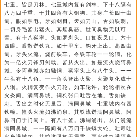
七重。皆是刀林。七重城内复有剑林。下十八隔有
八万四千重。于其四角有大铜狗。其身广长四十由
旬。眼如掣电。牙如剑树。齿如刀山。舌如铁刺。
一切身毛皆出猛火。其烟臭恶。世间臭物无以可
譬。有十八狱率。头如罗刹头。口如夜叉口。六十
四眼。眼散迸铁丸。如十里车。钩牙上出。高四由
旬。牙头火流。烧前铁车。令铁车轮一一轮辋。化
为一亿火刀锋刃剑戟。皆从火出。如是流火烧阿鼻
城。令阿鼻城赤如融铜。狱率头上有八牛头。一一
牛头有十八角。一一角头皆出火聚。火聚复化成十
八辋。火辋复变作火刀轮。如车轮许。轮轮相次在
火炎间。满阿鼻城。铜狗张口吐舌在地。舌如铁
刺。舌出之时化无量舌。满阿鼻城。七重城内有四
铁幢。幢头火流如沸涌泉。其铁流迸满阿鼻城。阿
鼻四门于门阃上。有八十釜。沸铜涌出。从门漫流
满阿鼻城。一一隔间有八万四千铁蟒大蛇。吐毒吐
火身满城内。其蛇哮吼如天震雷。雨火铁丸满阿鼻