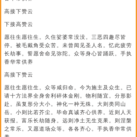
高接下赞云
下接高赞云
愿往生愿往生。久住娑婆常没没。三恶四趣尽皆
停。被毛戴角受众苦。未曾闻见圣人名。忆此疲劳
长劫事。誓愿舍命见弥陀。众等身心皆踊跃。手执
香华常供养
高接下赞云
愿往生愿往生。众等咸归命。今为施主及众生。已
请十方法界全身舍利碎体金刚。物利随宜。分形影
赴。虽复形分大小。神化一种无殊。大则类同山
岳。小则比若芥尘。毕命真诚齐心供养。近则人天
获报。富乐长劫随身。远则净土无生克果。则涅槃
之常乐。又愿道场众等。各各齐心。手执香华常供