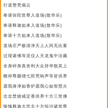
行道赞梵偈云
奉请弥陀世尊入道场(散华乐)
奉请释迦如来入道场(散华乐)
奉请十方如来入道场(散华乐)
道场庄严极清净天上人间无比量
过现诸佛等灵仪人天龙鬼中法藏
全身碎身真舍利大众持华散其上
瞻仰尊颜绕七匝梵响声等皆供养
愿我身净如香炉愿我心如智慧火
念念焚烧戒定香供养十方三世佛
惭愧释迦大悲主十方恒沙诸世尊