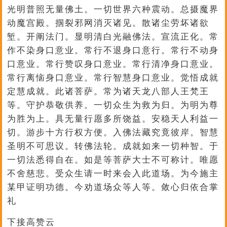
光明普照无量佛土。一切世界六种震动。总摄魔界
动魔宫殿。掴裂邪网消灭诸见。散诸尘劳坏诸欲
堑。开阐法门。显明清白光融佛法。宣流正化。常
作不染身口意业。常行不退身口意行。常行不动身
口意业。常行赞叹身口意业。常行清净身口意业。
常行离恼身口意业。常行智慧身口意业。觉悟成就
定慧成就。此诸菩萨。常为诸天龙八部人王梵王
等。守护恭敬供养。一切众生为救为归。为明为尊
为胜为上。具无量行愿多所饶益。安稳天人利益一
切。游步十方行权方便。入佛法藏究竟彼岸。智慧
圣明不可思议。转佛法轮。成就如来一切种智。于
一切法悉得自在。如是等菩萨大士不可称计。唯愿
不舍慈悲。受众生请一时来会入此道场。为今施主
某甲证明功德。今劝道场众等人等。敛心归依合掌
礼
下接高赞云