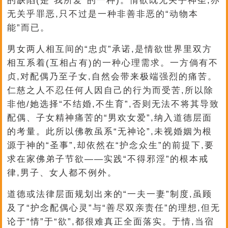
的缺陷(是“我所爱”的一种)。情欲既无关乎神圣,亦
无关乎罪恶,只不过是一种非善非恶的“动物本
能”而已。
男女两人相互间的“忠贞”承诺,是情欲世界里双方
相互系着(互相占有)的一种心理需求。一方倘有不
贞,对配偶乃至子女,自然会带来极端强烈的痛苦。
仁慈之人不忍任何人因自己的行为而受苦,所以除
非他/她选择“不结婚,不生育”,否则无法不将其导致
配偶、子女精神痛苦的“男欢女爱”,纳入道德层面
的考量。此所以佛教虽系“无神论”,未视婚姻为根
源于神的“圣事”,却依然在“护念众生”的前提下,要
求在家佛弟子节欲——实践“不得邪淫”的根本戒
律,男子、女人都不例外。
道德或法律层面规划出来的“一夫一妻”制度,虽顾
及了“护念配偶心灵”与“善尽双亲责任”的理想,但无
论于“情”于“欲”,都很难真正全面落实。于情,当宿