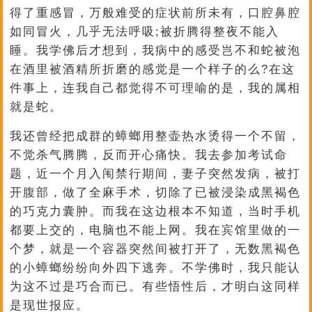
得了重感冒，万般难受的症状前所未有，口腔鼻腔
如同冒火，几乎无法呼吸;被折腾得整夜不能入
睡。我学佛后才想到，我病中的感受岂不和蛇被泡
在酒里被酒精所折磨的感觉是一个样子的么?在这
件事上，连我自己都觉得不可理喻的是，我的属相
就是蛇。
我还曾经把成群的蟑螂用整壶热水烫得一个不留，
不觉杀气腾腾，反而开心痛快。我去参加考试命
题，近一个月入闱禁行期间，妻子突然发病，被打
开腹部，做了全麻手术，切除了已被浸染成黑褐色
的巧克力囊肿。而我在这边根本不知道，当时手机
都要上交的，电脑也不能上网。我在宾馆里做的一
个梦，就是一个容器突然间被打开了，无数黑褐色
的小蟑螂纷纷向外四下逃奔。不学佛时，我只能认
为这不过是巧合而已。有些悟性后，才明白这同样
是现世报应。