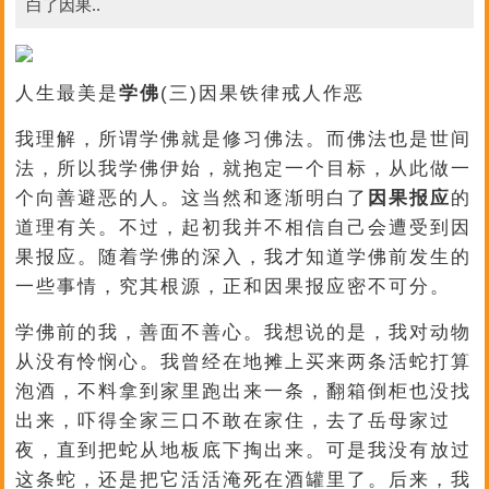
白了因果..
人生最美是
学佛
(三)因果铁律戒人作恶
我理解，所谓学佛就是修习佛法。而佛法也是世间
法，所以我学佛伊始，就抱定一个目标，从此做一
个向善避恶的人。这当然和逐渐明白了
因果报应
的
道理有关。不过，起初我并不相信自己会遭受到因
果报应。随着学佛的深入，我才知道学佛前发生的
一些事情，究其根源，正和因果报应密不可分。
学佛前的我，善面不善心。我想说的是，我对动物
从没有怜悯心。我曾经在地摊上买来两条活蛇打算
泡酒，不料拿到家里跑出来一条，翻箱倒柜也没找
出来，吓得全家三口不敢在家住，去了岳母家过
夜，直到把蛇从地板底下掏出来。可是我没有放过
这条蛇，还是把它活活淹死在酒罐里了。后来，我