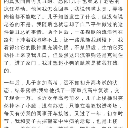
的真实面目何其丑陋、恐怖!儿子也看见了老爸的
疯狂举动。他问我怎么回事，我说狗嘴太臭，弄得
肉馅都不能吃了。儿子知道发生了什么，但没有说
老爸的不是。我随后也就忘却了自己平生做过的这
件最丑恶的事情。两个月后，一条瘸腿的流浪狗在
路灯下冲着我咆哮不止，还一路尾随我到楼下。我
看得出它的眼神里充满仇恨，不禁胆虚，生怕它死
劲扑上来咬我几口。但显然这只流浪狗还是克制住
了。进了家门，我才想起小狗的腿就是被我打残
的。
一年后，儿子参加高考，远不如初升高考试的状
态，结果落榜;我给他找了一家重点高中复读，交
了现金一万。临近次年高考前夕，儿子上楼梯时突
然摔坏了小腿，没有办法，只能拄着双拐进考场，
每天有劳我的同事开车接送。又过了一年，初春时
节，我和妻子去探望家中生病的老母，也是上楼