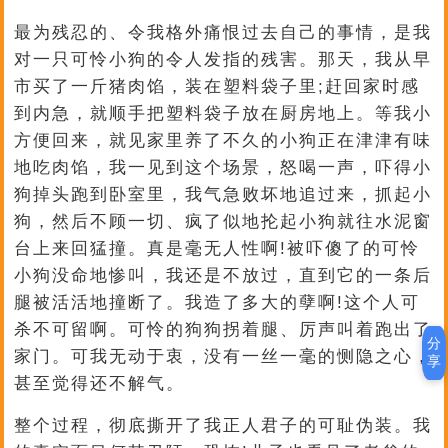
最为残忍的、令我格外痛恨过去自己的事情，是我
对一只可怜小狗的令人发指的残害。那天，我从早
市买了一斤猪肉馅，装在塑料袋子里;赶回家时感
到内急，就顺手把塑料袋子放在厨房地上。等我小
方便回来，就见家里养了不久的小狗正在津津有味
地吃肉馅，我一见到这个场景，怒喝一声，吓得小
狗掉头跑到卧室里，我气急败坏地追过来，抓起小
狗，然后不顾一切、疯了似地抡起小狗就往水泥窗
台上来回猛撞。真是毫无人性啊!被吓傻了的可怜
小狗没命地惨叫，我还是不放过，直到它的一条后
腿被活活地撞断了。我造了多大的孽啊!这个人可
杀不可留啊。可怜的狗狗拐着腿、厉声叫着跑出了
分
家门。可我无动于衷，没有一丝一毫的恻隐之心，
享
甚至觉得还不解气。
整个过程，彻底撕开了我正人君子的可耻伪装。我