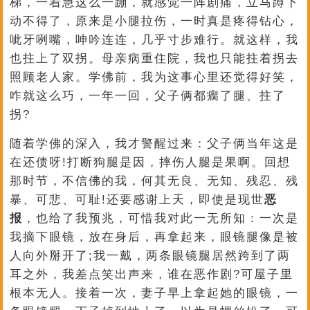
梯，一着急这么一蹦，就感觉一阵剧痛，立马蹲下
动不得了，原来是小腿拉伤，一时真是疼得钻心，
呲牙咧嘴，呻吟连连，几乎寸步难行。就这样，我
也拄上了双拐。母亲病重住院，我也只能拄着拐去
照顾老人家。学佛前，我为这事心里还觉得好笑，
咋就这么巧，一年一回，父子俩都瘸了腿、拄了
拐?
随着学佛的深入，我才警醒过来：父子俩当年这是
在还债呀!打断狗腿是因，摔伤人腿是果啊。回想
那时节，不信佛的我，何其无良、无知、残忍、残
暴、可悲、可耻!还要感谢上天，即使是现世
恶
报
，也给了我预兆，可惜我对此一无所知：一次是
我摘下眼镜，放在身后，再拿起来，眼镜腿像是被
人向外掰开了;我一戴，两条眼镜腿居然跨到了两
耳之外，我差点笑出声来，谁在恶作剧?可屋子里
根本无人。接着一次，妻子早上拿起她的眼镜，一