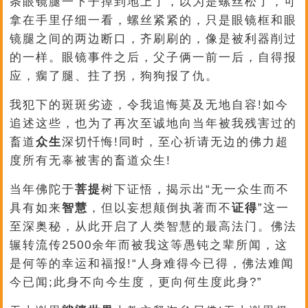
条眼镜腿一下子掉到地上了，以为是螺丝松了，可
拿在手里仔细一看，螺丝紧紧的，只是眼镜框和眼
镜腿之间的两边断口，齐刷刷的，像是被利器削过
的一样。眼镜事件之后，父子俩一前一后，自得报
应，瘸了腿、拄了拐，狗狗报了仇。
我犯下的斑斑劣迹，令我追悔莫及无地自容!如今
追述这些，也为了再次至诚地向当年被我残害过的
畜道
众生
深切忏悔!同时，至心祈请无边的佛力超
度所有无辜被害的畜道众生!
当年佛陀于
菩提
树下证悟，揭示出“无一众生而不
具有如来
智慧
，但以妄想颠倒执著而不
证得
”这一
至深奥秘，从此开启了人类智慧的最高法门。佛法
辗转流传2500余年而被我这等愚钝之辈所闻，这
是何等的幸运和福报!“人身难得今已得，佛法难闻
今已闻;此身不向今生度，更向何生度此身?”