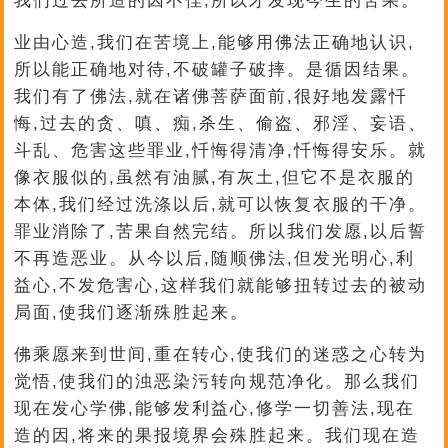
我们过去所造的因不佳,所以才发现今生的苦果。
业由心造,我们在苦境上,能够用佛法正确地认识,
所以能正确地对待,不破罐子破摔。是循因结果。
我们有了佛法,就在诸佛菩萨面前,很好地发露忏
悔,过去的贪、嗔、痴,杀生、偷盗、邪淫、妄语、
斗乱、危害这些罪业,忏悔得清净,忏悔得安乐。就
像衣服似的,虽然有油腻,有灰土,但它不是衣服的
本体,我们经过洗涤以后,就可以恢复衣服的干净。
罪业消除了,苦果自然完结。所以我们发愿,以后誓
不再造恶业。从今以后,随顺佛法,但发光明心,利
益心,不发危害心,这样我们就能够扭转过去的被动
局面,使我们逐渐殊胜起来。
佛乘愿来到世间,重在转心,使我们的迷惑之心转为
觉悟,使我们的浊恶染污转向规范净化。那么我们
现在发心学佛,能够发利益心,修学一切善法,现在
造的因,将来的果报境界会殊胜起来。我们现在造