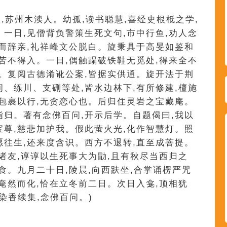
张,苏州木渎人。幼孤,读书聪慧,喜经史根柢之学,
。一日,见僧背负警策生死文句,市中行鱼,劝人念
已而辞亲,礼祥峰文公脱白。旋秉具于高旻如鉴和
,苦不得入。一日,偶触蹋破铁鞋无觅处,得来全不
现。复阅古德淆讹公案,皆据实供通。旋开法于荆
间、练川、支硎等处,皆水边林下,有所修建,檀施
则包裹以行,无贪恋心也。后归住灵岩之宝藏庵。
指归。著有念佛百问,开示后学。自题偈曰,我以
宝尊,慈悲加护我。假此萤火光,化作智慧灯。照
愿往生,还来度含识。西方不退转,直至成菩提。
道诸友,谆谆以生死事大为勖,且有秋尽当西归之
食。九月二十日,陵晨,向西趺坐,合掌诵楞严咒
,奄然而化,恰在立冬前二日。次日入龛,顶相犹
染香续集,念佛百问。)