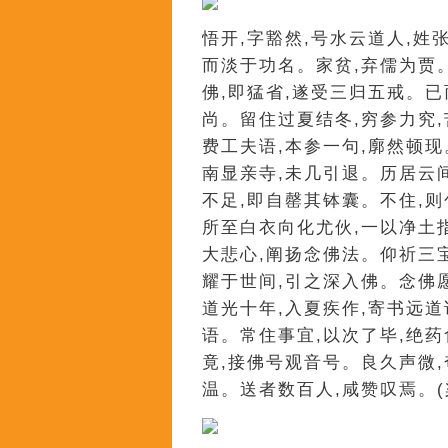
悟开,字豁然,号水云道人,姓
而淡于功名。家贫,弃儒为贾
佛,即猛省,遂受三归五戒。
尚。留住过夏结冬,穷参力究
费工夫语,本参一句,廓然顿
南显亲寺,未几引退。历居云
不足,即自罄其钵囊。不住,
所至白衣向化尤伙,一以净土
大悲心,阐扬念佛法。仰祈三
耀于世间,引之深入佛。念佛
道光十年,入夏疾作,寄书远
语。常住事宜,以次了毕,绝药
竟,接佛号观音号。良久声微
温。送者数百人,咸赞叹焉。(