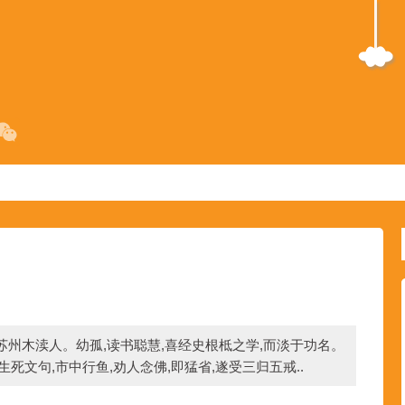
,苏州木渎人。幼孤,读书聪慧,喜经史根柢之学,而淡于功名。
死文句,市中行鱼,劝人念佛,即猛省,遂受三归五戒..