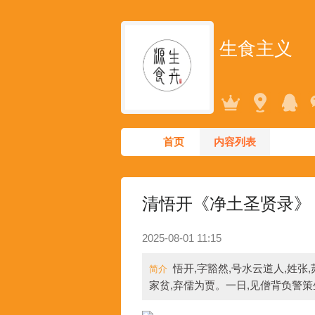
生食主义
首页
内容列表
清悟开《净土圣贤录》
2025-08-01 11:15
悟开,字豁然,号水云道人,姓张
简介
家贫,弃儒为贾。一日,见僧背负警策生