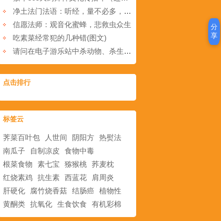
净土法门法语：听经，量不必多，要重复
信愿法师：观音化蜜蜂，悲救虫众生
分
享
吃素菜经常犯的几种错(图文)
请问在电子游乐站中杀动物、杀生，是不是犯戒？
点击排行
标签云
荠菜百叶包
人世间
阴阳方
热熨法
南瓜子
自制凉皮
食物中毒
根菜食物
素七宝
猕猴桃
荞麦枕
红烧素鸡
抗生素
西蓝花
肩周炎
肝硬化
腐竹烧香菇
结肠癌
植物性
黄酮类
抗氧化
生食饮食
有机彩棉